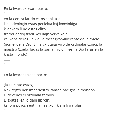
En la kvardek kvara parto:
"
en la centra lando estos sanktulo,
kies ideologio estas perfekta kaj konvinkiga
kvankam li ne estas elito,
fremdlandoj tradukos liajn verkajxojn
kaj konsideros lin kiel la mesagxon-liveranto de la cxielo
(nome, de la Dio. En la cxiutaga vivo de ordinalaj cxinoj, la
majstro Cxielo, ludas la saman rolon, kiel la Dio faras en la
krista mondo)
......
"
En la kvardek sepa parto:
"
(la savanto estas)
Nek regxo nek imperiestro, tamen pacigos la mondon,
Li devenos el ordinala familio,
Li sxatas legi oldajn librojn,
kaj oni povos senti lian sagxon kiam li parolas.
"