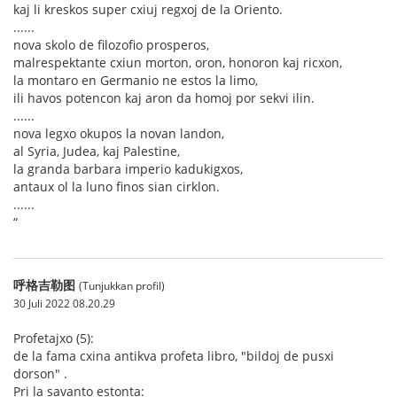
kaj li kreskos super cxiuj regxoj de la Oriento.
......
nova skolo de filozofio prosperos,
malrespektante cxiun morton, oron, honoron kaj ricxon,
la montaro en Germanio ne estos la limo,
ili havos potencon kaj aron da homoj por sekvi ilin.
......
nova legxo okupos la novan landon,
al Syria, Judea, kaj Palestine,
la granda barbara imperio kadukigxos,
antaux ol la luno finos sian cirklon.
......
“
呼格吉勒图
(Tunjukkan profil)
30 Juli 2022 08.20.29
Profetajxo (5):
de la fama cxina antikva profeta libro, "bildoj de pusxi
dorson" .
Pri la savanto estonta: