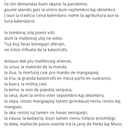
Se oni demandas kiam okazos la pandemio,
gxuste atendu gxis la vintro dum septembro kaj oktombro
( laux la tradicia cxina kalendaro, nome la agrikultura aux la
luna kalendaro)
la bonkoraj uloj povos vidi,
dum la malbonaj uloj ne vidos.
Tiuj kiuj faras bonegajn aferojn,
ne estos influata de la katastrofo.
Ankaux dek plu malfelicxoj alvenos.
la unua, la malordo de la mondo,
la dua, la mortuloj cxie pro manko de mangxajxoj,
la tria, la granda katastrofo en meza parto en sudcxinio,
la kvara, la militoj cxie,
la kvina, la vivo de popoloj senpaca,
la sesa, dum la vintro inter septembro kaj oktombro,
la sepa, restos mangxajxoj tamen (preskaux) neniu restos kaj
mangxos,
la oka, restos iuj tamen ne havas vestajxojn,
la nauxa, la kadavroj, kiujn tamen neniu helpos entombigi,
la deka, malfacile pasos vivante tra la jaroj de Porko kaj Muso.