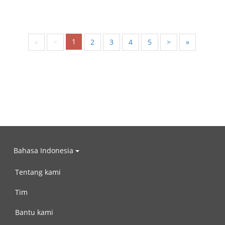
1
«
<
2
3
4
5
>
»
Bahasa Indonesia
Tentang kami
Tim
Bantu kami