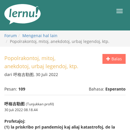
Ke
daftar
Men
isi
Forum
Mengenai hal lain
Popolrakontoj, mitoj, anekdotoj, urbaj legendoj, ktp.
Popolrakontoj, mitoj,
Balas
anekdotoj, urbaj legendoj, ktp.
dari 呼格吉勒图, 30 Juli 2022
Pesan:
109
Bahasa:
Esperanto
呼格吉勒图
(Tunjukkan profil)
30 Juli 2022 08.18.44
Profetaĵoj:
(1) la priskribo pri pandemioj kaj aliaj katastrofoj, de la