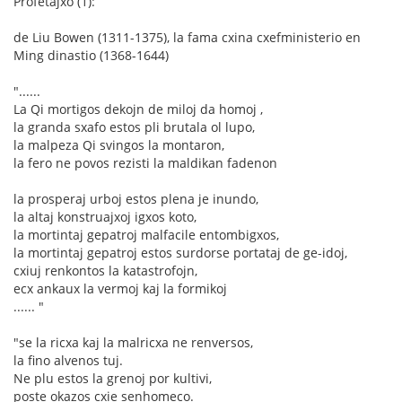
Profetajxo (1):
de Liu Bowen (1311-1375), la fama cxina cxefministerio en
Ming dinastio (1368-1644)
"......
La Qi mortigos dekojn de miloj da homoj ,
la granda sxafo estos pli brutala ol lupo,
la malpeza Qi svingos la montaron,
la fero ne povos rezisti la maldikan fadenon
la prosperaj urboj estos plena je inundo,
la altaj konstruajxoj igxos koto,
la mortintaj gepatroj malfacile entombigxos,
la mortintaj gepatroj estos surdorse portataj de ge-idoj,
cxiuj renkontos la katastrofojn,
ecx ankaux la vermoj kaj la formikoj
...... "
"se la ricxa kaj la malricxa ne renversos,
la fino alvenos tuj.
Ne plu estos la grenoj por kultivi,
poste okazos cxie senhomeco.