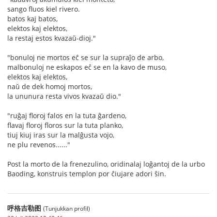
sango fluos kiel rivero.
batos kaj batos,
elektos kaj elektos,
la restaj estos kvazaŭ-dioj."
"bonuloj ne mortos eĉ se sur la supraĵo de arbo,
malbonuloj ne eskapos eĉ se en la kavo de muso,
elektos kaj elektos,
naŭ de dek homoj mortos,
la ununura resta vivos kvazaŭ dio."
"ruĝaj floroj falos en la tuta ĝardeno,
flavaj floroj floros sur la tuta planko,
tiuj kiuj iras sur la malĝusta vojo,
ne plu revenos......"
Post la morto de la frenezulino, oridinalaj loĝantoj de la urbo
Baoding, konstruis templon por ĉiujare adori ŝin.
呼格吉勒图
(Tunjukkan profil)