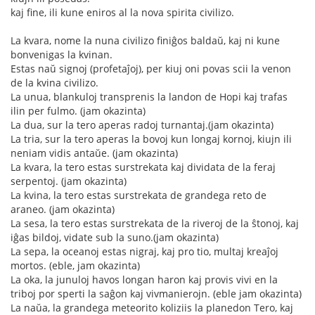
kaj fine, ili kune eniros al la nova spirita civilizo.
La kvara, nome la nuna civilizo finiĝos baldaŭ, kaj ni kune
bonvenigas la kvinan.
Estas naŭ signoj (profetaĵoj), per kiuj oni povas scii la venon
de la kvina civilizo.
La unua, blankuloj transprenis la landon de Hopi kaj trafas
ilin per fulmo. (jam okazinta)
La dua, sur la tero aperas radoj turnantaj.(jam okazinta)
La tria, sur la tero aperas la bovoj kun longaj kornoj, kiujn ili
neniam vidis antaŭe. (jam okazinta)
La kvara, la tero estas surstrekata kaj dividata de la feraj
serpentoj. (jam okazinta)
La kvina, la tero estas surstrekata de grandega reto de
araneo. (jam okazinta)
La sesa, la tero estas surstrekata de la riveroj de la ŝtonoj, kaj
iĝas bildoj, vidate sub la suno.(jam okazinta)
La sepa, la oceanoj estas nigraj, kaj pro tio, multaj kreaĵoj
mortos. (eble, jam okazinta)
La oka, la junuloj havos longan haron kaj provis vivi en la
triboj por sperti la saĝon kaj vivmanierojn. (eble jam okazinta)
La naŭa, la grandega meteorito koliziis la planedon Tero, kaj