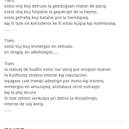
Tiam,
estos inoj kiuj detruos la geedzigxan rilaton de paroj,
estos idoj kiuj forpelos la gepatrojn de la hejmo,
estos gefratoj kiuj batalos pro la heredajxoj,
kaj ili tute ne konsideros ke ili estas kulpaj kaj malmoralaj.
......
Tiam,
estos tiuj kiuj enmergos en vetludo,
en drogoj, en alkoholajxo......
Tiam,
la statuoj de budho estos nur varoj por enspezi monon,
la budhistoj strebos monon kaj reputacion,
vojagxos cxie trompi adeptojn por mono kaj trezoro,
enmergos en amuzajxoj, anstataux reciti sutraojn,
kaj la plej terure,
ili tute sentos senkulpa pri detrui la disciplinojn,
interne de siaj koroj,
......