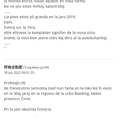
la mondo eniros novan epokon en nova formo,
kie ne plu estos militoj, katastrofoj.
......
Lia povo estos pli granda en la jaro 2019,
tiam,
homoj sur la Tero,
eble eltrovos la kompletan signifon de la nuna vizio.
(nome, la vizio kion Jeane vidis kaj diris al la auxskultantoj)
......
"
呼格吉勒图
(Tunjukkan profil)
30 Juli 2022 09.01.55
Profetaĵo (9):
de frenezulino sennoma (sed nun fama en la loko kie ŝi vivis)
en la 30aj jaroj en la regiono de la urbo Baoding, Hebei
provinco, Ĉinio.
Pri la jam okazinta historio: