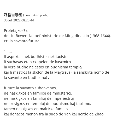
呼格吉勒图
(Tunjukkan profil)
30 Juli 2022 08.20.44
Profetajxo (6):
de Liu Bowen, la cxefministerio de Ming dinastio (1368-1644).
Pri la savanto futura:
"......
li aspektas nek budhisto, nek taoisto,
li surhavas etan cxapelon de kasxmiro,
la vera budho ne estos en budhisma templo,
kaj li mastros la skolon de la Maytreya (la sanskrita nomo de
la savanto en budhismo) ,
future la savanto subenvenos,
ne naskigxos en familioj de ministerioj,
ne naskigxos en familioj de imperiestroj
ne trovigxos en temploj de budhismo kaj taoismo,
tamen naskigxos en malricxa familio,
kaj donacos monon tra la sudo de Yan kaj nordo de Zhao