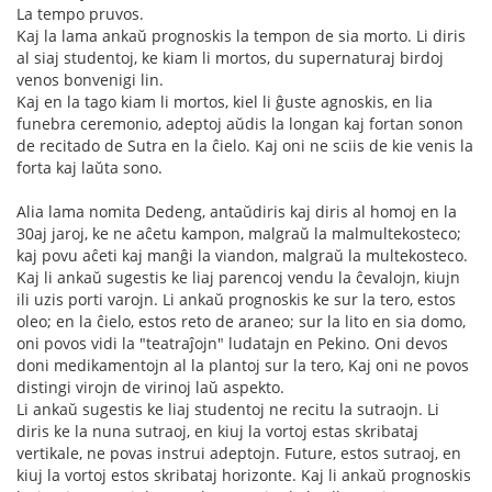
La tempo pruvos.
Kaj la lama ankaŭ prognoskis la tempon de sia morto. Li diris
al siaj studentoj, ke kiam li mortos, du supernaturaj birdoj
venos bonvenigi lin.
Kaj en la tago kiam li mortos, kiel li ĝuste agnoskis, en lia
funebra ceremonio, adeptoj aŭdis la longan kaj fortan sonon
de recitado de Sutra en la ĉielo. Kaj oni ne sciis de kie venis la
forta kaj laŭta sono.
Alia lama nomita Dedeng, antaŭdiris kaj diris al homoj en la
30aj jaroj, ke ne aĉetu kampon, malgraŭ la malmultekosteco;
kaj povu aĉeti kaj manĝi la viandon, malgraŭ la multekosteco.
Kaj li ankaŭ sugestis ke liaj parencoj vendu la ĉevalojn, kiujn
ili uzis porti varojn. Li ankaŭ prognoskis ke sur la tero, estos
oleo; en la ĉielo, estos reto de araneo; sur la lito en sia domo,
oni povos vidi la "teatraĵojn" ludatajn en Pekino. Oni devos
doni medikamentojn al la plantoj sur la tero, Kaj oni ne povos
distingi virojn de virinoj laŭ aspekto.
Li ankaŭ sugestis ke liaj studentoj ne recitu la sutraojn. Li
diris ke la nuna sutraoj, en kiuj la vortoj estas skribataj
vertikale, ne povas instrui adeptojn. Future, estos sutraoj, en
kiuj la vortoj estos skribataj horizonte. Kaj li ankaŭ prognoskis