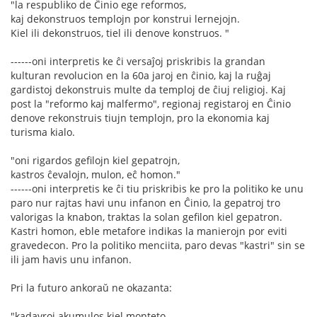
"la respubliko de Ĉinio ege reformos,
kaj dekonstruos templojn por konstrui lernejojn.
Kiel ili dekonstruos, tiel ili denove konstruos. "
------oni interpretis ke ĉi versaĵoj priskribis la grandan
kulturan revolucion en la 60a jaroj en ĉinio, kaj la ruĝaj
gardistoj dekonstruis multe da temploj de ĉiuj religioj. Kaj
post la "reformo kaj malfermo", regionaj registaroj en Ĉinio
denove rekonstruis tiujn templojn, pro la ekonomia kaj
turisma kialo.
"oni rigardos gefilojn kiel gepatrojn,
kastros ĉevalojn, mulon, eĉ homon."
------oni interpretis ke ĉi tiu priskribis ke pro la politiko ke unu
paro nur rajtas havi unu infanon en Ĉinio, la gepatroj tro
valorigas la knabon, traktas la solan gefilon kiel gepatron.
Kastri homon, eble metafore indikas la manierojn por eviti
gravedecon. Pro la politiko menciita, paro devas "kastri" sin se
ili jam havis unu infanon.
Pri la futuro ankoraŭ ne okazanta:
"kadavroj akumulos kiel monteto,