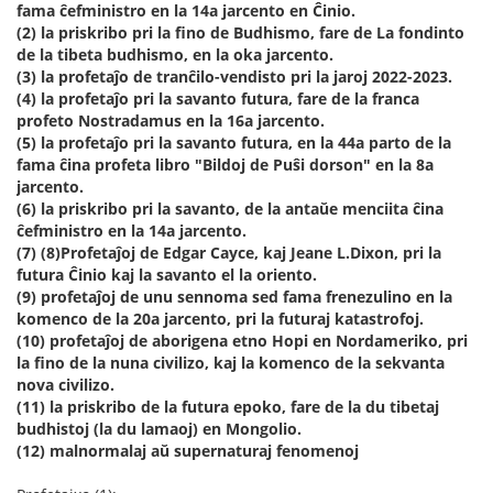
fama ĉefministro en la 14a jarcento en Ĉinio.
(2) la priskribo pri la fino de Budhismo, fare de La fondinto
de la tibeta budhismo, en la oka jarcento.
(3) la profetaĵo de tranĉilo-vendisto pri la jaroj 2022-2023.
(4) la profetaĵo pri la savanto futura, fare de la franca
profeto Nostradamus en la 16a jarcento.
(5) la profetaĵo pri la savanto futura, en la 44a parto de la
fama ĉina profeta libro "Bildoj de Puŝi dorson" en la 8a
jarcento.
(6) la priskribo pri la savanto, de la antaŭe menciita ĉina
ĉefministro en la 14a jarcento.
(7) (8)Profetaĵoj de Edgar Cayce, kaj Jeane L.Dixon, pri la
futura Ĉinio kaj la savanto el la oriento.
(9) profetaĵoj de unu sennoma sed fama frenezulino en la
komenco de la 20a jarcento, pri la futuraj katastrofoj.
(10) profetaĵoj de aborigena etno Hopi en Nordameriko, pri
la fino de la nuna civilizo, kaj la komenco de la sekvanta
nova civilizo.
(11) la priskribo de la futura epoko, fare de la du tibetaj
budhistoj (la du lamaoj) en Mongolio.
(12) malnormalaj aŭ supernaturaj fenomenoj