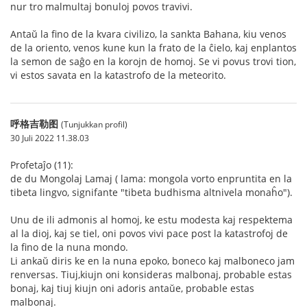
nur tro malmultaj bonuloj povos travivi.
Antaŭ la fino de la kvara civilizo, la sankta Bahana, kiu venos
de la oriento, venos kune kun la frato de la ĉielo, kaj enplantos
la semon de saĝo en la korojn de homoj. Se vi povus trovi tion,
vi estos savata en la katastrofo de la meteorito.
呼格吉勒图
(Tunjukkan profil)
30 Juli 2022 11.38.03
Profetaĵo (11):
de du Mongolaj Lamaj ( lama: mongola vorto enpruntita en la
tibeta lingvo, signifante "tibeta budhisma altnivela monaĥo").
Unu de ili admonis al homoj, ke estu modesta kaj respektema
al la dioj, kaj se tiel, oni povos vivi pace post la katastrofoj de
la fino de la nuna mondo.
Li ankaŭ diris ke en la nuna epoko, boneco kaj malboneco jam
renversas. Tiuj,kiujn oni konsideras malbonaj, probable estas
bonaj, kaj tiuj kiujn oni adoris antaŭe, probable estas
malbonaj.