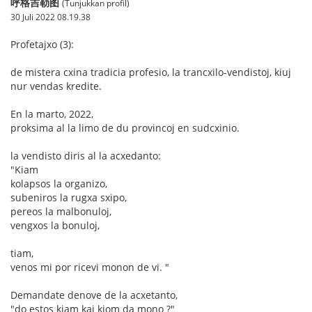
呼格吉勒图
(Tunjukkan profil)
30 Juli 2022 08.19.38
Profetajxo (3):
de mistera cxina tradicia profesio, la trancxilo-vendistoj, kiuj
nur vendas kredite.
En la marto, 2022,
proksima al la limo de du provincoj en sudcxinio.
la vendisto diris al la acxedanto:
"Kiam
kolapsos la organizo,
subeniros la rugxa sxipo,
pereos la malbonuloj,
vengxos la bonuloj,
tiam,
venos mi por ricevi monon de vi. "
Demandate denove de la acxetanto,
"do estos kiam kaj kiom da mono ?"