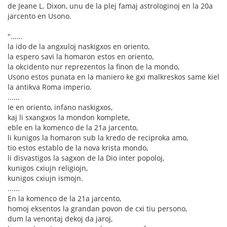
de Jeane L. Dixon, unu de la plej famaj astrologinoj en la 20a
jarcento en Usono.
"......
la ido de la angxuloj naskigxos en oriento,
la espero savi la homaron estos en oriento,
la okcidento nur reprezentos la finon de la mondo,
Usono estos punata en la maniero ke gxi malkreskos same kiel
la antikva Roma imperio.
......
Ie en oriento, infano naskigxos,
kaj li sxangxos la mondon komplete,
eble en la komenco de la 21a jarcento,
li kunigos la homaron sub la kredo de reciproka amo,
tio estos establo de la nova krista mondo,
li disvastigos la sagxon de la Dio inter popoloj,
kunigos cxiujn religiojn,
kunigos cxiujn ismojn.
......
En la komenco de la 21a jarcento,
homoj eksentos la grandan povon de cxi tiu persono,
dum la venontaj dekoj da jaroj,