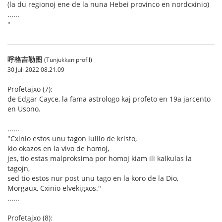
(la du regionoj ene de la nuna Hebei provinco en nordcxinio)
......
"
呼格吉勒图
(Tunjukkan profil)
30 Juli 2022 08.21.09
Profetajxo (7):
de Edgar Cayce, la fama astrologo kaj profeto en 19a jarcento
en Usono.
......
"Cxinio estos unu tagon lulilo de kristo,
kio okazos en la vivo de homoj,
jes, tio estas malproksima por homoj kiam ili kalkulas la
tagojn,
sed tio estos nur post unu tago en la koro de la Dio,
Morgaux, Cxinio elvekigxos."
......
Profetajxo (8):