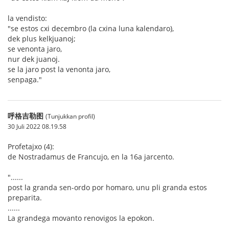
la vendisto:
"se estos cxi decembro (la cxina luna kalendaro),
dek plus kelkjuanoj;
se venonta jaro,
nur dek juanoj.
se la jaro post la venonta jaro,
senpaga."
呼格吉勒图
(Tunjukkan profil)
30 Juli 2022 08.19.58
Profetajxo (4):
de Nostradamus de Francujo, en la 16a jarcento.
"......
post la granda sen-ordo por homaro, unu pli granda estos
preparita.
......
La grandega movanto renovigos la epokon.
......