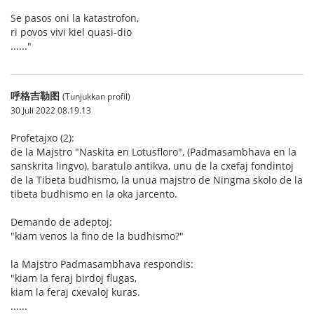
Se pasos oni la katastrofon,
ri povos vivi kiel quasi-dio
......"
呼格吉勒图
(Tunjukkan profil)
30 Juli 2022 08.19.13
Profetajxo (2):
de la Majstro "Naskita en Lotusfloro", (Padmasambhava en la
sanskrita lingvo), baratulo antikva, unu de la cxefaj fondintoj
de la Tibeta budhismo, la unua majstro de Ningma skolo de la
tibeta budhismo en la oka jarcento.
Demando de adeptoj:
"kiam venos la fino de la budhismo?"
la Majstro Padmasambhava respondis:
"kiam la feraj birdoj flugas,
kiam la feraj cxevaloj kuras.
......