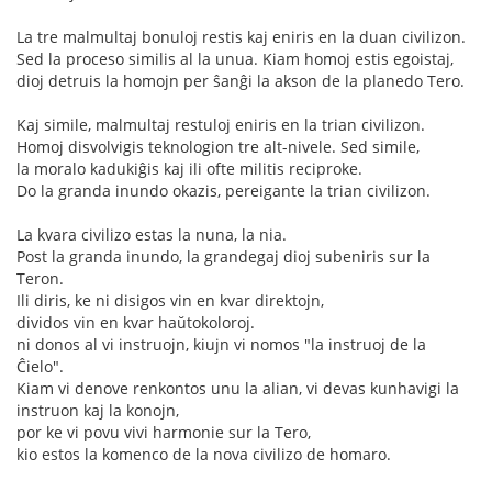
La tre malmultaj bonuloj restis kaj eniris en la duan civilizon.
Sed la proceso similis al la unua. Kiam homoj estis egoistaj,
dioj detruis la homojn per ŝanĝi la akson de la planedo Tero.
Kaj simile, malmultaj restuloj eniris en la trian civilizon.
Homoj disvolvigis teknologion tre alt-nivele. Sed simile,
la moralo kadukiĝis kaj ili ofte militis reciproke.
Do la granda inundo okazis, pereigante la trian civilizon.
La kvara civilizo estas la nuna, la nia.
Post la granda inundo, la grandegaj dioj subeniris sur la
Teron.
Ili diris, ke ni disigos vin en kvar direktojn,
dividos vin en kvar haŭtokoloroj.
ni donos al vi instruojn, kiujn vi nomos "la instruoj de la
Ĉielo".
Kiam vi denove renkontos unu la alian, vi devas kunhavigi la
instruon kaj la konojn,
por ke vi povu vivi harmonie sur la Tero,
kio estos la komenco de la nova civilizo de homaro.