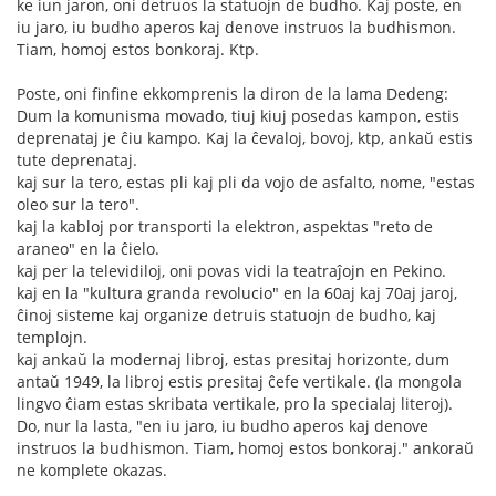
ke iun jaron, oni detruos la statuojn de budho. Kaj poste, en
iu jaro, iu budho aperos kaj denove instruos la budhismon.
Tiam, homoj estos bonkoraj. Ktp.
Poste, oni finfine ekkomprenis la diron de la lama Dedeng:
Dum la komunisma movado, tiuj kiuj posedas kampon, estis
deprenataj je ĉiu kampo. Kaj la ĉevaloj, bovoj, ktp, ankaŭ estis
tute deprenataj.
kaj sur la tero, estas pli kaj pli da vojo de asfalto, nome, "estas
oleo sur la tero".
kaj la kabloj por transporti la elektron, aspektas "reto de
araneo" en la ĉielo.
kaj per la televidiloj, oni povas vidi la teatraĵojn en Pekino.
kaj en la "kultura granda revolucio" en la 60aj kaj 70aj jaroj,
ĉinoj sisteme kaj organize detruis statuojn de budho, kaj
templojn.
kaj ankaŭ la modernaj libroj, estas presitaj horizonte, dum
antaŭ 1949, la libroj estis presitaj ĉefe vertikale. (la mongola
lingvo ĉiam estas skribata vertikale, pro la specialaj literoj).
Do, nur la lasta, "en iu jaro, iu budho aperos kaj denove
instruos la budhismon. Tiam, homoj estos bonkoraj." ankoraŭ
ne komplete okazas.