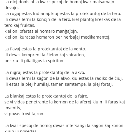
La dioj donis al la kvar specoj de homoj kvar malsamajn
devojn.
La ruĝaj estas Indianaj, kiuj estas la protektantoj de la tero.
Ili devas lerni la konojn de la tero, kiel plantoj kreskas de la
tero kaj fruktas,
kiel oni ofertas al homaro manĝaĵojn,
kiel oni kuracas homaron per herbaĵaj medikamentoj.
La flavaj estas la protektantoj de la vento.
Ili devas kompreni la ĉielon kaj spiradon,
per kiu ili plialtigos la spiriton.
La nigraj estas la protektantoj de la akvo,
ili devas lerni la saĝon de la akvo, kiu estas la radiko de ĉiuj.
Ili estas la plej humilaj, tamen samtempe, la plej fortaj.
La blankaj estas la protektantoj de la fajro,
se vi vidas penetrante la kernon de la aferoj kiujn ili faras kaj
inventis,
vi povas trovi fajron.
La kvar specoj de homoj devas interŝanĝi la saĝon kaj konon
kiujn ili posedas.