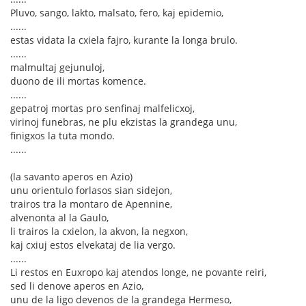
Pluvo, sango, lakto, malsato, fero, kaj epidemio,
......
estas vidata la cxiela fajro, kurante la longa brulo.
......
malmultaj gejunuloj,
duono de ili mortas komence.
......
gepatroj mortas pro senfinaj malfelicxoj,
virinoj funebras, ne plu ekzistas la grandega unu,
finigxos la tuta mondo.
......
(la savanto aperos en Azio)
unu orientulo forlasos sian sidejon,
trairos tra la montaro de Apennine,
alvenonta al la Gaulo,
li trairos la cxielon, la akvon, la negxon,
kaj cxiuj estos elvekataj de lia vergo.
......
Li restos en Euxropo kaj atendos longe, ne povante reiri,
sed li denove aperos en Azio,
unu de la ligo devenos de la grandega Hermeso,