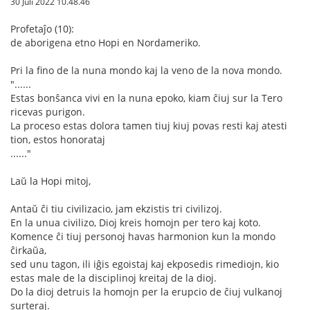
30 Juli 2022 10.48.46
Profetaĵo (10):
de aborigena etno Hopi en Nordameriko.
Pri la fino de la nuna mondo kaj la veno de la nova mondo.
"......
Estas bonŝanca vivi en la nuna epoko, kiam ĉiuj sur la Tero
ricevas purigon.
La proceso estas dolora tamen tiuj kiuj povas resti kaj atesti
tion, estos honorataj
......"
Laŭ la Hopi mitoj,
Antaŭ ĉi tiu civilizacio, jam ekzistis tri civilizoj.
En la unua civilizo, Dioj kreis homojn per tero kaj koto.
Komence ĉi tiuj personoj havas harmonion kun la mondo
ĉirkaŭa,
sed unu tagon, ili iĝis egoistaj kaj ekposedis rimediojn, kio
estas male de la disciplinoj kreitaj de la dioj.
Do la dioj detruis la homojn per la erupcio de ĉiuj vulkanoj
surteraj.