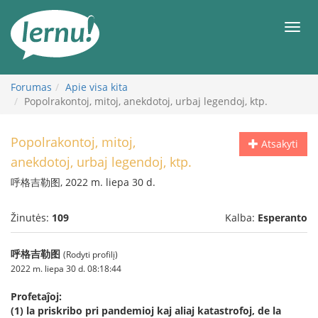
Į
turinį
Meni
Forumas
Apie visa kita
Popolrakontoj, mitoj, anekdotoj, urbaj legendoj, ktp.
Popolrakontoj, mitoj,
Atsakyti
anekdotoj, urbaj legendoj, ktp.
呼格吉勒图, 2022 m. liepa 30 d.
Žinutės:
109
Kalba:
Esperanto
呼格吉勒图
(Rodyti profilį)
2022 m. liepa 30 d. 08:18:44
Profetaĵoj:
(1) la priskribo pri pandemioj kaj aliaj katastrofoj, de la