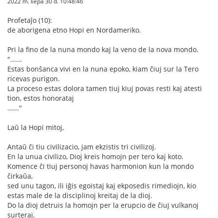
2022 m. liepa 30 d. 10:48:46
Profetaĵo (10):
de aborigena etno Hopi en Nordameriko.
Pri la fino de la nuna mondo kaj la veno de la nova mondo.
"......
Estas bonŝanca vivi en la nuna epoko, kiam ĉiuj sur la Tero
ricevas purigon.
La proceso estas dolora tamen tiuj kiuj povas resti kaj atesti
tion, estos honorataj
......"
Laŭ la Hopi mitoj,
Antaŭ ĉi tiu civilizacio, jam ekzistis tri civilizoj.
En la unua civilizo, Dioj kreis homojn per tero kaj koto.
Komence ĉi tiuj personoj havas harmonion kun la mondo
ĉirkaŭa,
sed unu tagon, ili iĝis egoistaj kaj ekposedis rimediojn, kio
estas male de la disciplinoj kreitaj de la dioj.
Do la dioj detruis la homojn per la erupcio de ĉiuj vulkanoj
surteraj.