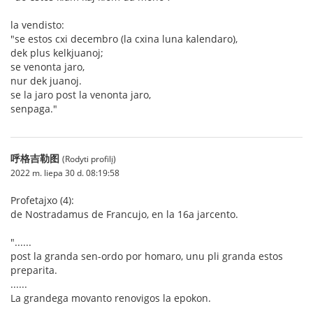
la vendisto:
"se estos cxi decembro (la cxina luna kalendaro),
dek plus kelkjuanoj;
se venonta jaro,
nur dek juanoj.
se la jaro post la venonta jaro,
senpaga."
呼格吉勒图
(Rodyti profilį)
2022 m. liepa 30 d. 08:19:58
Profetajxo (4):
de Nostradamus de Francujo, en la 16a jarcento.
"......
post la granda sen-ordo por homaro, unu pli granda estos
preparita.
......
La grandega movanto renovigos la epokon.
......