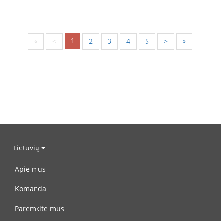
1
«
<
2
3
4
5
>
»
Lietuvių
Apie mus
Komanda
Paremkite mus