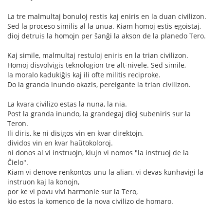
La tre malmultaj bonuloj restis kaj eniris en la duan civilizon.
Sed la proceso similis al la unua. Kiam homoj estis egoistaj,
dioj detruis la homojn per ŝanĝi la akson de la planedo Tero.
Kaj simile, malmultaj restuloj eniris en la trian civilizon.
Homoj disvolvigis teknologion tre alt-nivele. Sed simile,
la moralo kadukiĝis kaj ili ofte militis reciproke.
Do la granda inundo okazis, pereigante la trian civilizon.
La kvara civilizo estas la nuna, la nia.
Post la granda inundo, la grandegaj dioj subeniris sur la
Teron.
Ili diris, ke ni disigos vin en kvar direktojn,
dividos vin en kvar haŭtokoloroj.
ni donos al vi instruojn, kiujn vi nomos "la instruoj de la
Ĉielo".
Kiam vi denove renkontos unu la alian, vi devas kunhavigi la
instruon kaj la konojn,
por ke vi povu vivi harmonie sur la Tero,
kio estos la komenco de la nova civilizo de homaro.