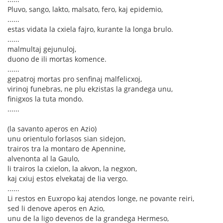
Pluvo, sango, lakto, malsato, fero, kaj epidemio,
......
estas vidata la cxiela fajro, kurante la longa brulo.
......
malmultaj gejunuloj,
duono de ili mortas komence.
......
gepatroj mortas pro senfinaj malfelicxoj,
virinoj funebras, ne plu ekzistas la grandega unu,
finigxos la tuta mondo.
......
(la savanto aperos en Azio)
unu orientulo forlasos sian sidejon,
trairos tra la montaro de Apennine,
alvenonta al la Gaulo,
li trairos la cxielon, la akvon, la negxon,
kaj cxiuj estos elvekataj de lia vergo.
......
Li restos en Euxropo kaj atendos longe, ne povante reiri,
sed li denove aperos en Azio,
unu de la ligo devenos de la grandega Hermeso,