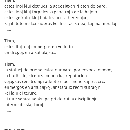
Tiam,
estos inoj kiuj detruos la geedzigxan rilaton de paroj,
estos idoj kiuj forpelos la gepatrojn de la hejmo,
estos gefratoj kiuj batalos pro la heredajxoj,
kaj ili tute ne konsideros ke ili estas kulpaj kaj malmoralaj.
......
Tiam,
estos tiuj kiuj enmergos en vetludo,
en drogoj, en alkoholajxo......
Tiam,
la statuoj de budho estos nur varoj por enspezi monon,
la budhistoj strebos monon kaj reputacion,
vojagxos cxie trompi adeptojn por mono kaj trezoro,
enmergos en amuzajxoj, anstataux reciti sutraojn,
kaj la plej terure,
ili tute sentos senkulpa pri detrui la disciplinojn,
interne de siaj koroj,
......