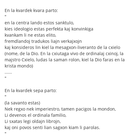
En la kvardek kvara parto:
"
en la centra lando estos sanktulo,
kies ideologio estas perfekta kaj konvinkiga
kvankam li ne estas elito,
fremdlandoj tradukos liajn verkajxojn
kaj konsideros lin kiel la mesagxon-liveranto de la cxielo
(nome, de la Dio. En la cxiutaga vivo de ordinalaj cxinoj, la
majstro Cxielo, ludas la saman rolon, kiel la Dio faras en la
krista mondo)
......
"
En la kvardek sepa parto:
"
(la savanto estas)
Nek regxo nek imperiestro, tamen pacigos la mondon,
Li devenos el ordinala familio,
Li sxatas legi oldajn librojn,
kaj oni povos senti lian sagxon kiam li parolas.
"