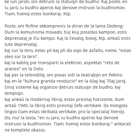
ke iun jaron, oni detruos la statuojn de budho. Kaj poste, en
iu jaro, iu budho aperos kaj denove instruos la budhismon.
Tiam, homoj estos bonkoraj. Ktp.
Poste, oni finfine ekkomprenis la diron de la lama Dedeng:
Dum la komunisma movado, tiuj kiuj posedas kampon, estis
deprenataj je ĉiu kampo. Kaj la ĉevaloj, bovoj, ktp, ankaŭ estis
tute deprenataj.
kaj sur la tero, estas pli kaj pli da vojo de asfalto, nome, "estas
oleo sur la tero".
kaj la kabloj por transporti la elektron, aspektas "reto de
araneo" en la ĉielo.
kaj per la televidiloj, oni povas vidi la teatraĵojn en Pekino.
kaj en la "kultura granda revolucio" en la 60aj kaj 70aj jaroj,
ĉinoj sisteme kaj organize detruis statuojn de budho, kaj
templojn.
kaj ankaŭ la modernaj libroj, estas presitaj horizonte, dum
antaŭ 1949, la libroj estis presitaj ĉefe vertikale. (la mongola
lingvo ĉiam estas skribata vertikale, pro la specialaj literoj).
Do, nur la lasta, "en iu jaro, iu budho aperos kaj denove
instruos la budhismon. Tiam, homoj estos bonkoraj." ankoraŭ
ne komplete okazas.