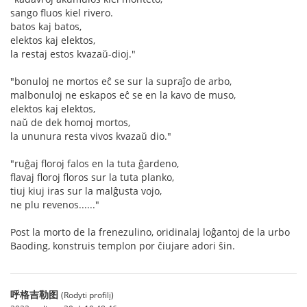
sango fluos kiel rivero.
batos kaj batos,
elektos kaj elektos,
la restaj estos kvazaŭ-dioj."
"bonuloj ne mortos eĉ se sur la supraĵo de arbo,
malbonuloj ne eskapos eĉ se en la kavo de muso,
elektos kaj elektos,
naŭ de dek homoj mortos,
la ununura resta vivos kvazaŭ dio."
"ruĝaj floroj falos en la tuta ĝardeno,
flavaj floroj floros sur la tuta planko,
tiuj kiuj iras sur la malĝusta vojo,
ne plu revenos......"
Post la morto de la frenezulino, oridinalaj loĝantoj de la urbo
Baoding, konstruis templon por ĉiujare adori ŝin.
呼格吉勒图
(Rodyti profilį)