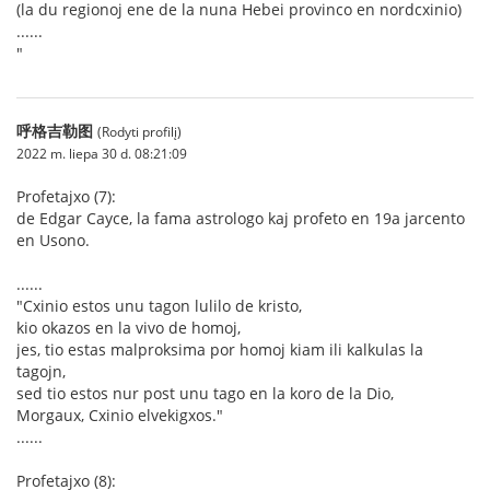
(la du regionoj ene de la nuna Hebei provinco en nordcxinio)
......
"
呼格吉勒图
(Rodyti profilį)
2022 m. liepa 30 d. 08:21:09
Profetajxo (7):
de Edgar Cayce, la fama astrologo kaj profeto en 19a jarcento
en Usono.
......
"Cxinio estos unu tagon lulilo de kristo,
kio okazos en la vivo de homoj,
jes, tio estas malproksima por homoj kiam ili kalkulas la
tagojn,
sed tio estos nur post unu tago en la koro de la Dio,
Morgaux, Cxinio elvekigxos."
......
Profetajxo (8):