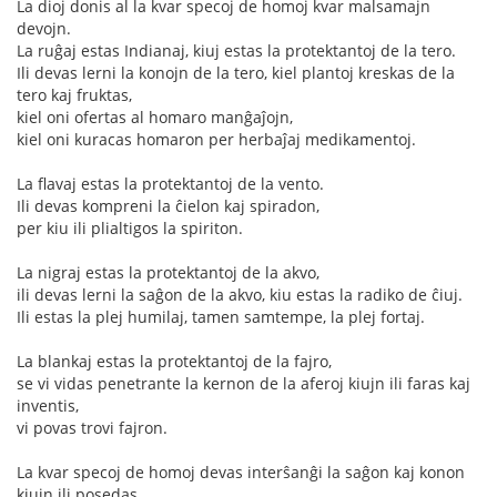
La dioj donis al la kvar specoj de homoj kvar malsamajn
devojn.
La ruĝaj estas Indianaj, kiuj estas la protektantoj de la tero.
Ili devas lerni la konojn de la tero, kiel plantoj kreskas de la
tero kaj fruktas,
kiel oni ofertas al homaro manĝaĵojn,
kiel oni kuracas homaron per herbaĵaj medikamentoj.
La flavaj estas la protektantoj de la vento.
Ili devas kompreni la ĉielon kaj spiradon,
per kiu ili plialtigos la spiriton.
La nigraj estas la protektantoj de la akvo,
ili devas lerni la saĝon de la akvo, kiu estas la radiko de ĉiuj.
Ili estas la plej humilaj, tamen samtempe, la plej fortaj.
La blankaj estas la protektantoj de la fajro,
se vi vidas penetrante la kernon de la aferoj kiujn ili faras kaj
inventis,
vi povas trovi fajron.
La kvar specoj de homoj devas interŝanĝi la saĝon kaj konon
kiujn ili posedas.