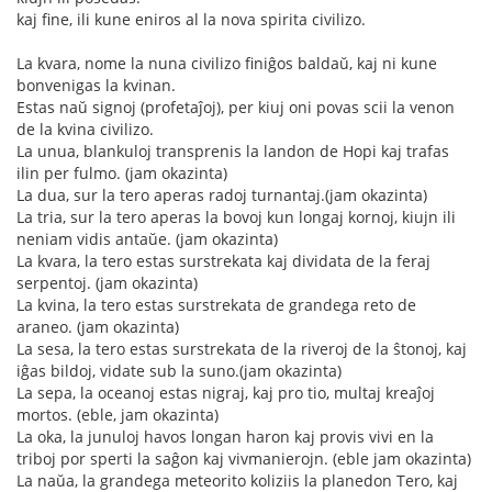
kaj fine, ili kune eniros al la nova spirita civilizo.
La kvara, nome la nuna civilizo finiĝos baldaŭ, kaj ni kune
bonvenigas la kvinan.
Estas naŭ signoj (profetaĵoj), per kiuj oni povas scii la venon
de la kvina civilizo.
La unua, blankuloj transprenis la landon de Hopi kaj trafas
ilin per fulmo. (jam okazinta)
La dua, sur la tero aperas radoj turnantaj.(jam okazinta)
La tria, sur la tero aperas la bovoj kun longaj kornoj, kiujn ili
neniam vidis antaŭe. (jam okazinta)
La kvara, la tero estas surstrekata kaj dividata de la feraj
serpentoj. (jam okazinta)
La kvina, la tero estas surstrekata de grandega reto de
araneo. (jam okazinta)
La sesa, la tero estas surstrekata de la riveroj de la ŝtonoj, kaj
iĝas bildoj, vidate sub la suno.(jam okazinta)
La sepa, la oceanoj estas nigraj, kaj pro tio, multaj kreaĵoj
mortos. (eble, jam okazinta)
La oka, la junuloj havos longan haron kaj provis vivi en la
triboj por sperti la saĝon kaj vivmanierojn. (eble jam okazinta)
La naŭa, la grandega meteorito koliziis la planedon Tero, kaj