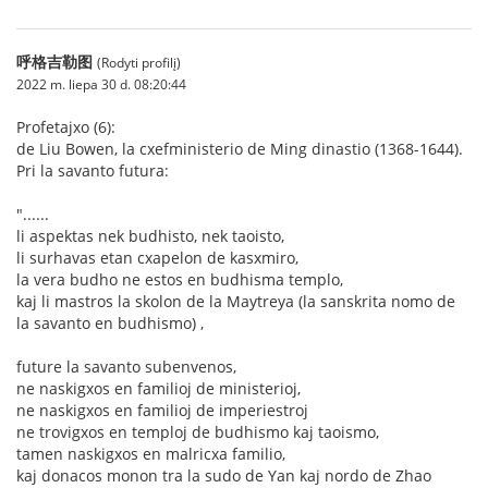
呼格吉勒图
(Rodyti profilį)
2022 m. liepa 30 d. 08:20:44
Profetajxo (6):
de Liu Bowen, la cxefministerio de Ming dinastio (1368-1644).
Pri la savanto futura:
"......
li aspektas nek budhisto, nek taoisto,
li surhavas etan cxapelon de kasxmiro,
la vera budho ne estos en budhisma templo,
kaj li mastros la skolon de la Maytreya (la sanskrita nomo de
la savanto en budhismo) ,
future la savanto subenvenos,
ne naskigxos en familioj de ministerioj,
ne naskigxos en familioj de imperiestroj
ne trovigxos en temploj de budhismo kaj taoismo,
tamen naskigxos en malricxa familio,
kaj donacos monon tra la sudo de Yan kaj nordo de Zhao