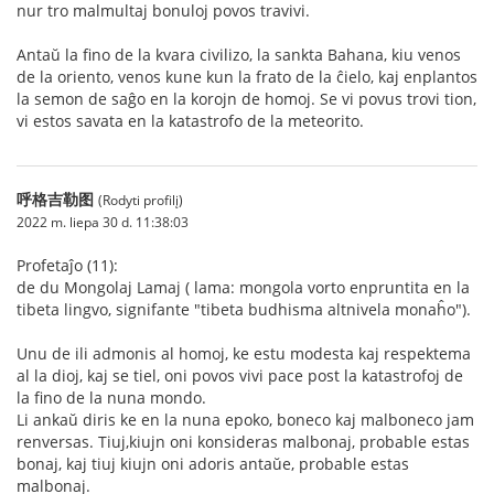
nur tro malmultaj bonuloj povos travivi.
Antaŭ la fino de la kvara civilizo, la sankta Bahana, kiu venos
de la oriento, venos kune kun la frato de la ĉielo, kaj enplantos
la semon de saĝo en la korojn de homoj. Se vi povus trovi tion,
vi estos savata en la katastrofo de la meteorito.
呼格吉勒图
(Rodyti profilį)
2022 m. liepa 30 d. 11:38:03
Profetaĵo (11):
de du Mongolaj Lamaj ( lama: mongola vorto enpruntita en la
tibeta lingvo, signifante "tibeta budhisma altnivela monaĥo").
Unu de ili admonis al homoj, ke estu modesta kaj respektema
al la dioj, kaj se tiel, oni povos vivi pace post la katastrofoj de
la fino de la nuna mondo.
Li ankaŭ diris ke en la nuna epoko, boneco kaj malboneco jam
renversas. Tiuj,kiujn oni konsideras malbonaj, probable estas
bonaj, kaj tiuj kiujn oni adoris antaŭe, probable estas
malbonaj.