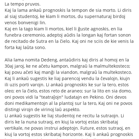
La tempo pruvos.
Kaj la lama ankaŭ prognoskis la tempon de sia morto. Li diris
al siaj studentoj, ke kiam li mortos, du supernaturaj birdoj
venos bonvenigi lin.
Kaj en la tago kiam li mortos, kiel li ĝuste agnoskis, en lia
funebra ceremonio, adeptoj aŭdis la longan kaj fortan sonon
de recitado de Sutra en la ĉielo. Kaj oni ne sciis de kie venis la
forta kaj laŭta sono.
Alia lama nomita Dedeng, antaŭdiris kaj diris al homoj en la
30aj jaroj, ke ne aĉetu kampon, malgraŭ la malmultekosteco;
kaj povu aĉeti kaj manĝi la viandon, malgraŭ la multekosteco.
Kaj li ankaŭ sugestis ke liaj parencoj vendu la ĉevalojn, kiujn
ili uzis porti varojn. Li ankaŭ prognoskis ke sur la tero, estos
oleo; en la ĉielo, estos reto de araneo; sur la lito en sia domo,
oni povos vidi la "teatraĵojn" ludatajn en Pekino. Oni devos
doni medikamentojn al la plantoj sur la tero, Kaj oni ne povos
distingi virojn de virinoj laŭ aspekto.
Li ankaŭ sugestis ke liaj studentoj ne recitu la sutraojn. Li
diris ke la nuna sutraoj, en kiuj la vortoj estas skribataj
vertikale, ne povas instrui adeptojn. Future, estos sutraoj, en
kiuj la vortoj estos skribataj horizonte. Kaj li ankaŭ prognoskis