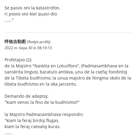
Se pasos oni la katastrofon,
ri povos vivi kiel quasi-dio
......"
呼格吉勒图
(Rodyti profilį)
2022 m. liepa 30 d. 08:19:13
Profetajxo (2):
de la Majstro "Naskita en Lotusfloro", (Padmasambhava en la
sanskrita lingvo), baratulo antikva, unu de la cxefaj fondintoj
de la Tibeta budhismo, la unua majstro de Ningma skolo de la
tibeta budhismo en la oka jarcento.
Demando de adeptoj:
"kiam venos la fino de la budhismo?"
la Majstro Padmasambhava respondis:
"kiam la feraj birdoj flugas,
kiam la feraj cxevaloj kuras.
......