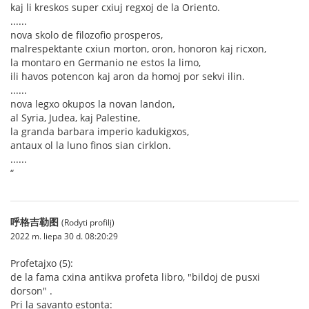
kaj li kreskos super cxiuj regxoj de la Oriento.
......
nova skolo de filozofio prosperos,
malrespektante cxiun morton, oron, honoron kaj ricxon,
la montaro en Germanio ne estos la limo,
ili havos potencon kaj aron da homoj por sekvi ilin.
......
nova legxo okupos la novan landon,
al Syria, Judea, kaj Palestine,
la granda barbara imperio kadukigxos,
antaux ol la luno finos sian cirklon.
......
“
呼格吉勒图
(Rodyti profilį)
2022 m. liepa 30 d. 08:20:29
Profetajxo (5):
de la fama cxina antikva profeta libro, "bildoj de pusxi
dorson" .
Pri la savanto estonta: