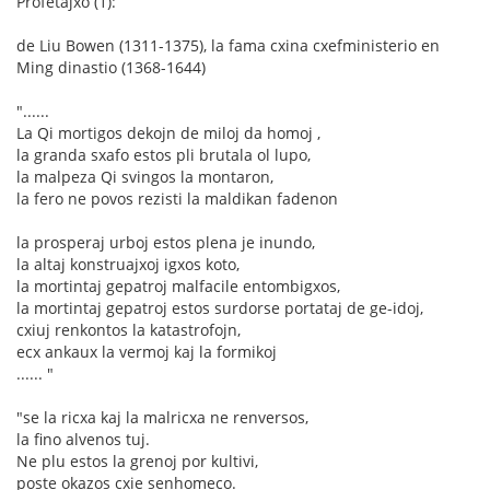
Profetajxo (1):
de Liu Bowen (1311-1375), la fama cxina cxefministerio en
Ming dinastio (1368-1644)
"......
La Qi mortigos dekojn de miloj da homoj ,
la granda sxafo estos pli brutala ol lupo,
la malpeza Qi svingos la montaron,
la fero ne povos rezisti la maldikan fadenon
la prosperaj urboj estos plena je inundo,
la altaj konstruajxoj igxos koto,
la mortintaj gepatroj malfacile entombigxos,
la mortintaj gepatroj estos surdorse portataj de ge-idoj,
cxiuj renkontos la katastrofojn,
ecx ankaux la vermoj kaj la formikoj
...... "
"se la ricxa kaj la malricxa ne renversos,
la fino alvenos tuj.
Ne plu estos la grenoj por kultivi,
poste okazos cxie senhomeco.