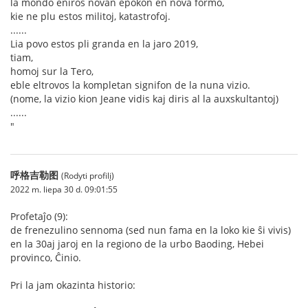
la mondo eniros novan epokon en nova formo,
kie ne plu estos militoj, katastrofoj.
......
Lia povo estos pli granda en la jaro 2019,
tiam,
homoj sur la Tero,
eble eltrovos la kompletan signifon de la nuna vizio.
(nome, la vizio kion Jeane vidis kaj diris al la auxskultantoj)
......
"
呼格吉勒图
(Rodyti profilį)
2022 m. liepa 30 d. 09:01:55
Profetaĵo (9):
de frenezulino sennoma (sed nun fama en la loko kie ŝi vivis)
en la 30aj jaroj en la regiono de la urbo Baoding, Hebei
provinco, Ĉinio.
Pri la jam okazinta historio: