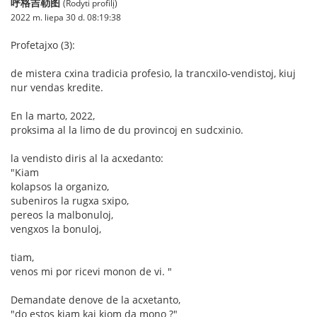
呼格吉勒图
(Rodyti profilį)
2022 m. liepa 30 d. 08:19:38
Profetajxo (3):
de mistera cxina tradicia profesio, la trancxilo-vendistoj, kiuj
nur vendas kredite.
En la marto, 2022,
proksima al la limo de du provincoj en sudcxinio.
la vendisto diris al la acxedanto:
"Kiam
kolapsos la organizo,
subeniros la rugxa sxipo,
pereos la malbonuloj,
vengxos la bonuloj,
tiam,
venos mi por ricevi monon de vi. "
Demandate denove de la acxetanto,
"do estos kiam kaj kiom da mono ?"