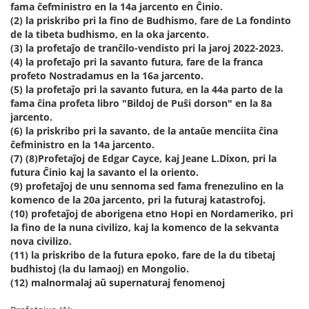
fama ĉefministro en la 14a jarcento en Ĉinio.
(2) la priskribo pri la fino de Budhismo, fare de La fondinto
de la tibeta budhismo, en la oka jarcento.
(3) la profetaĵo de tranĉilo-vendisto pri la jaroj 2022-2023.
(4) la profetaĵo pri la savanto futura, fare de la franca
profeto Nostradamus en la 16a jarcento.
(5) la profetaĵo pri la savanto futura, en la 44a parto de la
fama ĉina profeta libro "Bildoj de Puŝi dorson" en la 8a
jarcento.
(6) la priskribo pri la savanto, de la antaŭe menciita ĉina
ĉefministro en la 14a jarcento.
(7) (8)Profetaĵoj de Edgar Cayce, kaj Jeane L.Dixon, pri la
futura Ĉinio kaj la savanto el la oriento.
(9) profetaĵoj de unu sennoma sed fama frenezulino en la
komenco de la 20a jarcento, pri la futuraj katastrofoj.
(10) profetaĵoj de aborigena etno Hopi en Nordameriko, pri
la fino de la nuna civilizo, kaj la komenco de la sekvanta
nova civilizo.
(11) la priskribo de la futura epoko, fare de la du tibetaj
budhistoj (la du lamaoj) en Mongolio.
(12) malnormalaj aŭ supernaturaj fenomenoj