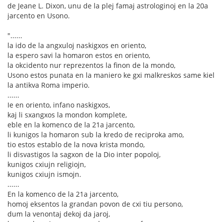
de Jeane L. Dixon, unu de la plej famaj astrologinoj en la 20a
jarcento en Usono.
"......
la ido de la angxuloj naskigxos en oriento,
la espero savi la homaron estos en oriento,
la okcidento nur reprezentos la finon de la mondo,
Usono estos punata en la maniero ke gxi malkreskos same kiel
la antikva Roma imperio.
......
Ie en oriento, infano naskigxos,
kaj li sxangxos la mondon komplete,
eble en la komenco de la 21a jarcento,
li kunigos la homaron sub la kredo de reciproka amo,
tio estos establo de la nova krista mondo,
li disvastigos la sagxon de la Dio inter popoloj,
kunigos cxiujn religiojn,
kunigos cxiujn ismojn.
......
En la komenco de la 21a jarcento,
homoj eksentos la grandan povon de cxi tiu persono,
dum la venontaj dekoj da jaroj,