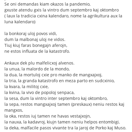
Se oni demandas kiam okazos la pandemio,
gxuste atendu gxis la vintro dum septembro kaj oktombro
( laux la tradicia cxina kalendaro, nome la agrikultura aux la
luna kalendaro)
la bonkoraj uloj povos vidi,
dum la malbonaj uloj ne vidos.
Tiuj kiuj faras bonegajn aferojn,
ne estos influata de la katastrofo.
Ankaux dek plu malfelicxoj alvenos.
la unua, la malordo de la mondo,
la dua, la mortuloj cxie pro manko de mangxajxoj,
la tria, la granda katastrofo en meza parto en sudcxinio,
la kvara, la militoj cxie,
la kvina, la vivo de popoloj senpaca,
la sesa, dum la vintro inter septembro kaj oktombro,
la sepa, restos mangxajxoj tamen (preskaux) neniu restos kaj
mangxos,
la oka, restos iuj tamen ne havas vestajxojn,
la nauxa, la kadavroj, kiujn tamen neniu helpos entombigi,
la deka, malfacile pasos vivante tra la jaroj de Porko kaj Muso.