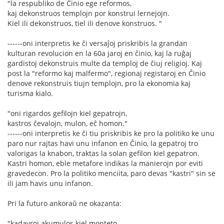
"la respubliko de Ĉinio ege reformos,
kaj dekonstruos templojn por konstrui lernejojn.
Kiel ili dekonstruos, tiel ili denove konstruos. "
------oni interpretis ke ĉi versaĵoj priskribis la grandan
kulturan revolucion en la 60a jaroj en ĉinio, kaj la ruĝaj
gardistoj dekonstruis multe da temploj de ĉiuj religioj. Kaj
post la "reformo kaj malfermo", regionaj registaroj en Ĉinio
denove rekonstruis tiujn templojn, pro la ekonomia kaj
turisma kialo.
"oni rigardos gefilojn kiel gepatrojn,
kastros ĉevalojn, mulon, eĉ homon."
------oni interpretis ke ĉi tiu priskribis ke pro la politiko ke unu
paro nur rajtas havi unu infanon en Ĉinio, la gepatroj tro
valorigas la knabon, traktas la solan gefilon kiel gepatron.
Kastri homon, eble metafore indikas la manierojn por eviti
gravedecon. Pro la politiko menciita, paro devas "kastri" sin se
ili jam havis unu infanon.
Pri la futuro ankoraŭ ne okazanta:
"kadavroj akumulos kiel monteto,