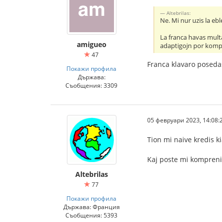
Altebrilas:
Ne. Mi nur uzis la eb
La franca havas multa
amigueo
adaptigojn por komput
47
Franca klavaro posedas 
Покажи профила
Държава:
Съобщения: 3309
05 февруари 2023, 14:08:
Tion mi naive kredis ki
Kaj poste mi komprenis,
Altebrilas
77
Покажи профила
Държава: Франция
Съобщения: 5393