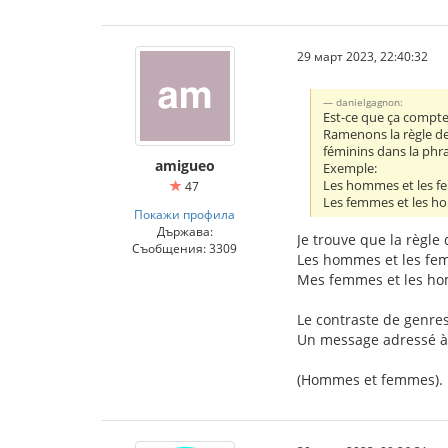
29 март 2023, 22:40:32
danielgagnon:
Est-ce que ça compte
Ramenons la règle de 
féminins dans la phra
amigueo
Exemple:
Les hommes et les f
47
Les femmes et les h
Покажи профила
Държава:
Je trouve que la règle 
Съобщения: 3309
Les hommes et les fe
Mes femmes et les ho
Le contraste de genres
Un message adressé à t
(Hommes et femmes). Il