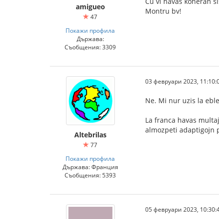
Ĉu vi havas koheran si
amigueo
Montru bv!
47
Покажи профила
Държава:
Съобщения: 3309
03 февруари 2023, 11:10:
Ne. Mi nur uzis la ebl
La franca havas multaj 
almozpeti adaptigojn po
Altebrilas
77
Покажи профила
Държава: Франция
Съобщения: 5393
05 февруари 2023, 10:30: