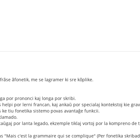
frãse ãfonetik, me se lagramer ki sre kõplike.
ga por prononci kaj longa por skribi.
helpi por lerni francan, kaj ankaŭ por specialaj kontekstoj kie grava
 ke tiu fonetika sistemo povas avantaĝe funkcii.
eklamado.
 taŭgaj por lanta legado, ekzemple tiklaj vortoj por la kompreno de t
ilas "Mais c'est la grammaire qui se complique" (Per fonetika skriba