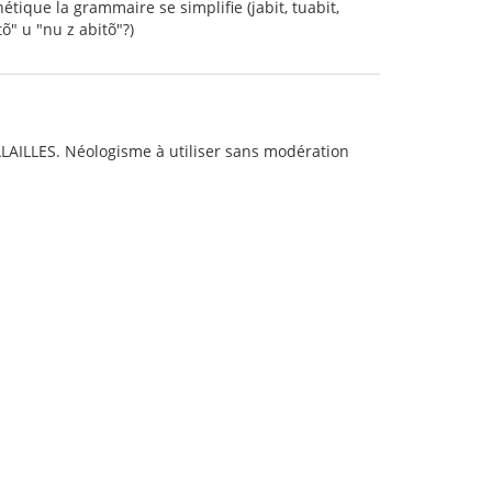
tique la grammaire se simplifie (jabit, tuabit,
tõ" u "nu z abitõ"?)
BALAILLES. Néologisme à utiliser sans modération