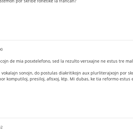
stemon por skribe fonetike la francan?
00
ecojn de mia posxtelefono, sed la rezulto versxajne ne estus tre ma
vokalajn sonojn, do postulas diakritikojn aux plurliterajxojn por skr
r komputiloj, presiloj, afisxoj, ktp. Mi dubas, ke tia reformo estus
42