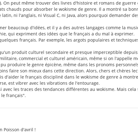
). On peut même trouver des livres d'histoire et romans de guerre e
ts chauds pour absorber le wokisme de genre. Il a montré sa bonn
le latin, ni l'anglais, ni Visual C, ni Java, alors pourquoi demander 
imer beaucoup d'idées, et il y a des autres langages comme la musi
hie, qui expriment des idées que le français a du mal à exprimer.
a quelques français. Par exemple, les argots populaires et technique
qu'un produit culturel secondaire et presque imperceptible depuis 
militaire, commercial et culturel américain, même si on l'appelle m
 a pu produire le genre épicène, même dans les pronoms personnels 
ns faire son mieux dans cette direction. Alors, chers et chères lecte
sais d'aider le français discipliné dans le wokisme de genre à montre
rse, est vibrer avec les vibrations de l'entourage.
i avec les traces des tendances différentes au wokisme. Mais cela 
le français".
 Poisson d'avril !