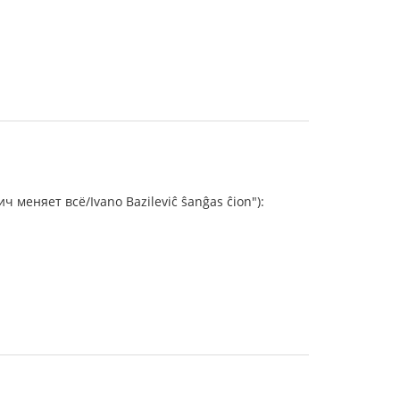
ич меняет всё/Ivano Bazileviĉ ŝanĝas ĉion"):