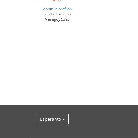
77
Montri la profilon
Lando: Francujo
Mesaĝoj: 5393
Esperanto