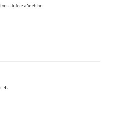
ton - tiufoje aŭdeblan.
n 🔈.