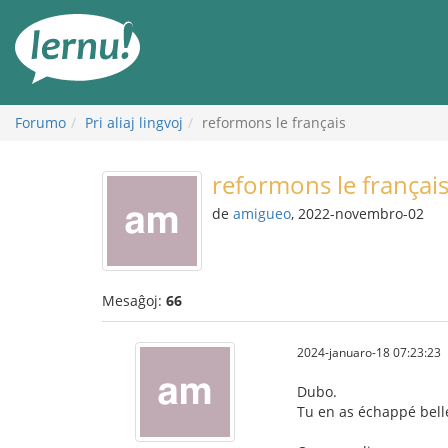
Al
la
enhavo
Forumo
Pri aliaj lingvoj
reformons le français
reformons le françai
de
amigueo
, 2022-novembro-02
Mesaĝoj:
66
2024-januaro-18 07:23:23
Dubo.
Tu en as échappé bell