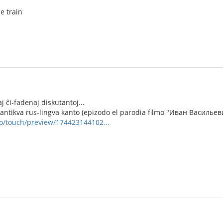
le train
aj ĉi-fadenaj diskutantoj...
 antikva rus-lingva kanto (epizodo el parodia filmo "Иван Васильев
eo/touch/preview/174423144102...