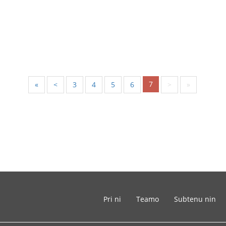
7
«
<
3
4
5
6
>
»
Pri ni
Teamo
Subtenu nin