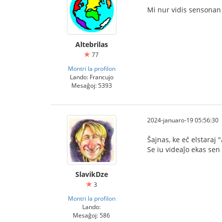
Mi nur vidis sensonan 
Altebrilas
77
Montri la profilon
Lando: Francujo
Mesaĝoj: 5393
2024-januaro-19 05:56:30
Ŝajnas, ke eĉ elstaraj "
Se iu videaĵo ekas se
SlavikDze
3
Montri la profilon
Lando:
Mesaĝoj: 586