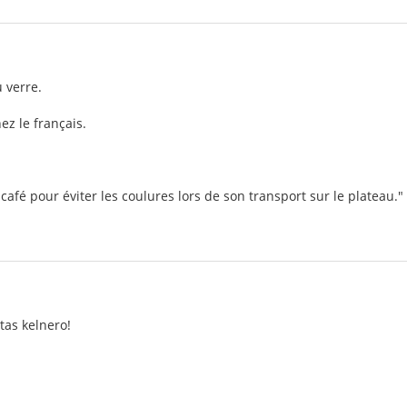
u verre.
z le français.
café pour éviter les coulures lors de son transport sur le plateau."
tas kelnero!