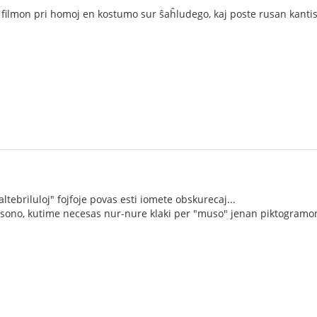
filmon pri homoj en kostumo sur ŝaĥludego, kaj poste rusan kantis
altebriluloj" fojfoje povas esti iomete obskurecaj...
n sono, kutime necesas nur-nure klaki per "muso" jenan piktogramo