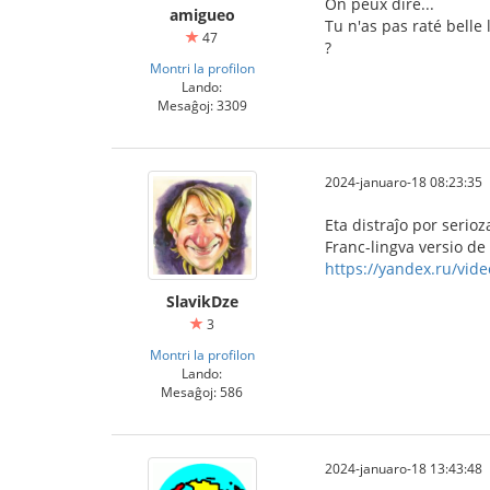
On peux dire...
amigueo
Tu n'as pas raté belle 
47
?
Montri la profilon
Lando:
Mesaĝoj: 3309
2024-januaro-18 08:23:35
Eta distraĵo por serioz
Franc-lingva versio de
https://yandex.ru/vid
SlavikDze
3
Montri la profilon
Lando:
Mesaĝoj: 586
2024-januaro-18 13:43:48