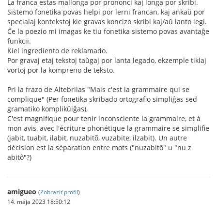
La franca estas mallonga por prononci kaj longa por skribi.
Sistemo fonetika povas helpi por lerni francan, kaj ankaŭ por
specialaj kontekstoj kie gravas koncizo skribi kaj/aŭ lanto legi.
Ĉe la poezio mi imagas ke tiu fonetika sistemo povas avantaĝe
funkcii.
Kiel ingrediento de reklamado.
Por gravaj etaj tekstoj taŭgaj por lanta legado, ekzemple tiklaj
vortoj por la kompreno de teksto.
Pri la frazo de Altebrilas "Mais c'est la grammaire qui se
complique" (Per fonetika skribado ortografio simpliĝas sed
gramatiko komplikŭiĝas),
C'est magnifique pour tenir inconsciente la grammaire, et à
mon avis, avec l'écriture phonétique la grammaire se simplifie
(jabit, tuabit, ilabit, nuzabitõ, vuzabite, ilzabit). Un autre
décision est la séparation entre mots ("nuzabitõ" u "nu z
abitõ"?)
amigueo
(
Zobraziť profil
)
14. mája 2023 18:50:12