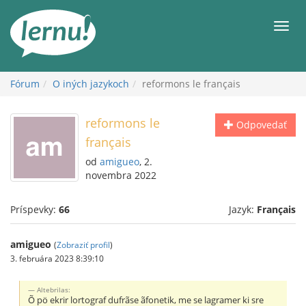
Späť
na
Men
obsah
Fórum
O iných jazykoch
reformons le français
reformons le
Odpovedať
français
od
amigueo
, 2.
novembra 2022
Príspevky:
66
Jazyk:
Français
amigueo
(
Zobraziť profil
)
3. februára 2023 8:39:10
Altebrilas:
Õ pö ekrir lortograf dufrãse ãfonetik, me se lagramer ki sre