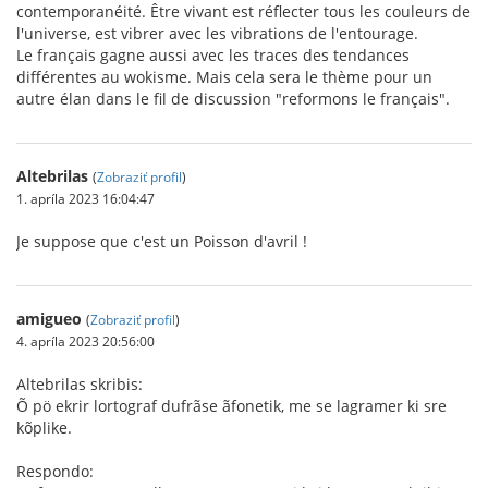
contemporanéité. Être vivant est réflecter tous les couleurs de
l'universe, est vibrer avec les vibrations de l'entourage.
Le français gagne aussi avec les traces des tendances
différentes au wokisme. Mais cela sera le thème pour un
autre élan dans le fil de discussion "reformons le français".
Altebrilas
(
Zobraziť profil
)
1. apríla 2023 16:04:47
Je suppose que c'est un Poisson d'avril !
amigueo
(
Zobraziť profil
)
4. apríla 2023 20:56:00
Altebrilas skribis:
Õ pö ekrir lortograf dufrãse ãfonetik, me se lagramer ki sre
kõplike.
Respondo: