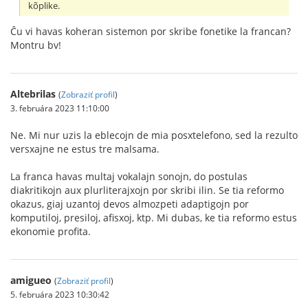
kõplike.
Ĉu vi havas koheran sistemon por skribe fonetike la francan?
Montru bv!
Altebrilas
(
Zobraziť profil
)
3. februára 2023 11:10:00
Ne. Mi nur uzis la eblecojn de mia posxtelefono, sed la rezulto
versxajne ne estus tre malsama.
La franca havas multaj vokalajn sonojn, do postulas
diakritikojn aux plurliterajxojn por skribi ilin. Se tia reformo
okazus, giaj uzantoj devos almozpeti adaptigojn por
komputiloj, presiloj, afisxoj, ktp. Mi dubas, ke tia reformo estus
ekonomie profita.
amigueo
(
Zobraziť profil
)
5. februára 2023 10:30:42