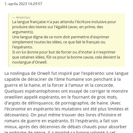
1. apríla 2023 14:29:57
Altebrilas:
La langue française n'a pas attendu l'écriture inclusive pour
produire des textes sur l'égalité (avec, en prime, des
arguments).
Une langue digne de ce nom doit permettre d'exprimer
simplement toutes les idées, ce que fait le français ou
l'espéranto.
Si on lui donne pour but de forcer ou d'inciter à n'exprimer
que cetaines idées, fût-ce pour la bonne cause, cela devient la
novlangue d'Orwell.
La novlingua de Orwell fut inspiré par l'espéranto: une langue
capable de déraciner de l'âme humaine son penchant à la
guerre et la haine, et la forcer à l'amour et la concorde.
Quelques espérantophones ont essayé de corriger le monstre
orwellien appelé espéranto, en le fournant de gros mots,
d'argots de délinquance, de pornographie, de haine. (Avec
l'économie en espéranto les mutations ont été plus limitées et
décevantes). On peut même trouver des livres d'histoire et
romans de guerre en espéranto. Et l'espéranto, a fait son
mieux, après des décennies de débats chauds pour absorber
le wokisme de genre. Il a montré sa bonne volonté à cet