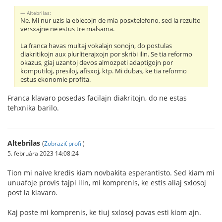
Altebrilas:
Ne. Mi nur uzis la eblecojn de mia posxtelefono, sed la rezulto
versxajne ne estus tre malsama.
La franca havas multaj vokalajn sonojn, do postulas
diakritikojn aux plurliterajxojn por skribi ilin. Se tia reformo
okazus, giaj uzantoj devos almozpeti adaptigojn por
komputiloj, presiloj, afisxoj, ktp. Mi dubas, ke tia reformo
estus ekonomie profita.
Franca klavaro posedas facilajn diakritojn, do ne estas
tehxnika barilo.
Altebrilas
(
Zobraziť profil
)
5. februára 2023 14:08:24
Tion mi naive kredis kiam novbakita esperantisto. Sed kiam mi
unuafoje provis tajpi ilin, mi komprenis, ke estis aliaj sxlosoj
post la klavaro.
Kaj poste mi komprenis, ke tiuj sxlosoj povas esti kiom ajn.