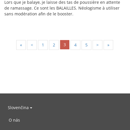
Lors que je balaye, je laisse des tas de poussière en attente
de ramassage. Ce sont les BALAILLES. Néologisme à utiliser
sans modération afin de le booster.
3
«
<
1
2
4
5
>
»
Slovenčina
O nás