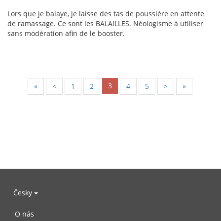
Lors que je balaye, je laisse des tas de poussière en attente
de ramassage. Ce sont les BALAILLES. Néologisme à utiliser
sans modération afin de le booster.
3
«
<
1
2
4
5
>
»
Česky
O nás