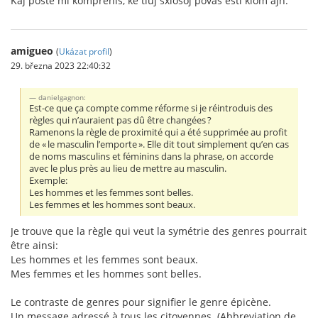
Kaj poste mi komprenis, ke tiuj sxlosoj povas esti kiom ajn.
amigueo
(
Ukázat profil
)
29. března 2023 22:40:32
danielgagnon:
Est-ce que ça compte comme réforme si je réintroduis des
règles qui n’auraient pas dû être changées ?
Ramenons la règle de proximité qui a été supprimée au profit
de « le masculin l’emporte ». Elle dit tout simplement qu’en cas
de noms masculins et féminins dans la phrase, on accorde
avec le plus près au lieu de mettre au masculin.
Exemple:
Les hommes et les femmes sont belles.
Les femmes et les hommes sont beaux.
Je trouve que la règle qui veut la symétrie des genres pourrait
être ainsi:
Les hommes et les femmes sont beaux.
Mes femmes et les hommes sont belles.
Le contraste de genres pour signifier le genre épicène.
Un message adressé à tous les citoyennes. (Abbreviation de