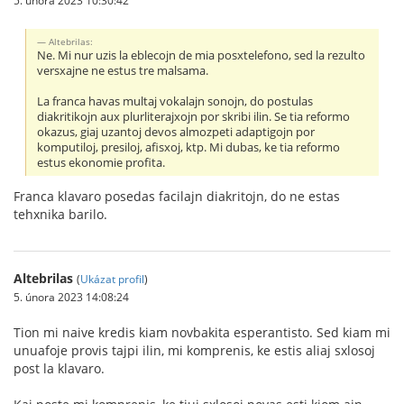
Altebrilas:
Ne. Mi nur uzis la eblecojn de mia posxtelefono, sed la rezulto
versxajne ne estus tre malsama.
La franca havas multaj vokalajn sonojn, do postulas
diakritikojn aux plurliterajxojn por skribi ilin. Se tia reformo
okazus, giaj uzantoj devos almozpeti adaptigojn por
komputiloj, presiloj, afisxoj, ktp. Mi dubas, ke tia reformo
estus ekonomie profita.
Franca klavaro posedas facilajn diakritojn, do ne estas
tehxnika barilo.
Altebrilas
(
Ukázat profil
)
5. února 2023 14:08:24
Tion mi naive kredis kiam novbakita esperantisto. Sed kiam mi
unuafoje provis tajpi ilin, mi komprenis, ke estis aliaj sxlosoj
post la klavaro.