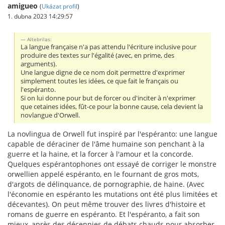
amigueo
(
Ukázat profil
)
1. dubna 2023 14:29:57
Altebrilas:
La langue française n'a pas attendu l'écriture inclusive pour
produire des textes sur l'égalité (avec, en prime, des
arguments).
Une langue digne de ce nom doit permettre d'exprimer
simplement toutes les idées, ce que fait le français ou
l'espéranto.
Si on lui donne pour but de forcer ou d'inciter à n'exprimer
que cetaines idées, fût-ce pour la bonne cause, cela devient la
novlangue d'Orwell.
La novlingua de Orwell fut inspiré par l'espéranto: une langue
capable de déraciner de l'âme humaine son penchant à la
guerre et la haine, et la forcer à l'amour et la concorde.
Quelques espérantophones ont essayé de corriger le monstre
orwellien appelé espéranto, en le fournant de gros mots,
d'argots de délinquance, de pornographie, de haine. (Avec
l'économie en espéranto les mutations ont été plus limitées et
décevantes). On peut même trouver des livres d'histoire et
romans de guerre en espéranto. Et l'espéranto, a fait son
mieux, après des décennies de débats chauds pour absorber