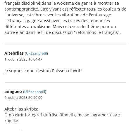
français discipliné dans le wokisme de genre à montrer sa
contemporanéité. Être vivant est réflecter tous les couleurs de
l'universe, est vibrer avec les vibrations de l'entourage.
Le français gagne aussi avec les traces des tendances
différentes au wokisme. Mais cela sera le thème pour un
autre élan dans le fil de discussion "reformons le français".
Altebrilas
(
Ukázat profil
)
1. dubna 2023 16:04:47
Je suppose que c'est un Poisson d'avril !
amigueo
(
Ukázat profil
)
4. dubna 2023 20:56:00
Altebrilas skribis:
Õ pö ekrir lortograf dufrãse ãfonetik, me se lagramer ki sre
kõplike.