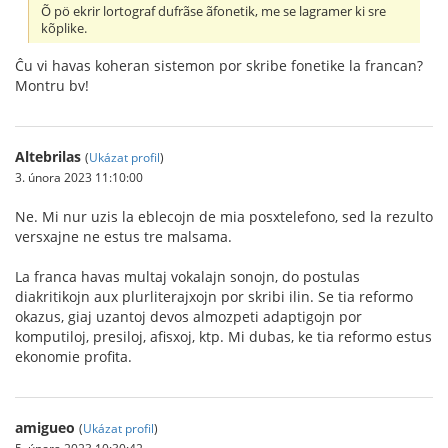
Õ pö ekrir lortograf dufrãse ãfonetik, me se lagramer ki sre
kõplike.
Ĉu vi havas koheran sistemon por skribe fonetike la francan?
Montru bv!
Altebrilas
(
Ukázat profil
)
3. února 2023 11:10:00
Ne. Mi nur uzis la eblecojn de mia posxtelefono, sed la rezulto
versxajne ne estus tre malsama.
La franca havas multaj vokalajn sonojn, do postulas
diakritikojn aux plurliterajxojn por skribi ilin. Se tia reformo
okazus, giaj uzantoj devos almozpeti adaptigojn por
komputiloj, presiloj, afisxoj, ktp. Mi dubas, ke tia reformo estus
ekonomie profita.
amigueo
(
Ukázat profil
)
5. února 2023 10:30:42