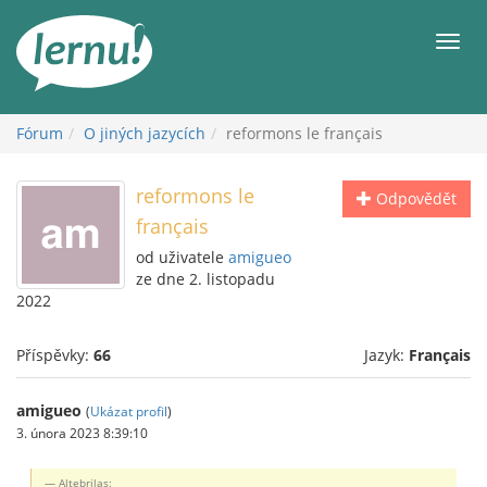
Přejít
k
Men
obsahu
Fórum
O jiných jazycích
reformons le français
reformons le
Odpovědět
français
od uživatele
amigueo
ze dne 2. listopadu
2022
Příspěvky:
66
Jazyk:
Français
amigueo
(
Ukázat profil
)
3. února 2023 8:39:10
Altebrilas: