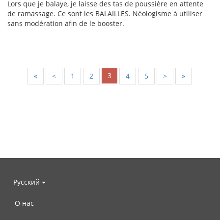
Lors que je balaye, je laisse des tas de poussière en attente
de ramassage. Ce sont les BALAILLES. Néologisme à utiliser
sans modération afin de le booster.
3
«
<
1
2
4
5
>
»
Русский
О нас