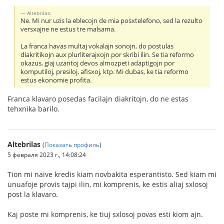
Altebrilas:
Ne. Mi nur uzis la eblecojn de mia posxtelefono, sed la rezulto
versxajne ne estus tre malsama.
La franca havas multaj vokalajn sonojn, do postulas
diakritikojn aux plurliterajxojn por skribi ilin. Se tia reformo
okazus, giaj uzantoj devos almozpeti adaptigojn por
komputiloj, presiloj, afisxoj, ktp. Mi dubas, ke tia reformo
estus ekonomie profita.
Franca klavaro posedas facilajn diakritojn, do ne estas
tehxnika barilo.
Altebrilas
(
Показать профиль
)
5 февраля 2023 г., 14:08:24
Tion mi naive kredis kiam novbakita esperantisto. Sed kiam mi
unuafoje provis tajpi ilin, mi komprenis, ke estis aliaj sxlosoj
post la klavaro.
Kaj poste mi komprenis, ke tiuj sxlosoj povas esti kiom ajn.