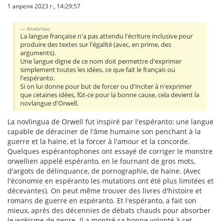
1 апреля 2023 г., 14:29:57
Altebrilas:
La langue française n'a pas attendu l'écriture inclusive pour
produire des textes sur l'égalité (avec, en prime, des
arguments).
Une langue digne de ce nom doit permettre d'exprimer
simplement toutes les idées, ce que fait le français ou
l'espéranto.
Si on lui donne pour but de forcer ou d'inciter à n'exprimer
que cetaines idées, fût-ce pour la bonne cause, cela devient la
novlangue d'Orwell.
La novlingua de Orwell fut inspiré par l'espéranto: une langue
capable de déraciner de l'âme humaine son penchant à la
guerre et la haine, et la forcer à l'amour et la concorde.
Quelques espérantophones ont essayé de corriger le monstre
orwellien appelé espéranto, en le fournant de gros mots,
d'argots de délinquance, de pornographie, de haine. (Avec
l'économie en espéranto les mutations ont été plus limitées et
décevantes). On peut même trouver des livres d'histoire et
romans de guerre en espéranto. Et l'espéranto, a fait son
mieux, après des décennies de débats chauds pour absorber
le wokisme de genre. Il a montré sa bonne volonté à cet