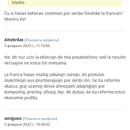
kõplike.
Ĉu vi havas koheran sistemon por skribe fonetike la francan?
Montru bv!
Altebrilas
(
Показать профиль
)
3 февраля 2023 г., 11:10:00
Ne. Mi nur uzis la eblecojn de mia posxtelefono, sed la rezulto
versxajne ne estus tre malsama.
La franca havas multaj vokalajn sonojn, do postulas
diakritikojn aux plurliterajxojn por skribi ilin. Se tia reformo
okazus, giaj uzantoj devos almozpeti adaptigojn por
komputiloj, presiloj, afisxoj, ktp. Mi dubas, ke tia reformo estus
ekonomie profita.
amigueo
(
Показать профиль
)
5 февраля 2023 г., 10:30:42