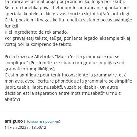
La franca estas mallonga por prononci kaj longa por skribi.
Sistemo fonetika povas helpi por lerni francan, kaj ankaŭ por
specialaj kontekstoj kie gravas koncizo skribi kaj/aŭ lanto legi.
Ĉe la poezio mi imagas ke tiu fonetika sistemo povas avantaĝe
funkcii.
Kiel ingrediento de reklamado.
Por gravaj etaj tekstoj taŭgaj por lanta legado, ekzemple tiklaj
vortoj por la kompreno de teksto.
Pri la frazo de Altebrilas "Mais c'est la grammaire qui se
complique" (Per fonetika skribado ortografio simpliĝas sed
gramatiko komplikŭiĝas),
C'est magnifique pour tenir inconsciente la grammaire, et à
mon avis, avec l'écriture phonétique la grammaire se simplifie
(jabit, tuabit, ilabit, nuzabitõ, vuzabite, ilzabit). Un autre
décision est la séparation entre mots ("nuzabitõ" u "nu z
abitõ"?)
amigueo
(
Показать профиль
)
14 мая 2023 г., 18:50:12