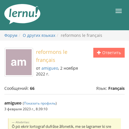
К
содержанию
Мен
Форум
О других языках
reformons le français
reformons le
Ответить
français
от
amigueo
, 2 ноября
2022 г.
Сообщений:
66
Язык:
Français
amigueo
(
Показать профиль
)
3 февраля 2023 г., 8:39:10
Altebrilas:
Õ pö ekrir lortograf dufrãse ãfonetik, me se lagramer ki sre