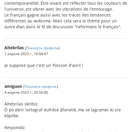
contemporanéité. Être vivant est réflecter tous les couleurs de
l'universe, est vibrer avec les vibrations de l'entourage.
Le français gagne aussi avec les traces des tendances
différentes au wokisme. Mais cela sera le thème pour un
autre élan dans le fil de discussion "reformons le français".
Altebrilas
(
Показать профиль
)
1 апреля 2023 г., 16:04:47
Je suppose que c'est un Poisson d'avril !
amigueo
(
Показать профиль
)
4 апреля 2023 г., 20:56:00
Altebrilas skribis:
Õ pö ekrir lortograf dufrãse ãfonetik, me se lagramer ki sre
kõplike.
Respondo: