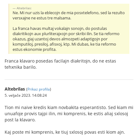
Altebrilas:
Ne. Mi nur uzis la eblecojn de mia posxtelefono, sed la rezulto
versxajne ne estus tre malsama.
La franca havas multaj vokalajn sonojn, do postulas
diakritikojn aux plurliterajxojn por skribi ilin. Se tia reformo
okazus, giaj uzantoj devos almozpeti adaptigojn por
komputiloj, presiloj, afisxoj, ktp. Mi dubas, ke tia reformo
estus ekonomie profita.
Franca klavaro posedas facilajn diakritojn, do ne estas
tehxnika barilo.
Altebrilas
(
Prikaz profila
)
5. veljače 2023. 14:08:24
Tion mi naive kredis kiam novbakita esperantisto. Sed kiam mi
unuafoje provis tajpi ilin, mi komprenis, ke estis aliaj sxlosoj
post la klavaro.
Kaj poste mi komprenis, ke tiuj sxlosoj povas esti kiom ajn.