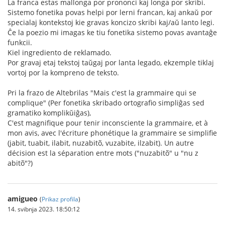
La franca estas mallonga por prononci kaj longa por skribi.
Sistemo fonetika povas helpi por lerni francan, kaj ankaŭ por
specialaj kontekstoj kie gravas koncizo skribi kaj/aŭ lanto legi.
Ĉe la poezio mi imagas ke tiu fonetika sistemo povas avantaĝe
funkcii.
Kiel ingrediento de reklamado.
Por gravaj etaj tekstoj taŭgaj por lanta legado, ekzemple tiklaj
vortoj por la kompreno de teksto.
Pri la frazo de Altebrilas "Mais c'est la grammaire qui se
complique" (Per fonetika skribado ortografio simpliĝas sed
gramatiko komplikŭiĝas),
C'est magnifique pour tenir inconsciente la grammaire, et à
mon avis, avec l'écriture phonétique la grammaire se simplifie
(jabit, tuabit, ilabit, nuzabitõ, vuzabite, ilzabit). Un autre
décision est la séparation entre mots ("nuzabitõ" u "nu z
abitõ"?)
amigueo
(
Prikaz profila
)
14. svibnja 2023. 18:50:12