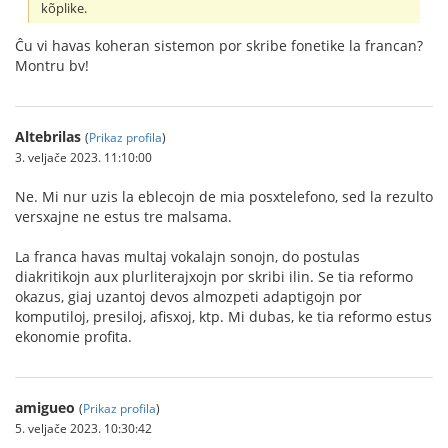
kõplike.
Ĉu vi havas koheran sistemon por skribe fonetike la francan?
Montru bv!
Altebrilas
(
Prikaz profila
)
3. veljače 2023. 11:10:00
Ne. Mi nur uzis la eblecojn de mia posxtelefono, sed la rezulto
versxajne ne estus tre malsama.
La franca havas multaj vokalajn sonojn, do postulas
diakritikojn aux plurliterajxojn por skribi ilin. Se tia reformo
okazus, giaj uzantoj devos almozpeti adaptigojn por
komputiloj, presiloj, afisxoj, ktp. Mi dubas, ke tia reformo estus
ekonomie profita.
amigueo
(
Prikaz profila
)
5. veljače 2023. 10:30:42