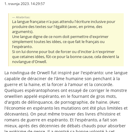
1. travnja 2023. 14:29:57
Altebrilas:
La langue française n'a pas attendu l'écriture inclusive pour
produire des textes sur l'égalité (avec, en prime, des
arguments).
Une langue digne de ce nom doit permettre d'exprimer
simplement toutes les idées, ce que fait le français ou
l'espéranto.
Si on lui donne pour but de forcer ou d'inciter à n'exprimer
que cetaines idées, fût-ce pour la bonne cause, cela devient la
novlangue d'Orwell.
La novlingua de Orwell fut inspiré par l'espéranto: une langue
capable de déraciner de l'âme humaine son penchant à la
guerre et la haine, et la forcer à l'amour et la concorde.
Quelques espérantophones ont essayé de corriger le monstre
orwellien appelé espéranto, en le fournant de gros mots,
d'argots de délinquance, de pornographie, de haine. (Avec
l'économie en espéranto les mutations ont été plus limitées et
décevantes). On peut même trouver des livres d'histoire et
romans de guerre en espéranto. Et l'espéranto, a fait son
mieux, après des décennies de débats chauds pour absorber
le wokisme de genre. Il a montré sa bonne volonté à cet