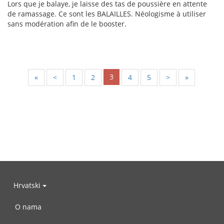
Lors que je balaye, je laisse des tas de poussière en attente
de ramassage. Ce sont les BALAILLES. Néologisme à utiliser
sans modération afin de le booster.
3
«
<
1
2
4
5
>
»
Hrvatski
O nama