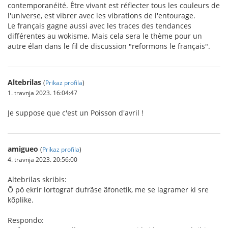
contemporanéité. Être vivant est réflecter tous les couleurs de
l'universe, est vibrer avec les vibrations de l'entourage.
Le français gagne aussi avec les traces des tendances
différentes au wokisme. Mais cela sera le thème pour un
autre élan dans le fil de discussion "reformons le français".
Altebrilas
(
Prikaz profila
)
1. travnja 2023. 16:04:47
Je suppose que c'est un Poisson d'avril !
amigueo
(
Prikaz profila
)
4. travnja 2023. 20:56:00
Altebrilas skribis:
Õ pö ekrir lortograf dufrãse ãfonetik, me se lagramer ki sre
kõplike.
Respondo: