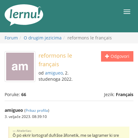
Sadržaj
Meni
Forum
O drugim jezicima
reformons le français
reformons le
Odgovori
français
od
amigueo
, 2.
studenoga 2022.
Poruke:
66
Jezik:
Français
amigueo
(
Prikaz profila
)
3. veljače 2023. 08:39:10
Altebrilas:
Õ pö ekrir lortograf dufrãse ãfonetik, me se lagramer ki sre