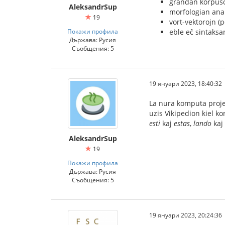
grandan korpuson
AleksandrSup
morfologian anal
19
vort-vektorojn (p
Покажи профила
eble eĉ sintaksan
Държава: Русия
Съобщения: 5
19 януари 2023, 18:40:32
La nura komputa projekt
uzis Vikipedion kiel ko
esti
kaj
estas
,
lando
kaj
AleksandrSup
19
Покажи профила
Държава: Русия
Съобщения: 5
19 януари 2023, 20:24:36