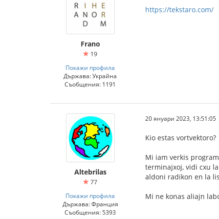
https://tekstaro.com/
Frano
19
Покажи профила
Държава: Украйна
Съобщения: 1191
20 януари 2023, 13:51:05
Kio estas vortvektoro?
Mi iam verkis programet
terminajxoj, vidi cxu l
Altebrilas
aldoni radikon en la li
77
Покажи профила
Mi ne konas aliajn lab
Държава: Франция
Съобщения: 5393