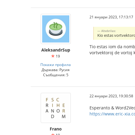
21 януари 2023, 17:13:17
Altebrilas:
Kio estas vortvektor
Tio estas iom da nombro
AleksandrSup
vortvektoroj de vortoj
19
Покажи профила
Държава: Русия
Съобщения: 5
22 януари 2023, 19:30:58
Esperanto & Word2Ve
https://www.eric-xia.
Frano