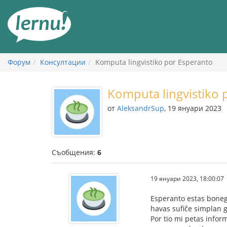
Към
съдържанието
Форум
Консултации
Komputa lingvistiko por Esperanto
Komputa lingvistiko 
от
AleksandrSup
, 19 януари 2023
Съобщения:
6
19 януари 2023, 18:00:07
Esperanto estas bonega
havas sufiĉe simplan gr
Por tio mi petas informi