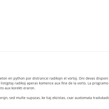
on en python por distrancxi radikojn el vortoj. Oni devas disponi pr
a listigitaj radikoj aperas komence aux fine de la vorto. La programo
sto aux korekti eraron.
orojn, sed multe supozas, ke tiaj ekzistas, cxar auxtomata tradukado