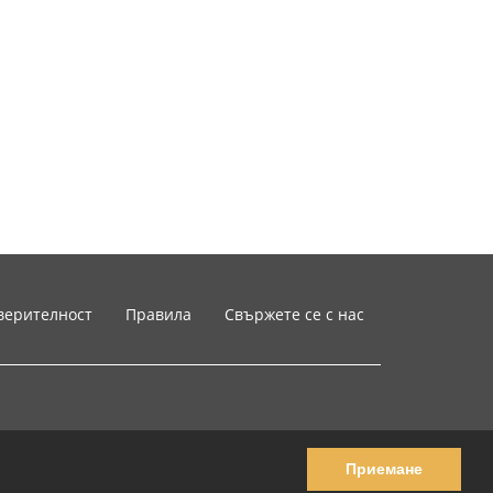
верителност
Правила
Свържете се с нас
Приемане