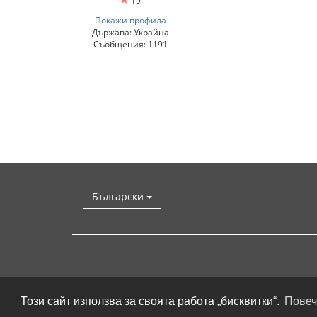
19
Покажи профила
Държава: Украйна
Съобщения: 1191
Български
Този сайт използва за своята работа „бисквитки“.
Повеч