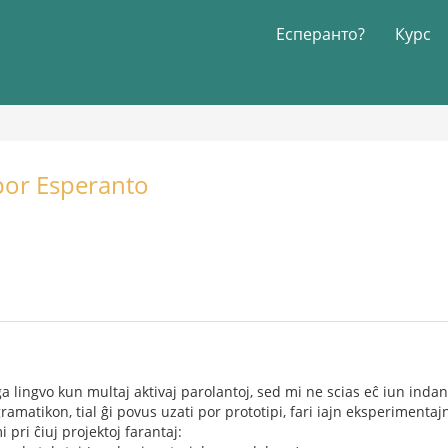
Есперанто?
Курс
por Esperanto
 lingvo kun multaj aktivaj parolantoj, sed mi ne scias eĉ iun ind
amatikon, tial ĝi povus uzati por prototipi, fari iajn eksperimentaj
 pri ĉiuj projektoj farantaj: