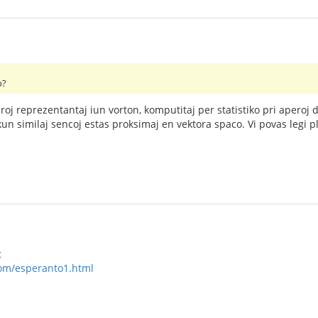
o?
j reprezentantaj iun vorton, komputitaj per statistiko pri aperoj de
 kun similaj sencoj estas proksimaj en vektora spaco. Vi povas legi
c
com/esperanto1.html