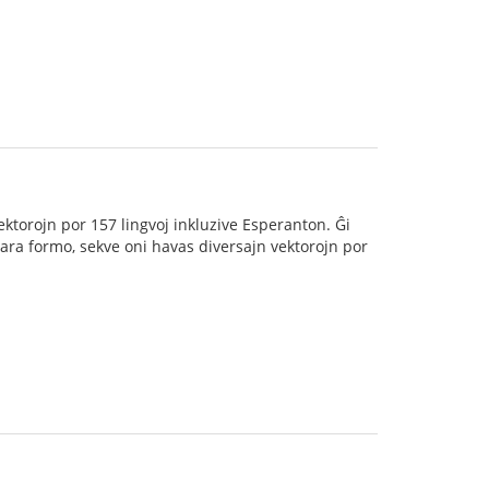
vektorojn por 157 lingvoj inkluzive Esperanton. Ĝi
rtara formo, sekve oni havas diversajn vektorojn por