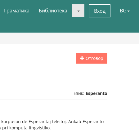
Граматика
Библиотека
BG
Вход
Отговор
Език:
Esperanto
an korpuson de Esperantaj tekstoj. Ankaŭ Esperanto
n pri komputa lingvistiko.