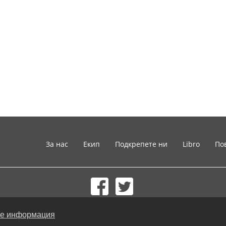
За нас
Екип
Подкрепете ни
Libro
По
© 2002-2026 lernu.net |
Impressum
е информация