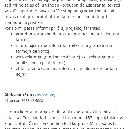
sed mi ne scias eĉ iun indan korpuson de Esperantaj tekstoj.
Ankaŭ Esperanto havas sufiĉe simplan gramatikon, tial ĝi
povus uzati por prototipi, fari iajn eksperimentajn pri
komputa lingvistiko.
Por tio mi petas informi pri ĉiuj projektoj farantaj:
grandan korpuson de tekstoj (por havi materialon por
laboro);
morfologian analizilon (por determini gramatikajn
formojn de vortoj);
vort-vektorojn (por konverti vortojn al vektorojn por
analizi senca proksimeco);
eble eĉ sintaksan analizilon aŭ iajn aliajn komputajn
ilojn?
AleksandrSup
(
Visa profilen
)
19 januari 2023 18:40:32
La nura komputa projekto rilata al Esperanto, kiun mi scias,
estas fastText, kiu faris vort-vektorojn por 157 lingvoj inkluzive
Esperanton. Ĝi uzis Vikipedion kiel korpuso. Mi ne ŝatas la