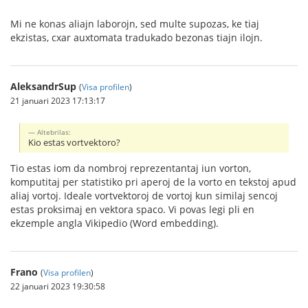
Mi ne konas aliajn laborojn, sed multe supozas, ke tiaj
ekzistas, cxar auxtomata tradukado bezonas tiajn ilojn.
AleksandrSup
(
Visa profilen
)
21 januari 2023 17:13:17
Altebrilas:
Kio estas vortvektoro?
Tio estas iom da nombroj reprezentantaj iun vorton,
komputitaj per statistiko pri aperoj de la vorto en tekstoj apud
aliaj vortoj. Ideale vortvektoroj de vortoj kun similaj sencoj
estas proksimaj en vektora spaco. Vi povas legi pli en
ekzemple angla Vikipedio (Word embedding).
Frano
(
Visa profilen
)
22 januari 2023 19:30:58