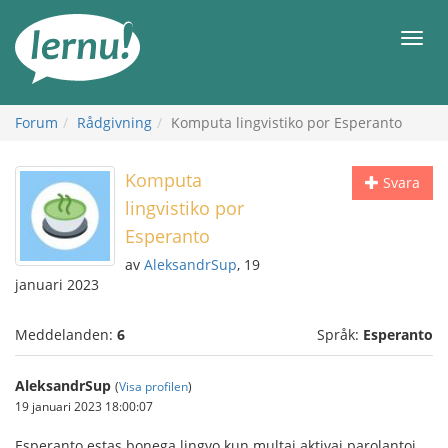
Till
sidans
Meny
innehåll
Forum
Rådgivning
Komputa lingvistiko por Esperanto
Komputa
Svara
lingvistiko por
Esperanto
av
AleksandrSup
, 19
januari 2023
Meddelanden:
6
Språk:
Esperanto
AleksandrSup
(
Visa profilen
)
19 januari 2023 18:00:07
Esperanto estas bonega lingvo kun multaj aktivaj parolantoj,