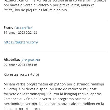
rezulton, ĉar oni ne konvertis vortojn al la vortara formo, sekve
oni havas diversajn vektorojn por
esti
kaj
estas
,
lando
kaj
landoj
, kio ne plej utilas laŭ mia opinio.
Frano
(
Visa profilen
)
19 januari 2023 20:24:36
https://tekstaro.com/
Altebrilas
(
Visa profilen
)
20 januari 2023 13:51:05
Kio estas vortvektoro?
Mi iam verkis programeton en python por distrancxi radikojn
el vortoj. Oni devas disponi pri listo de radikaro kaj, post
forjxeto de la terminajxoj, vidi cxu la listigitaj radikoj aperas
komence aux fine de la vorto. La programo printas la
nerekonitajn vortojn, kaj la uzanto povas aldoni radikon en la
listo aux korekti eraron.