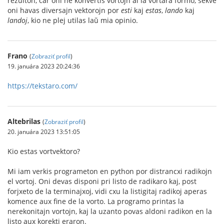
rezulton, ĉar oni ne konvertis vortojn al la vortara formo, sekve
oni havas diversajn vektorojn por
esti
kaj
estas
,
lando
kaj
landoj
, kio ne plej utilas laŭ mia opinio.
Frano
(
Zobraziť profil
)
19. januára 2023 20:24:36
https://tekstaro.com/
Altebrilas
(
Zobraziť profil
)
20. januára 2023 13:51:05
Kio estas vortvektoro?
Mi iam verkis programeton en python por distrancxi radikojn
el vortoj. Oni devas disponi pri listo de radikaro kaj, post
forjxeto de la terminajxoj, vidi cxu la listigitaj radikoj aperas
komence aux fine de la vorto. La programo printas la
nerekonitajn vortojn, kaj la uzanto povas aldoni radikon en la
listo aux korekti eraron.