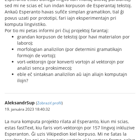
sed mi ne scias eĉ iun indan korpuson de Esperantaj tekstoj.
Ankaŭ Esperanto havas sufiĉe simplan gramatikon, tial ĝi
povus uzati por prototipi, fari iajn eksperimentajn pri
komputa lingvistiko.
Por tio mi petas informi pri ĉiuj projektoj farantaj:
grandan korpuson de tekstoj (por havi materialon por
laboro);
morfologian analizilon (por determini gramatikajn
formojn de vortoj);
vort-vektorojn (por konverti vortojn al vektorojn por
analizi senca proksimeco);
eble eĉ sintaksan analizilon aŭ iajn aliajn komputajn
ilojn?
AleksandrSup
(
Zobraziť profil
)
19. januára 2023 18:40:32
La nura komputa projekto rilata al Esperanto, kiun mi scias,
estas fastText, kiu faris vort-vektorojn por 157 lingvoj inkluzive
Esperanton. Ĝi uzis Vikipedion kiel korpuso. Mi ne ŝatas la