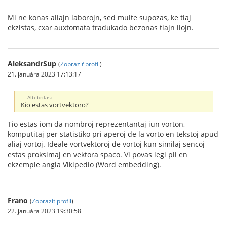
Mi ne konas aliajn laborojn, sed multe supozas, ke tiaj
ekzistas, cxar auxtomata tradukado bezonas tiajn ilojn.
AleksandrSup
(
Zobraziť profil
)
21. januára 2023 17:13:17
Altebrilas:
Kio estas vortvektoro?
Tio estas iom da nombroj reprezentantaj iun vorton,
komputitaj per statistiko pri aperoj de la vorto en tekstoj apud
aliaj vortoj. Ideale vortvektoroj de vortoj kun similaj sencoj
estas proksimaj en vektora spaco. Vi povas legi pli en
ekzemple angla Vikipedio (Word embedding).
Frano
(
Zobraziť profil
)
22. januára 2023 19:30:58