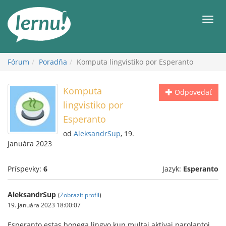
Späť
na
Men
obsah
Fórum
Poradňa
Komputa lingvistiko por Esperanto
Komputa
Odpovedať
lingvistiko por
Esperanto
od
AleksandrSup
, 19.
januára 2023
Príspevky:
6
Jazyk:
Esperanto
AleksandrSup
(
Zobraziť profil
)
19. januára 2023 18:00:07
Esperanto estas bonega lingvo kun multaj aktivaj parolantoj,