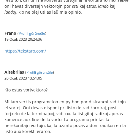
rezulton, ĉar oni ne konvertis vortojn al la vortara formo, sekve
oni havas diversajn vektorojn por
esti
kaj
estas
,
lando
kaj
landoj
, kio ne plej utilas laŭ mia opinio.
Frano
(
Profili görüntüle
)
19 Ocak 2023 20:24:36
https://tekstaro.com/
Altebrilas
(
Profili görüntüle
)
20 Ocak 2023 13:51:05
Kio estas vortvektoro?
Mi iam verkis programeton en python por distrancxi radikojn
el vortoj. Oni devas disponi pri listo de radikaro kaj, post
forjxeto de la terminajxoj, vidi cxu la listigitaj radikoj aperas
komence aux fine de la vorto. La programo printas la
nerekonitajn vortojn, kaj la uzanto povas aldoni radikon en la
listo aux korekti eraron.