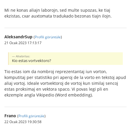
Mi ne konas aliajn laborojn, sed multe supozas, ke tiaj
ekzistas, cxar auxtomata tradukado bezonas tiajn ilojn.
AleksandrSup
(
Profili görüntüle
)
21 Ocak 2023 17:13:17
Altebrilas:
Kio estas vortvektoro?
Tio estas iom da nombroj reprezentantaj iun vorton,
komputitaj per statistiko pri aperoj de la vorto en tekstoj apud
aliaj vortoj. Ideale vortvektoroj de vortoj kun similaj sencoj
estas proksimaj en vektora spaco. Vi povas legi pli en
ekzemple angla Vikipedio (Word embedding).
Frano
(
Profili görüntüle
)
22 Ocak 2023 19:30:58