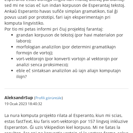
sed mi ne scias eĉ iun indan korpuson de Esperantaj tekstoj.
Ankaŭ Esperanto havas sufiĉe simplan gramatikon, tial ĝi
povus uzati por prototipi, fari iajn eksperimentajn pri
komputa lingvistiko.
Por tio mi petas informi pri ĉiuj projektoj farantaj:
grandan korpuson de tekstoj (por havi materialon por
laboro);
morfologian analizilon (por determini gramatikajn
formojn de vortoj);
vort-vektorojn (por konverti vortojn al vektorojn por
analizi senca proksimeco);
eble eĉ sintaksan analizilon aŭ iajn aliajn komputajn
ilojn?
AleksandrSup
(
Profili görüntüle
)
19 Ocak 2023 18:40:32
La nura komputa projekto rilata al Esperanto, kiun mi scias,
estas fastText, kiu faris vort-vektorojn por 157 lingvoj inkluzive
Esperanton. Ĝi uzis Vikipedion kiel korpuso. Mi ne ŝatas la