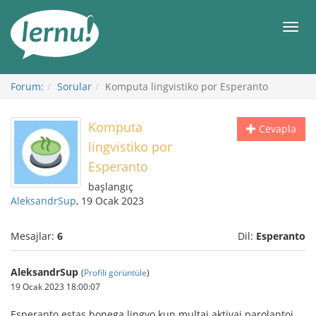
İçerik
Görüntüleme
Men
Forum:
Sorular
Komputa lingvistiko por Esperanto
Komputa
Cevapla
lingvistiko por
Esperanto
başlangıç
AleksandrSup
, 19 Ocak 2023
Mesajlar:
6
Dil:
Esperanto
AleksandrSup
(
Profili görüntüle
)
19 Ocak 2023 18:00:07
Esperanto estas bonega lingvo kun multaj aktivaj parolantoj,