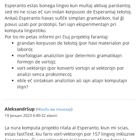
Esperanto estas bonega lingvo kun multaj aktivaj parolantoj,
sed mi ne scias eĉ iun indan korpuson de Esperantaj tekstoj.
Ankaŭ Esperanto havas sufiĉe simplan gramatikon, tial ĝi
povus uzati por prototipi, fari iajn eksperimentajn pri
komputa lingvistiko.
Por tio mi petas informi pri ĉiuj projektoj farantaj:
grandan korpuson de tekstoj (por havi materialon por
laboro);
morfologian analizilon (por determini gramatikajn
formojn de vortoj);
vort-vektorojn (por konverti vortojn al vektorojn por
analizi senca proksimeco);
eble eĉ sintaksan analizilon aŭ iajn aliajn komputajn
ilojn?
AleksandrSup
(
Wasifu wa mtumiaji
)
19 Januari 2023 6:40:32 alasiri
La nura komputa projekto rilata al Esperanto, kiun mi scias,
estas fastText, kiu faris vort-vektorojn por 157 lingvoj inkluzive