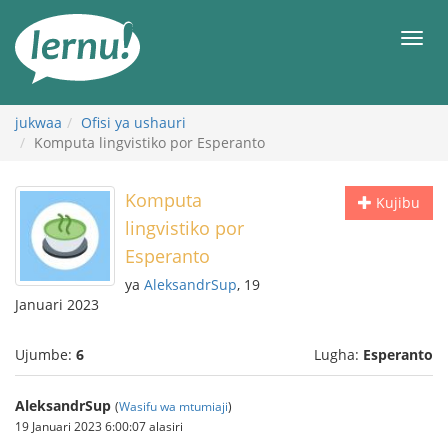
Kwa
maudhui
orod
jukwaa
Ofisi ya ushauri
Komputa lingvistiko por Esperanto
Komputa
Kujibu
lingvistiko por
Esperanto
ya
AleksandrSup
, 19
Januari 2023
Ujumbe:
6
Lugha:
Esperanto
AleksandrSup
(
Wasifu wa mtumiaji
)
19 Januari 2023 6:00:07 alasiri