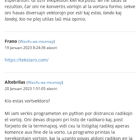
Esperanton. Ĝi uzis Vikipedion kiel korpuso. Mi ne ŝatas la
rezulton, ĉar oni ne konvertis vortojn al la vortara formo, sekve
oni havas diversajn vektorojn por
esti
kaj
estas
,
lando
kaj
landoj
, kio ne plej utilas laŭ mia opinio.
Frano
(
Wasifu wa mtumiaji
)
19 Januari 2023 8:24:36 alasiri
https://tekstaro.com/
Altebrilas
(
Wasifu wa mtumiaji
)
20 Januari 2023 1:51:05 alasiri
Kio estas vortvektoro?
Mi iam verkis programeton en python por distrancxi radikojn
el vortoj. Oni devas disponi pri listo de radikaro kaj, post
forjxeto de la terminajxoj, vidi cxu la listigitaj radikoj aperas
komence aux fine de la vorto. La programo printas la
nerekonitajn vortojn, kaj la uzanto povas aldoni radikon en la