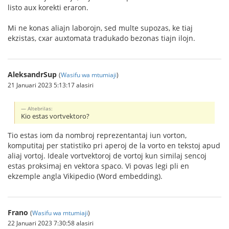
listo aux korekti eraron.
Mi ne konas aliajn laborojn, sed multe supozas, ke tiaj
ekzistas, cxar auxtomata tradukado bezonas tiajn ilojn.
AleksandrSup
(
Wasifu wa mtumiaji
)
21 Januari 2023 5:13:17 alasiri
Altebrilas:
Kio estas vortvektoro?
Tio estas iom da nombroj reprezentantaj iun vorton,
komputitaj per statistiko pri aperoj de la vorto en tekstoj apud
aliaj vortoj. Ideale vortvektoroj de vortoj kun similaj sencoj
estas proksimaj en vektora spaco. Vi povas legi pli en
ekzemple angla Vikipedio (Word embedding).
Frano
(
Wasifu wa mtumiaji
)
22 Januari 2023 7:30:58 alasiri