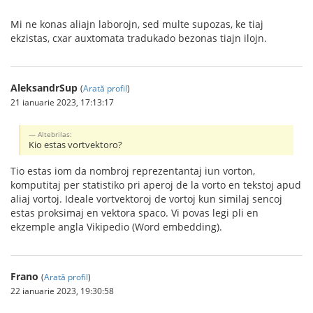
Mi ne konas aliajn laborojn, sed multe supozas, ke tiaj
ekzistas, cxar auxtomata tradukado bezonas tiajn ilojn.
AleksandrSup
(
Arată profil
)
21 ianuarie 2023, 17:13:17
Altebrilas:
Kio estas vortvektoro?
Tio estas iom da nombroj reprezentantaj iun vorton,
komputitaj per statistiko pri aperoj de la vorto en tekstoj apud
aliaj vortoj. Ideale vortvektoroj de vortoj kun similaj sencoj
estas proksimaj en vektora spaco. Vi povas legi pli en
ekzemple angla Vikipedio (Word embedding).
Frano
(
Arată profil
)
22 ianuarie 2023, 19:30:58