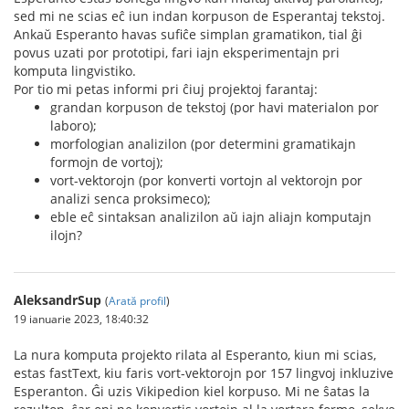
sed mi ne scias eĉ iun indan korpuson de Esperantaj tekstoj.
Ankaŭ Esperanto havas sufiĉe simplan gramatikon, tial ĝi
povus uzati por prototipi, fari iajn eksperimentajn pri
komputa lingvistiko.
Por tio mi petas informi pri ĉiuj projektoj farantaj:
grandan korpuson de tekstoj (por havi materialon por
laboro);
morfologian analizilon (por determini gramatikajn
formojn de vortoj);
vort-vektorojn (por konverti vortojn al vektorojn por
analizi senca proksimeco);
eble eĉ sintaksan analizilon aŭ iajn aliajn komputajn
ilojn?
AleksandrSup
(
Arată profil
)
19 ianuarie 2023, 18:40:32
La nura komputa projekto rilata al Esperanto, kiun mi scias,
estas fastText, kiu faris vort-vektorojn por 157 lingvoj inkluzive
Esperanton. Ĝi uzis Vikipedion kiel korpuso. Mi ne ŝatas la