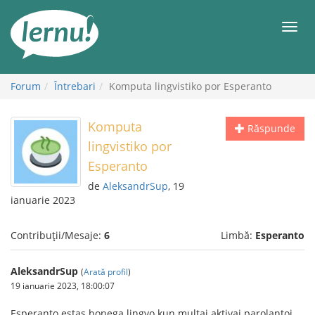
Mergi
la
Meni
conținut
Forum
Întrebari
Komputa lingvistiko por Esperanto
Komputa
Răspunde
lingvistiko por
Esperanto
de
AleksandrSup
, 19
ianuarie 2023
Contribuții/Mesaje:
6
Limbă:
Esperanto
AleksandrSup
(
Arată profil
)
19 ianuarie 2023, 18:00:07
Esperanto estas bonega lingvo kun multaj aktivaj parolantoj,