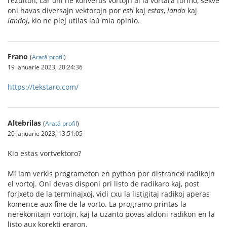
rezulton, ĉar oni ne konvertis vortojn al la vortara formo, sekve
oni havas diversajn vektorojn por
esti
kaj
estas
,
lando
kaj
landoj
, kio ne plej utilas laŭ mia opinio.
Frano
(
Arată profil
)
19 ianuarie 2023, 20:24:36
https://tekstaro.com/
Altebrilas
(
Arată profil
)
20 ianuarie 2023, 13:51:05
Kio estas vortvektoro?
Mi iam verkis programeton en python por distrancxi radikojn
el vortoj. Oni devas disponi pri listo de radikaro kaj, post
forjxeto de la terminajxoj, vidi cxu la listigitaj radikoj aperas
komence aux fine de la vorto. La programo printas la
nerekonitajn vortojn, kaj la uzanto povas aldoni radikon en la
listo aux korekti eraron.