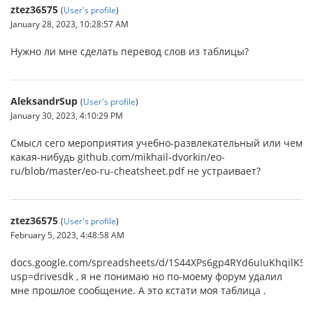
ztez36575
(
User's profile
)
January 28, 2023, 10:28:57 AM
Нужно ли мне сделать перевод слов из таблицы?
AleksandrSup
(
User's profile
)
January 30, 2023, 4:10:29 PM
Смысл сего мероприятия учебно-развлекательный или чем
какая-нибудь github.com/mikhail-dvorkin/eo-
ru/blob/master/eo-ru-cheatsheet.pdf не устраивает?
ztez36575
(
User's profile
)
February 5, 2023, 4:48:58 AM
docs.google.com/spreadsheets/d/1S44XPs6gp4RYd6uIuKhqilK
usp=drivesdk , я не понимаю но по-моему форум удалил
мне прошлое сообщение. А это кстати моя таблица .