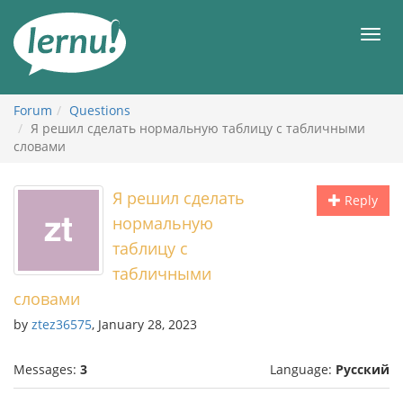
Skip
to
Men
the
content
Forum
Questions
Я решил сделать нормальную таблицу с табличными
словами
Я решил сделать
Reply
нормальную
таблицу с
табличными
словами
by
ztez36575
, January 28, 2023
Messages:
3
Language:
Русский