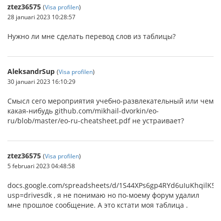
ztez36575
(
Visa profilen
)
28 januari 2023 10:28:57
Нужно ли мне сделать перевод слов из таблицы?
AleksandrSup
(
Visa profilen
)
30 januari 2023 16:10:29
Смысл сего мероприятия учебно-развлекательный или чем
какая-нибудь github.com/mikhail-dvorkin/eo-
ru/blob/master/eo-ru-cheatsheet.pdf не устраивает?
ztez36575
(
Visa profilen
)
5 februari 2023 04:48:58
docs.google.com/spreadsheets/d/1S44XPs6gp4RYd6uIuKhqilK
usp=drivesdk , я не понимаю но по-моему форум удалил
мне прошлое сообщение. А это кстати моя таблица .