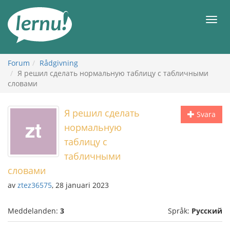
Till
sidans
Meny
innehåll
Forum
Rådgivning
Я решил сделать нормальную таблицу с табличными
словами
Я решил сделать
Svara
нормальную
таблицу с
табличными
словами
av
ztez36575
, 28 januari 2023
Meddelanden:
3
Språk:
Русский