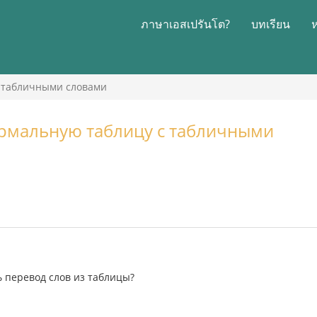
ภาษาเอสเปรันโต?
บทเรียน
с табличными словами
ормальную таблицу с табличными
ь перевод слов из таблицы?