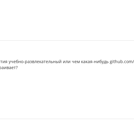
ия учебно-развлекательный или чем какая-нибудь github.com/mi
траивает?