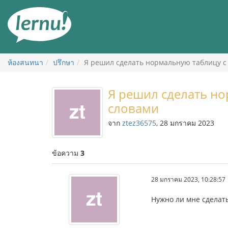
ไป
ยัง
สารบัญ
ห้องสนทนา
ปรึกษา
Я решил сделать нормальную таблицу 
Я решил сделать н
словами
จาก
ztez36575
, 28 มกราคม 2023
ข้อความ
3
28 มกราคม 2023, 10:28:57
Нужно ли мне сделат