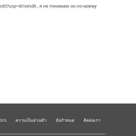
it?usp=drivesdk , я не понимаю но по-моему
ibro
ความเป็นส่วนตัว
ข้อกำหนด
ติดต่อเรา