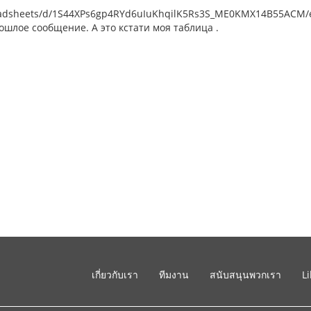
eadsheets/d/1S44XPs6gp4RYd6uIuKhqilK5Rs3S_ME0KMX14B55ACM/ed
шлое сообщение. А это кстати моя таблица .
เกี่ยวกับเรา
ทีมงาน
สนับสนุนพวกเรา
L