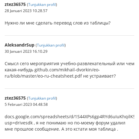
ztez36575
(
Tunjukkan profil
)
28 Januari 2023 10.28.57
Нужно ли мне сделать перевод слов из таблицы?
AleksandrSup
(
Tunjukkan profil
)
30 Januari 2023 16.10.29
Смысл сего мероприятия учебно-развлекательный или чем
какая-нибудь github.com/mikhail-dvorkin/eo-
ru/blob/master/eo-ru-cheatsheet.pdf не устраивает?
ztez36575
(
Tunjukkan profil
)
5 Februari 2023 04.48.58
docs.google.com/spreadsheets/d/1S44XPs6gp4RYd6uIuKhqilK
usp=drivesdk , я не понимаю но по-моему форум удалил
мне прошлое сообщение. А это кстати моя таблица .