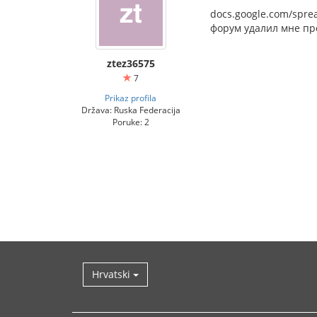
docs.google.com/spr
форум удалил мне про
ztez36575
7
Prikaz profila
Država: Ruska Federacija
Poruke: 2
Hrvatski