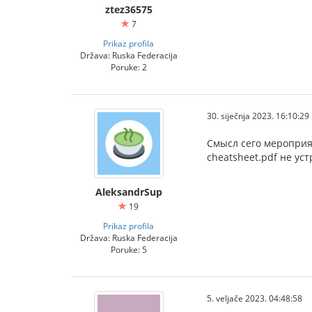
ztez36575
7
Prikaz profila
Država: Ruska Federacija
Poruke: 2
30. siječnja 2023. 16:10:29
Смысл сего мероприят
cheatsheet.pdf не ус
AleksandrSup
19
Prikaz profila
Država: Ruska Federacija
Poruke: 5
5. veljače 2023. 04:48:58