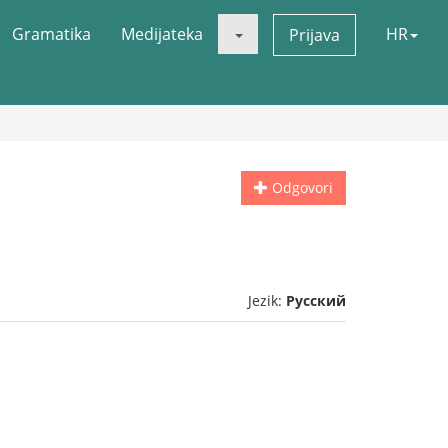
Gramatika
Medijateka
HR
Prijava
Odgovori
Jezik:
Русский