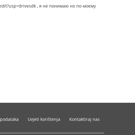
it?usp=drivesdk , я не понимаю но по-моему
 podataka
Uvjeti korištenja
Kontaktiraj nas