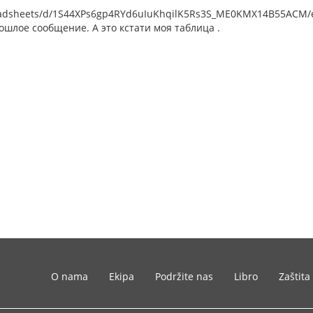
eadsheets/d/1S44XPs6gp4RYd6uIuKhqilK5Rs3S_ME0KMX14B55ACM/ed
шлое сообщение. А это кстати моя таблица .
O nama
Ekipa
Podržite nas
Libro
Zaštita