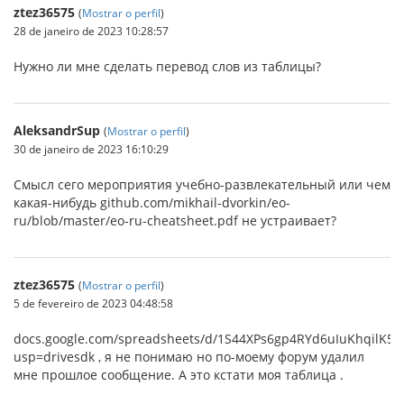
ztez36575
(
Mostrar o perfil
)
28 de janeiro de 2023 10:28:57
Нужно ли мне сделать перевод слов из таблицы?
AleksandrSup
(
Mostrar o perfil
)
30 de janeiro de 2023 16:10:29
Смысл сего мероприятия учебно-развлекательный или чем
какая-нибудь github.com/mikhail-dvorkin/eo-
ru/blob/master/eo-ru-cheatsheet.pdf не устраивает?
ztez36575
(
Mostrar o perfil
)
5 de fevereiro de 2023 04:48:58
docs.google.com/spreadsheets/d/1S44XPs6gp4RYd6uIuKhqilK
usp=drivesdk , я не понимаю но по-моему форум удалил
мне прошлое сообщение. А это кстати моя таблица .