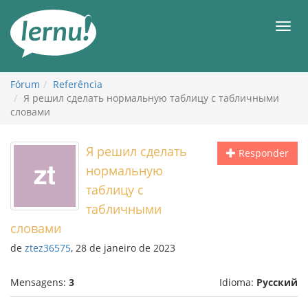
Ir
ao
Men
conteúdo
Fórum
Referência
Я решил сделать нормальную таблицу с табличными
словами
Я решил сделать
Responder
нормальную
таблицу с
табличными
словами
de
ztez36575
, 28 de janeiro de 2023
Mensagens:
3
Idioma:
Русский