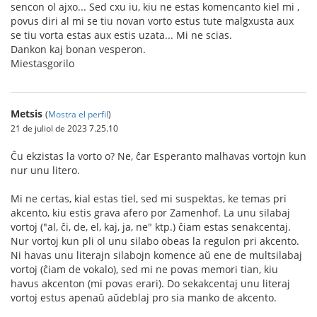
sencon ol ajxo... Sed cxu iu, kiu ne estas komencanto kiel mi ,
povus diri al mi se tiu novan vorto estus tute malgxusta aux
se tiu vorta estas aux estis uzata... Mi ne scias.
Dankon kaj bonan vesperon.
Miestasgorilo
Metsis
(
Mostra el perfil
)
21 de juliol de 2023 7.25.10
Ĉu ekzistas la vorto o? Ne, ĉar Esperanto malhavas vortojn kun
nur unu litero.
Mi ne certas, kial estas tiel, sed mi suspektas, ke temas pri
akcento, kiu estis grava afero por Zamenhof. La unu silabaj
vortoj ("al, ĉi, de, el, kaj, ja, ne" ktp.) ĉiam estas senakcentaj.
Nur vortoj kun pli ol unu silabo obeas la regulon pri akcento.
Ni havas unu literajn silabojn komence aŭ ene de multsilabaj
vortoj (ĉiam de vokalo), sed mi ne povas memori tian, kiu
havus akcenton (mi povas erari). Do sekakcentaj unu literaj
vortoj estus apenaŭ aŭdeblaj pro sia manko de akcento.