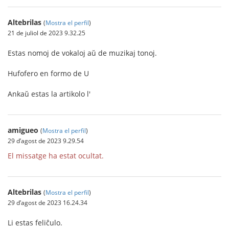
Altebrilas
(
Mostra el perfil
)
21 de juliol de 2023 9.32.25
Estas nomoj de vokaloj aŭ de muzikaj tonoj.
Hufofero en formo de U
Ankaŭ estas la artikolo l'
amigueo
(
Mostra el perfil
)
29 d’agost de 2023 9.29.54
El missatge ha estat ocultat.
Altebrilas
(
Mostra el perfil
)
29 d’agost de 2023 16.24.34
Li estas feliĉulo.