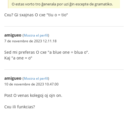
O estas vorto tro ĝenerala por uzi ĝin escepte de gramatiko.
Cxu? Gi sxajnas O cxe "tiu o = tio"
amigueo
(
Mostra el perfil
)
7 de novembre de 2023 12.11.18
Sed mi preferas O cxe "a blue one = blua o".
Kaj "a one = o"
amigueo
(
Mostra el perfil
)
10 de novembre de 2023 10.47.00
Post O venas kolegoj oj ojn on.
Cxu ili funkcias?