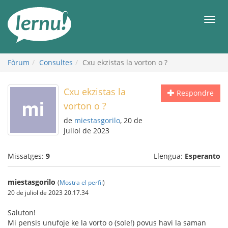
Al
contingut
Men
Fòrum
Consultes
Cxu ekzistas la vorton o ?
Cxu ekzistas la
Respondre
vorton o ?
de
miestasgorilo
, 20 de
juliol de 2023
Missatges:
9
Llengua:
Esperanto
miestasgorilo
(
Mostra el perfil
)
20 de juliol de 2023 20.17.34
Saluton!
Mi pensis unufoje ke la vorto o (sole!) povus havi la saman