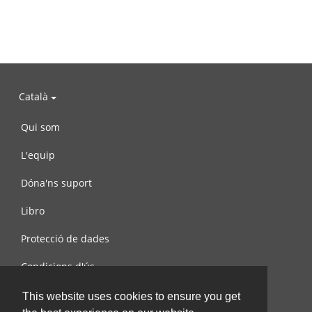
Català
Qui som
L'equip
Dóna'ns suport
Libro
Protecció de dades
Condicions d'ús
Contacta amb nosaltres
This website uses cookies to ensure you get