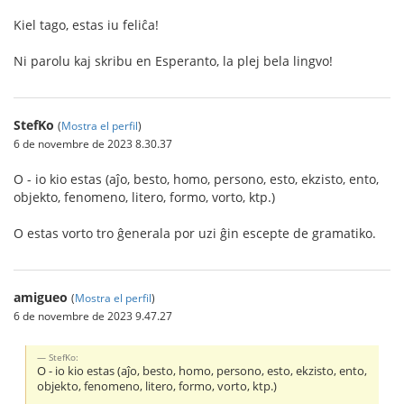
Kiel tago, estas iu feliĉa!
Ni parolu kaj skribu en Esperanto, la plej bela lingvo!
StefKo
(
Mostra el perfil
)
6 de novembre de 2023 8.30.37
O - io kio estas (aĵo, besto, homo, persono, esto, ekzisto, ento,
objekto, fenomeno, litero, formo, vorto, ktp.)
O estas vorto tro ĝenerala por uzi ĝin escepte de gramatiko.
amigueo
(
Mostra el perfil
)
6 de novembre de 2023 9.47.27
StefKo:
O - io kio estas (aĵo, besto, homo, persono, esto, ekzisto, ento,
objekto, fenomeno, litero, formo, vorto, ktp.)