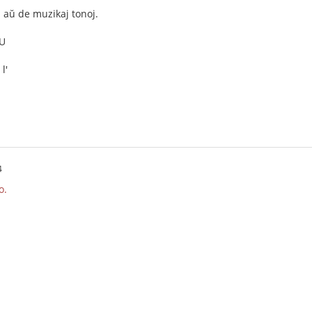
 aŭ de muzikaj tonoj.
 U
l'
4
о.