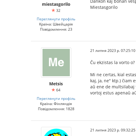
Dankon kaj bonan ves
miestasgorilo
Miestasgorilo
32
Переглянути профіль
Країна: Швейцарія
Повідомлення: 23
21 липня 2023 р. 07:25:10
Ĉu ekzistas la vorto o
Mi ne certas, kial esta
kaj, ja, ne" ktp.) ĉiam
Metsis
aŭ ene de multsilabaj 
64
vortoj estus apenaŭ a
Переглянути профіль
Країна: Фінляндія
Повідомлення: 1828
21 липня 2023 р. 09:32:25