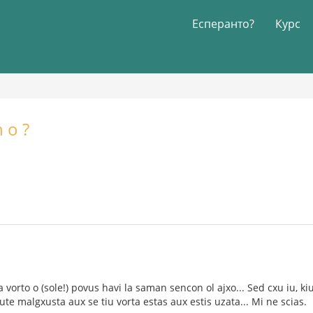
Есперанто?
Курс
 o ?
.
 vorto o (sole!) povus havi la saman sencon ol ajxo... Sed cxu iu, ki
ute malgxusta aux se tiu vorta estas aux estis uzata... Mi ne scias.