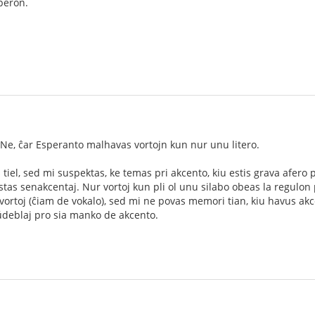
peron.
? Ne, ĉar Esperanto malhavas vortojn kun nur unu litero.
s tiel, sed mi suspektas, ke temas pri akcento, kiu estis grava afero p
 estas senakcentaj. Nur vortoj kun pli ol unu silabo obeas la regulo
vortoj (ĉiam de vokalo), sed mi ne povas memori tian, kiu havus akc
ŭdeblaj pro sia manko de akcento.