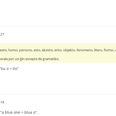
:27
 besto, homo, persono, esto, ekzisto, ento, objekto, fenomeno, litero, formo, v
erala por uzi ĝin escepte de gramatiko.
tiu o = tio"
:18
"a blue one = blua o".