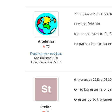
29 серпня 2023 р. 16:24:3
Li estas feliĉulo.
Kiel tago, estas iu feliĉ
Altebrilas
Ni parolu kaj skribu en
77
Переглянути профіль
Країна: Франція
Повідомлення: 5392
6 листопада 2023 р. 08:30
O - io kio estas (aĵo, b
O estas vorto tro ĝene
StefKo