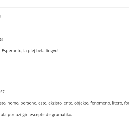
4
a!
 Esperanto, la plej bela lingvo!
:37
esto, homo, persono, esto, ekzisto, ento, objekto, fenomeno, litero, fo
rala por uzi ĝin escepte de gramatiko.