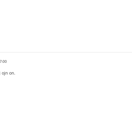
7:00
 ojn on.