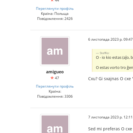
44
Переглянути профіль
Країна: Польща
Повідомлення: 2426
6 листопада 2023 р. 09:47
StefKo:
O - io kio estas (aĵo,
O estas vorto tro ĝen
amigueo
47
Cxu? Gi sxajnas O cxe "
Переглянути профіль
Країна:
Повідомлення: 3306
7 листопада 2023 р. 12:11
Sed mi preferas O cxe 