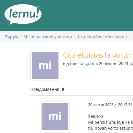
До
змісту
Форум
Місце для консультацій
Cxu ekzistas la vorton o ?
Cxu ekzistas la vorton
від
miestasgorilo
, 20 липня 2023 р
Повідомлення:
9
20 липня 2023 р. 20:17:34
Saluton!
Mi pensis unufoje ke la
tiu novan vorto estus t