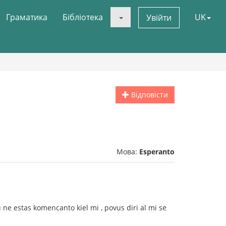
Граматика
Бібліотека
UK
Увійти
Відповісти
Мова:
Esperanto
u ne estas komencanto kiel mi , povus diri al mi se