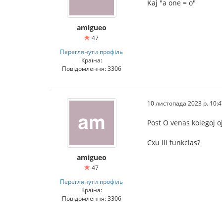
Kaj "a one = o"
amigueo
47
Переглянути профіль
Країна:
Повідомлення: 3306
10 листопада 2023 р. 10:4
Post O venas kolegoj oj
Cxu ili funkcias?
amigueo
47
Переглянути профіль
Країна:
Повідомлення: 3306