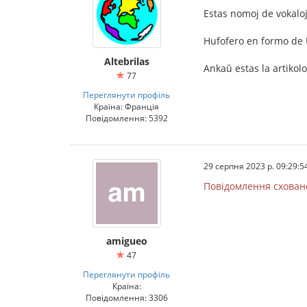
Estas nomoj de vokaloj
Hufofero en formo de
Altebrilas
Ankaŭ estas la artikolo 
77
Переглянути профіль
Країна: Франція
Повідомлення: 5392
29 серпня 2023 р. 09:29:5
Повідомлення схован
amigueo
47
Переглянути профіль
Країна:
Повідомлення: 3306