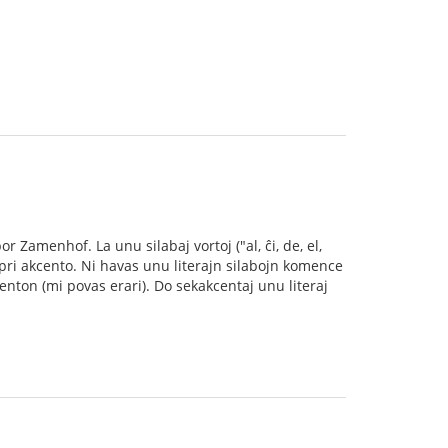
or Zamenhof. La unu silabaj vortoj ("al, ĉi, de, el,
n pri akcento. Ni havas unu literajn silabojn komence
enton (mi povas erari). Do sekakcentaj unu literaj