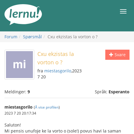
Til
innholdet
Meny
Forum
Spørsmål
Cxu ekzistas la vorton o ?
Cxu ekzistas la
Svare
vorton o ?
fra
miestasgorilo
,2023
7 20
Meldinger:
9
Språk:
Esperanto
miestasgorilo
(
Å vise profilen
)
2023 7 20 20:17:34
Saluton!
Mi pensis unufoje ke la vorto o (sole!) povus havi la saman