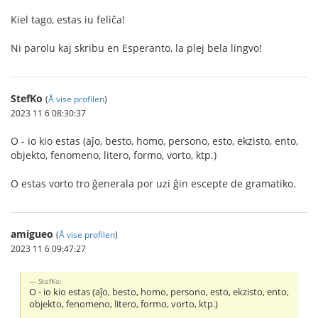
Kiel tago, estas iu feliĉa!
Ni parolu kaj skribu en Esperanto, la plej bela lingvo!
StefKo
(
Å vise profilen
)
2023 11 6 08:30:37
O - io kio estas (aĵo, besto, homo, persono, esto, ekzisto, ento,
objekto, fenomeno, litero, formo, vorto, ktp.)
O estas vorto tro ĝenerala por uzi ĝin escepte de gramatiko.
amigueo
(
Å vise profilen
)
2023 11 6 09:47:27
StefKo:
O - io kio estas (aĵo, besto, homo, persono, esto, ekzisto, ento,
objekto, fenomeno, litero, formo, vorto, ktp.)