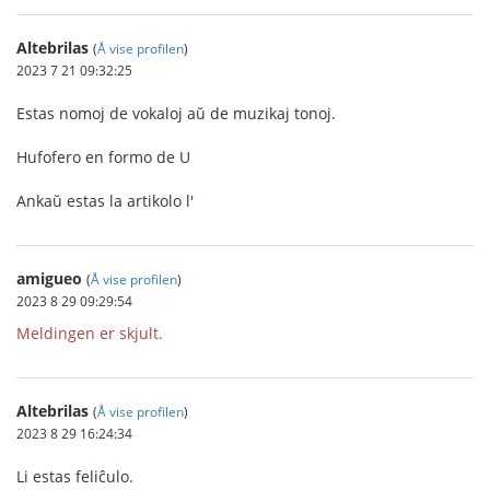
Altebrilas
(
Å vise profilen
)
2023 7 21 09:32:25
Estas nomoj de vokaloj aŭ de muzikaj tonoj.
Hufofero en formo de U
Ankaŭ estas la artikolo l'
amigueo
(
Å vise profilen
)
2023 8 29 09:29:54
Meldingen er skjult.
Altebrilas
(
Å vise profilen
)
2023 8 29 16:24:34
Li estas feliĉulo.