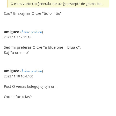
O estas vorto tro ĝenerala por uzi ĝin escepte de gramatiko.
Cxu? Gi sxajnas O cxe "tiu o = tio"
amigueo
(
Å vise profilen
)
2023 11 7 12:11:18
Sed mi preferas O cxe "a blue one = blua o".
Kaj "a one = o"
amigueo
(
Å vise profilen
)
2023 11 10 10:47:00
Post O venas kolegoj oj ojn on.
Cxu ili funkcias?