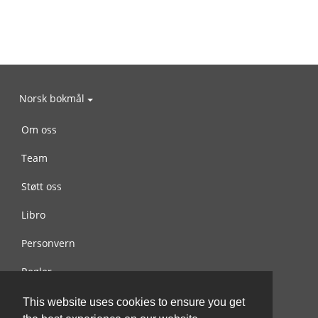
Norsk bokmål
Om oss
Team
Støtt oss
Libro
Personvern
Regler
Kontakt oss
This website uses cookies to ensure you get