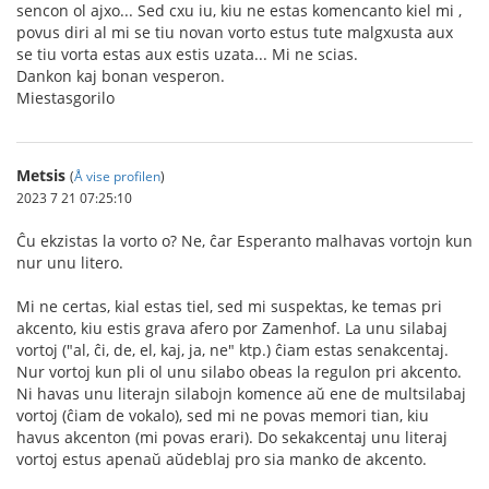
sencon ol ajxo... Sed cxu iu, kiu ne estas komencanto kiel mi ,
povus diri al mi se tiu novan vorto estus tute malgxusta aux
se tiu vorta estas aux estis uzata... Mi ne scias.
Dankon kaj bonan vesperon.
Miestasgorilo
Metsis
(
Å vise profilen
)
2023 7 21 07:25:10
Ĉu ekzistas la vorto o? Ne, ĉar Esperanto malhavas vortojn kun
nur unu litero.
Mi ne certas, kial estas tiel, sed mi suspektas, ke temas pri
akcento, kiu estis grava afero por Zamenhof. La unu silabaj
vortoj ("al, ĉi, de, el, kaj, ja, ne" ktp.) ĉiam estas senakcentaj.
Nur vortoj kun pli ol unu silabo obeas la regulon pri akcento.
Ni havas unu literajn silabojn komence aŭ ene de multsilabaj
vortoj (ĉiam de vokalo), sed mi ne povas memori tian, kiu
havus akcenton (mi povas erari). Do sekakcentaj unu literaj
vortoj estus apenaŭ aŭdeblaj pro sia manko de akcento.