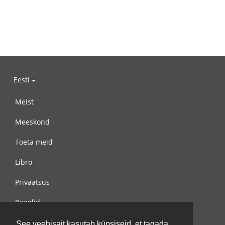
Eesti
Meist
Meeskond
Toeta meid
Libro
Privaatsus
Reeglid
Võta meiega ühendust
See veebisait kasutab küpsiseid, et tagada