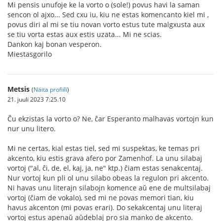
Mi pensis unufoje ke la vorto o (sole!) povus havi la saman
sencon ol ajxo... Sed cxu iu, kiu ne estas komencanto kiel mi ,
povus diri al mi se tiu novan vorto estus tute malgxusta aux
se tiu vorta estas aux estis uzata... Mi ne scias.
Dankon kaj bonan vesperon.
Miestasgorilo
Metsis
(
Näita profiili
)
21. juuli 2023 7:25.10
Ĉu ekzistas la vorto o? Ne, ĉar Esperanto malhavas vortojn kun
nur unu litero.
Mi ne certas, kial estas tiel, sed mi suspektas, ke temas pri
akcento, kiu estis grava afero por Zamenhof. La unu silabaj
vortoj ("al, ĉi, de, el, kaj, ja, ne" ktp.) ĉiam estas senakcentaj.
Nur vortoj kun pli ol unu silabo obeas la regulon pri akcento.
Ni havas unu literajn silabojn komence aŭ ene de multsilabaj
vortoj (ĉiam de vokalo), sed mi ne povas memori tian, kiu
havus akcenton (mi povas erari). Do sekakcentaj unu literaj
vortoj estus apenaŭ aŭdeblaj pro sia manko de akcento.