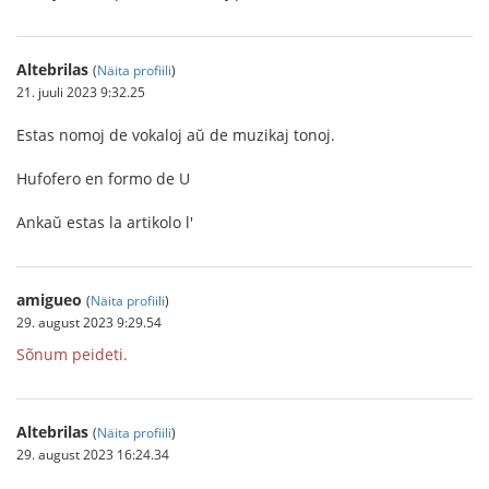
Altebrilas
(
Näita profiili
)
21. juuli 2023 9:32.25
Estas nomoj de vokaloj aŭ de muzikaj tonoj.
Hufofero en formo de U
Ankaŭ estas la artikolo l'
amigueo
(
Näita profiili
)
29. august 2023 9:29.54
Sõnum peideti.
Altebrilas
(
Näita profiili
)
29. august 2023 16:24.34