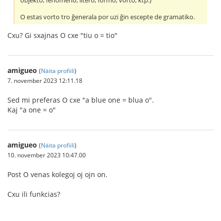
objekto, fenomeno, litero, formo, vorto, ktp.)
O estas vorto tro ĝenerala por uzi ĝin escepte de gramatiko.
Cxu? Gi sxajnas O cxe "tiu o = tio"
amigueo
(
Näita profiili
)
7. november 2023 12:11.18
Sed mi preferas O cxe "a blue one = blua o".
Kaj "a one = o"
amigueo
(
Näita profiili
)
10. november 2023 10:47.00
Post O venas kolegoj oj ojn on.
Cxu ili funkcias?