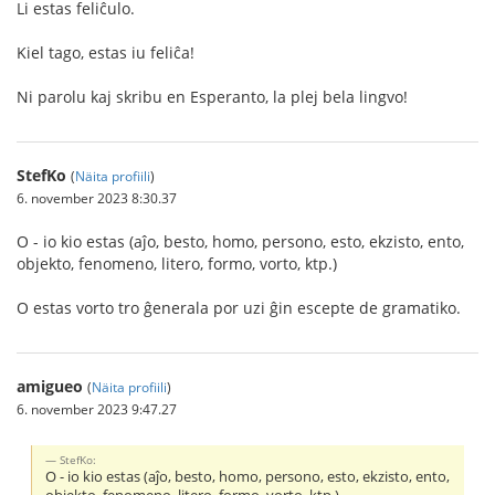
Li estas feliĉulo.
Kiel tago, estas iu feliĉa!
Ni parolu kaj skribu en Esperanto, la plej bela lingvo!
StefKo
(
Näita profiili
)
6. november 2023 8:30.37
O - io kio estas (aĵo, besto, homo, persono, esto, ekzisto, ento,
objekto, fenomeno, litero, formo, vorto, ktp.)
O estas vorto tro ĝenerala por uzi ĝin escepte de gramatiko.
amigueo
(
Näita profiili
)
6. november 2023 9:47.27
StefKo:
O - io kio estas (aĵo, besto, homo, persono, esto, ekzisto, ento,