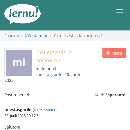
Sisu
juurde
Men
Foorum
Nõustamine
Cxu ekzistas la vorton o ?
Cxu ekzistas la
Vasta
vorton o ?
kelle poolt
miestasgorilo
, 20. juuli
2023
Postitused:
9
Keel:
Esperanto
miestasgorilo
(
Näita profiili
)
20. juuli 2023 20:17.34
Saluton!