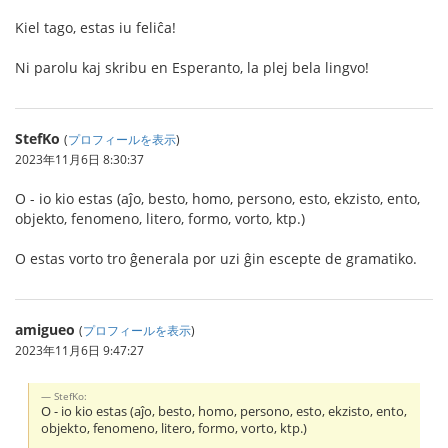
Kiel tago, estas iu feliĉa!
Ni parolu kaj skribu en Esperanto, la plej bela lingvo!
StefKo
(
プロフィールを表示
)
2023年11月6日 8:30:37
O - io kio estas (aĵo, besto, homo, persono, esto, ekzisto, ento,
objekto, fenomeno, litero, formo, vorto, ktp.)
O estas vorto tro ĝenerala por uzi ĝin escepte de gramatiko.
amigueo
(
プロフィールを表示
)
2023年11月6日 9:47:27
StefKo:
O - io kio estas (aĵo, besto, homo, persono, esto, ekzisto, ento,
objekto, fenomeno, litero, formo, vorto, ktp.)