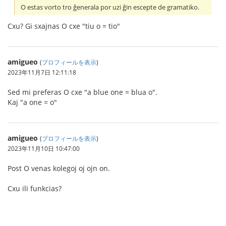
O estas vorto tro ĝenerala por uzi ĝin escepte de gramatiko.
Cxu? Gi sxajnas O cxe "tiu o = tio"
amigueo
(
プロフィールを表示
)
2023年11月7日 12:11:18
Sed mi preferas O cxe "a blue one = blua o".
Kaj "a one = o"
amigueo
(
プロフィールを表示
)
2023年11月10日 10:47:00
Post O venas kolegoj oj ojn on.
Cxu ili funkcias?