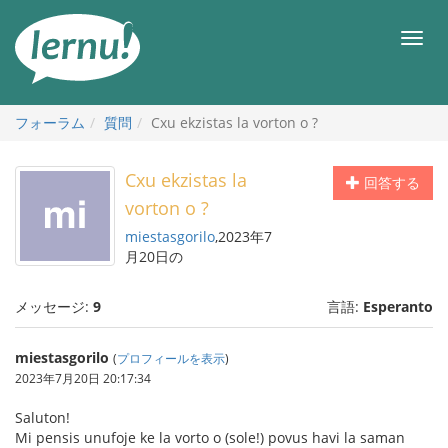
目
次
メ
へ
ニ
ュ
ー
フォーラム
質問
Cxu ekzistas la vorton o ?
Cxu ekzistas la
回答する
vorton o ?
miestasgorilo
,2023年7
月20日の
メッセージ:
9
言語:
Esperanto
miestasgorilo
(
プロフィールを表示
)
2023年7月20日 20:17:34
Saluton!
Mi pensis unufoje ke la vorto o (sole!) povus havi la saman