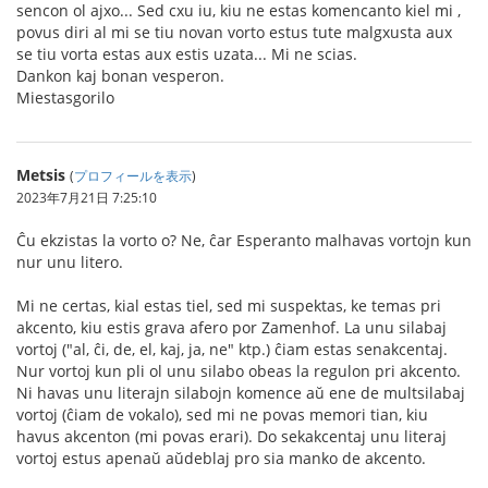
sencon ol ajxo... Sed cxu iu, kiu ne estas komencanto kiel mi ,
povus diri al mi se tiu novan vorto estus tute malgxusta aux
se tiu vorta estas aux estis uzata... Mi ne scias.
Dankon kaj bonan vesperon.
Miestasgorilo
Metsis
(
プロフィールを表示
)
2023年7月21日 7:25:10
Ĉu ekzistas la vorto o? Ne, ĉar Esperanto malhavas vortojn kun
nur unu litero.
Mi ne certas, kial estas tiel, sed mi suspektas, ke temas pri
akcento, kiu estis grava afero por Zamenhof. La unu silabaj
vortoj ("al, ĉi, de, el, kaj, ja, ne" ktp.) ĉiam estas senakcentaj.
Nur vortoj kun pli ol unu silabo obeas la regulon pri akcento.
Ni havas unu literajn silabojn komence aŭ ene de multsilabaj
vortoj (ĉiam de vokalo), sed mi ne povas memori tian, kiu
havus akcenton (mi povas erari). Do sekakcentaj unu literaj
vortoj estus apenaŭ aŭdeblaj pro sia manko de akcento.