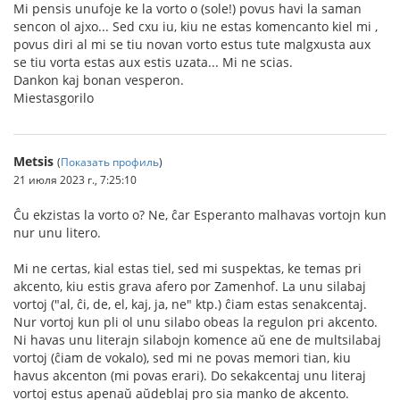
Mi pensis unufoje ke la vorto o (sole!) povus havi la saman
sencon ol ajxo... Sed cxu iu, kiu ne estas komencanto kiel mi ,
povus diri al mi se tiu novan vorto estus tute malgxusta aux
se tiu vorta estas aux estis uzata... Mi ne scias.
Dankon kaj bonan vesperon.
Miestasgorilo
Metsis
(
Показать профиль
)
21 июля 2023 г., 7:25:10
Ĉu ekzistas la vorto o? Ne, ĉar Esperanto malhavas vortojn kun
nur unu litero.
Mi ne certas, kial estas tiel, sed mi suspektas, ke temas pri
akcento, kiu estis grava afero por Zamenhof. La unu silabaj
vortoj ("al, ĉi, de, el, kaj, ja, ne" ktp.) ĉiam estas senakcentaj.
Nur vortoj kun pli ol unu silabo obeas la regulon pri akcento.
Ni havas unu literajn silabojn komence aŭ ene de multsilabaj
vortoj (ĉiam de vokalo), sed mi ne povas memori tian, kiu
havus akcenton (mi povas erari). Do sekakcentaj unu literaj
vortoj estus apenaŭ aŭdeblaj pro sia manko de akcento.