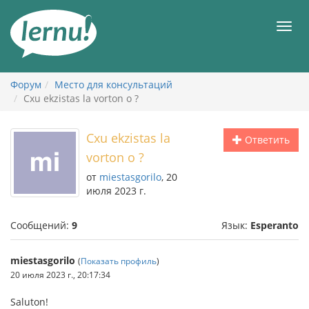
К
содержанию
Мен
Форум
Место для консультаций
Cxu ekzistas la vorton o ?
Cxu ekzistas la
Ответить
vorton o ?
от
miestasgorilo
, 20
июля 2023 г.
Сообщений:
9
Язык:
Esperanto
miestasgorilo
(
Показать профиль
)
20 июля 2023 г., 20:17:34
Saluton!