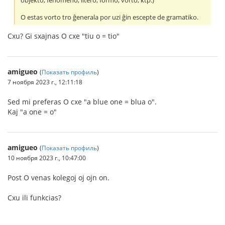
objekto, fenomeno, litero, formo, vorto, ktp.)
O estas vorto tro ĝenerala por uzi ĝin escepte de gramatiko.
Cxu? Gi sxajnas O cxe "tiu o = tio"
amigueo
(
Показать профиль
)
7 ноября 2023 г., 12:11:18
Sed mi preferas O cxe "a blue one = blua o".
Kaj "a one = o"
amigueo
(
Показать профиль
)
10 ноября 2023 г., 10:47:00
Post O venas kolegoj oj ojn on.
Cxu ili funkcias?