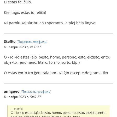
Li estas feliĉulo.
Kiel tago, estas iu feliĉa!
Ni parolu kaj skribu en Esperanto, la plej bela lingvo!
StefKo
(
Показать профиль
)
6 ноября 2023 г., 8:30:37
O - io kio estas (aĵo, besto, homo, persono, esto, ekzisto, ento,
objekto, fenomeno, litero, formo, vorto, ktp.)
O estas vorto tro ĝenerala por uzi ĝin escepte de gramatiko.
amigueo
(
Показать профиль
)
6 ноября 2023 г., 9:47:27
StefKo:
O - io kio estas (aĵo, besto, homo, persono, esto, ekzisto, ento,