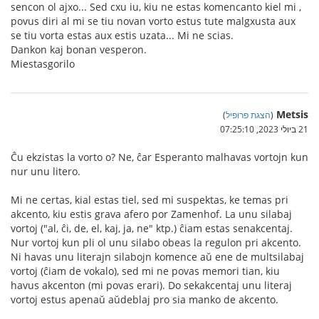
sencon ol ajxo... Sed cxu iu, kiu ne estas komencanto kiel mi ,
povus diri al mi se tiu novan vorto estus tute malgxusta aux
se tiu vorta estas aux estis uzata... Mi ne scias.
Dankon kaj bonan vesperon.
Miestasgorilo
Metsis
(
הצגת פרופיל
)
21 ביולי 2023, 07:25:10
Ĉu ekzistas la vorto o? Ne, ĉar Esperanto malhavas vortojn kun
nur unu litero.
Mi ne certas, kial estas tiel, sed mi suspektas, ke temas pri
akcento, kiu estis grava afero por Zamenhof. La unu silabaj
vortoj ("al, ĉi, de, el, kaj, ja, ne" ktp.) ĉiam estas senakcentaj.
Nur vortoj kun pli ol unu silabo obeas la regulon pri akcento.
Ni havas unu literajn silabojn komence aŭ ene de multsilabaj
vortoj (ĉiam de vokalo), sed mi ne povas memori tian, kiu
havus akcenton (mi povas erari). Do sekakcentaj unu literaj
vortoj estus apenaŭ aŭdeblaj pro sia manko de akcento.