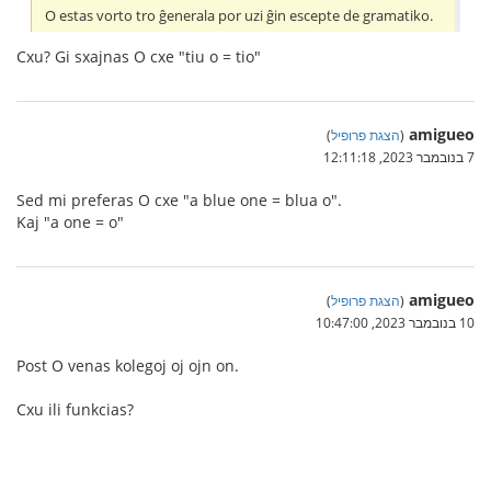
O estas vorto tro ĝenerala por uzi ĝin escepte de gramatiko.
Cxu? Gi sxajnas O cxe "tiu o = tio"
amigueo
(
הצגת פרופיל
)
7 בנובמבר 2023, 12:11:18
Sed mi preferas O cxe "a blue one = blua o".
Kaj "a one = o"
amigueo
(
הצגת פרופיל
)
10 בנובמבר 2023, 10:47:00
Post O venas kolegoj oj ojn on.
Cxu ili funkcias?