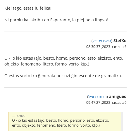
Kiel tago, estas iu feliĉa!
Ni parolu kaj skribu en Esperanto, la plej bela lingvo!
StefKo
(
הצגת פרופיל
)
6 בנובמבר 2023, 08:30:37
O - io kio estas (aĵo, besto, homo, persono, esto, ekzisto, ento,
objekto, fenomeno, litero, formo, vorto, ktp.)
O estas vorto tro ĝenerala por uzi ĝin escepte de gramatiko.
amigueo
(
הצגת פרופיל
)
6 בנובמבר 2023, 09:47:27
StefKo:
O - io kio estas (aĵo, besto, homo, persono, esto, ekzisto,
ento, objekto, fenomeno, litero, formo, vorto, ktp.)