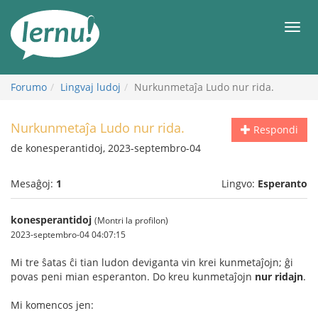
Al
la
Men
enhavo
Forumo
Lingvaj ludoj
Nurkunmetaĵa Ludo nur rida.
Nurkunmetaĵa Ludo nur rida.
Respondi
de konesperantidoj, 2023-septembro-04
Mesaĝoj:
1
Lingvo:
Esperanto
konesperantidoj
(Montri la profilon)
2023-septembro-04 04:07:15
Mi tre ŝatas ĉi tian ludon deviganta vin krei kunmetaĵojn; ĝi
povas peni mian esperanton. Do kreu kunmetaĵojn
nur ridajn
.
Mi komencos jen: