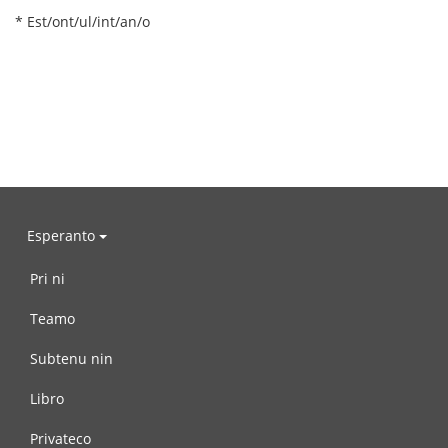
* Est/ont/ul/int/an/o
Esperanto
Pri ni
Teamo
Subtenu nin
Libro
Privateco