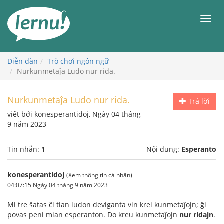
Đi
đến
Men
phần
nội
dung
Diễn đàn
Trò chơi ngôn ngữ
Nurkunmetaĵa Ludo nur rida.
Nurkunmetaĵa Ludo nur rida.
Trả lời
viết bởi konesperantidoj, Ngày 04 tháng
9 năm 2023
Tin nhắn:
1
Nội dung:
Esperanto
konesperantidoj
(Xem thông tin cá nhân)
04:07:15 Ngày 04 tháng 9 năm 2023
Mi tre ŝatas ĉi tian ludon deviganta vin krei kunmetaĵojn; ĝi
povas peni mian esperanton. Do kreu kunmetaĵojn
nur ridajn
.