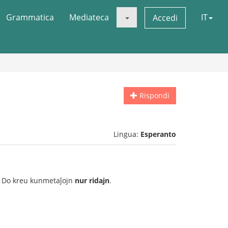
Grammatica
Mediateca
IT
Accedi
Rispondi
Lingua:
Esperanto
n. Do kreu kunmetaĵojn
nur ridajn
.