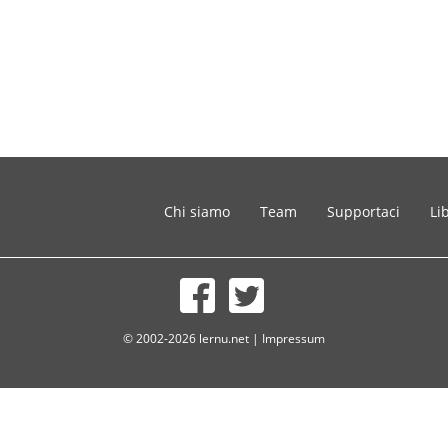
Chi siamo
Team
Supportaci
Li
© 2002-2026 lernu.net |
Impressum