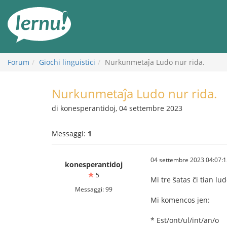
Vai
all’indice
Forum
Giochi linguistici
Nurkunmetaĵa Ludo nur rida.
Nurkunmetaĵa Ludo nur rida.
di konesperantidoj, 04 settembre 2023
Messaggi:
1
04 settembre 2023 04:07:1
konesperantidoj
5
Mi tre ŝatas ĉi tian l
Messaggi: 99
Mi komencos jen:
* Est/ont/ul/int/an/o