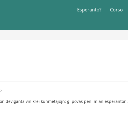
Esperanto?
Corso
5
udon deviganta vin krei kunmetaĵojn; ĝi povas peni mian esperanto