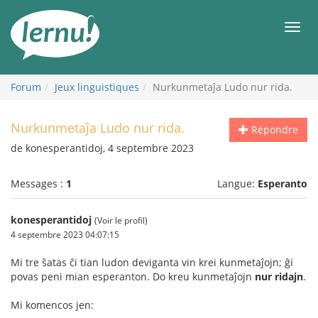
Aller
au
Men
contenu
Forum
Jeux linguistiques
Nurkunmetaĵa Ludo nur rida.
Nurkunmetaĵa Ludo nur rida.
Répondre
de konesperantidoj, 4 septembre 2023
Messages :
1
Langue:
Esperanto
konesperantidoj
(Voir le profil)
4 septembre 2023 04:07:15
Mi tre ŝatas ĉi tian ludon deviganta vin krei kunmetaĵojn; ĝi
povas peni mian esperanton. Do kreu kunmetaĵojn
nur ridajn
.
Mi komencos jen: