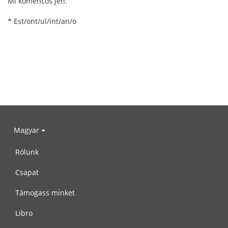
Mi komencos jen:
* Est/ont/ul/int/an/o
Magyar
Rólunk
Csapat
Támogass minket
Libro