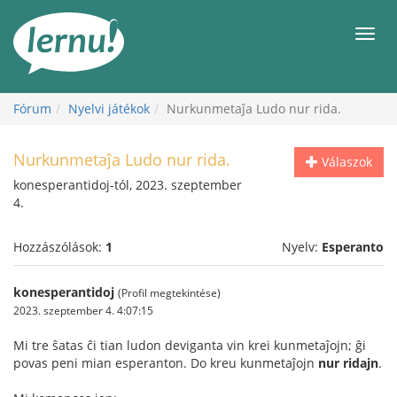
Tartalom
Men
Fórum
Nyelvi játékok
Nurkunmetaĵa Ludo nur rida.
Nurkunmetaĵa Ludo nur rida.
Válaszok
konesperantidoj-tól, 2023. szeptember
4.
Hozzászólások:
1
Nyelv:
Esperanto
konesperantidoj
(Profil megtekintése)
2023. szeptember 4. 4:07:15
Mi tre ŝatas ĉi tian ludon deviganta vin krei kunmetaĵojn; ĝi
povas peni mian esperanton. Do kreu kunmetaĵojn
nur ridajn
.