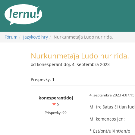
Späť
na
obsah
Fórum
Jazykové hry
Nurkunmetaĵa Ludo nur rida.
Nurkunmetaĵa Ludo nur rida.
od konesperantidoj, 4. septembra 2023
Príspevky:
1
4. septembra 2023 4:07:15
konesperantidoj
5
Mi tre ŝatas ĉi tian l
Príspevky: 99
Mi komencos jen:
* Est/ont/ul/int/an/o