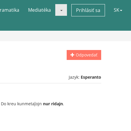
ramatika
Mediatéka
SK
Prihlásiť sa
Odpovedať
Jazyk:
Esperanto
n. Do kreu kunmetaĵojn
nur ridajn
.