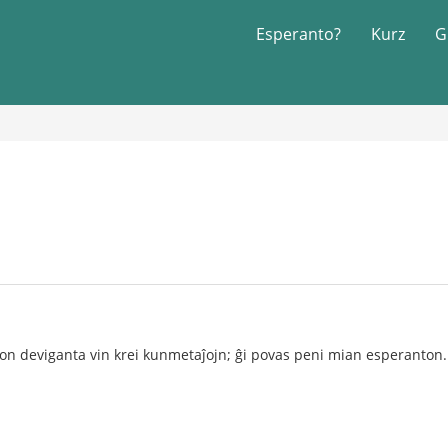
Esperanto?
Kurz
G
udon deviganta vin krei kunmetaĵojn; ĝi povas peni mian esperanto