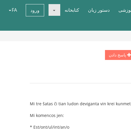
موزشی
دستور زبان
کتابخانه
FA
ورود
پاسخ دادن
Mi tre ŝatas ĉi tian ludon deviganta vin krei kunm
Mi komencos jen:
* Est/ont/ul/int/an/o