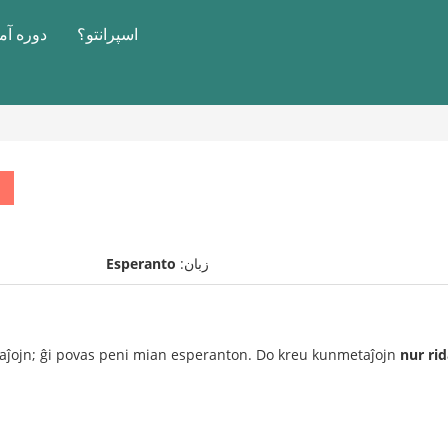
اسپرانتو؟
دوره آ
زبان:
Esperanto
etaĵojn; ĝi povas peni mian esperanton. Do kreu kunmetaĵojn
nur rid