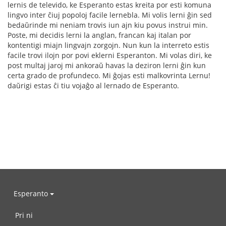
lernis de televido, ke Esperanto estas kreita por esti komuna
lingvo inter ĉiuj popoloj facile lernebla. Mi volis lerni ĝin sed
bedaŭrinde mi neniam trovis iun ajn kiu povus instrui min.
Poste, mi decidis lerni la anglan, francan kaj italan por
kontentigi miajn lingvajn zorgojn. Nun kun la interreto estis
facile trovi ilojn por povi eklerni Esperanton. Mi volas diri, ke
post multaj jaroj mi ankoraŭ havas la deziron lerni ĝin kun
certa grado de profundeco. Mi ĝojas esti malkovrinta Lernu!
daŭrigi estas ĉi tiu vojaĝo al lernado de Esperanto.
Esperanto
Pri ni