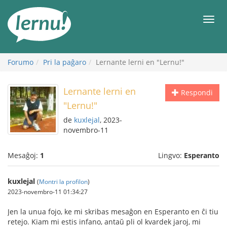
Al
la
Men
enhavo
Forumo
Pri la paĝaro
Lernante lerni en "Lernu!"
Lernante lerni en
Respondi
"Lernu!"
de
kuxlejal
, 2023-
novembro-11
Mesaĝoj:
1
Lingvo:
Esperanto
kuxlejal
(
Montri la profilon
)
2023-novembro-11 01:34:27
Jen la unua fojo, ke mi skribas mesaĝon en Esperanto en ĉi tiu
retejo. Kiam mi estis infano, antaŭ pli ol kvardek jaroj, mi