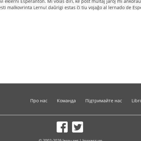
povi eklerni Esperanton. Mi volas diri, ke post multaj jaroj mi ankor
sti malkovrinta Lernu! daŭrigi estas ĉi tiu vojaĝo al lernado de Esp
Про нас
Команда
Підтримайте нас
Libr
© 2002-2026 lernu.net |
Impressum