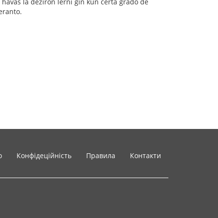
aŭ havas la deziron lerni ĝin kun certa grado de
eranto.
o
Конфідеційність
Правила
Контакти