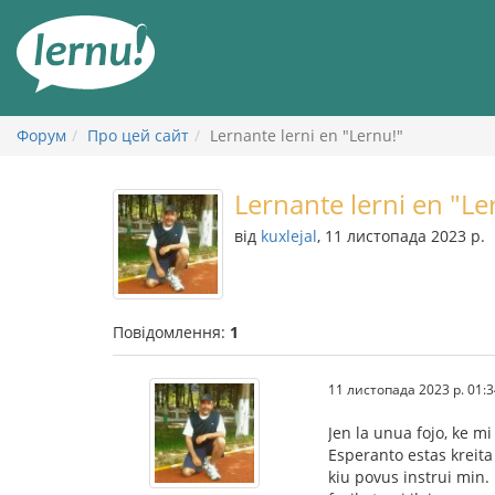
До
змісту
Форум
Про цей сайт
Lernante lerni en "Lernu!"
Lernante lerni en "Le
від
kuxlejal
, 11 листопада 2023 р.
Повідомлення:
1
11 листопада 2023 р. 01:3
Jen la unua fojo, ke mi
Esperanto estas kreita
kiu povus instrui min. 