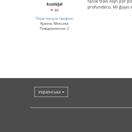
facile trovi ilojn por 
kuxlejal
profundeco. Mi ĝojas e
40
Переглянути профіль
Країна: Мексика
Повідомлення: 2
Українська