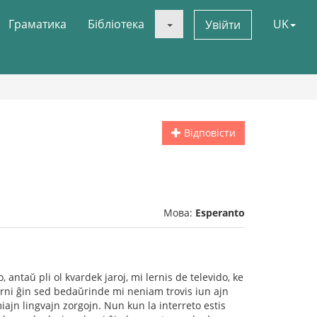
Граматика
Бібліотека
UK
Увійти
Відповісти
Мова:
Esperanto
 antaŭ pli ol kvardek jaroj, mi lernis de televido, ke
 lerni ĝin sed bedaŭrinde mi neniam trovis iun ajn
miajn lingvajn zorgojn. Nun kun la interreto estis