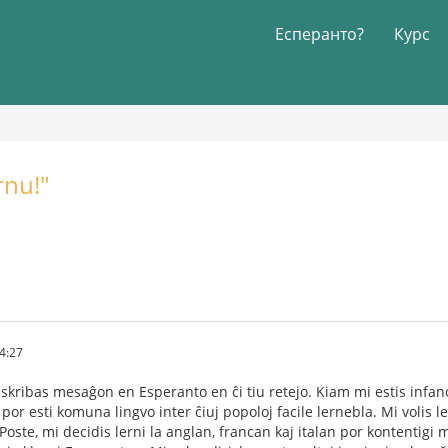
Есперанто?
Курс
rnu!"
4:27
 skribas mesaĝon en Esperanto en ĉi tiu retejo. Kiam mi estis infano,
 por esti komuna lingvo inter ĉiuj popoloj facile lernebla. Mi volis
Poste, mi decidis lerni la anglan, francan kaj italan por kontentigi 