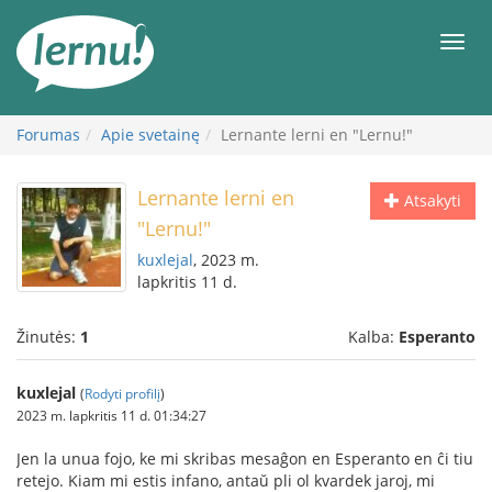
Į
turinį
Meni
Forumas
Apie svetainę
Lernante lerni en "Lernu!"
Lernante lerni en
Atsakyti
"Lernu!"
kuxlejal
, 2023 m.
lapkritis 11 d.
Žinutės:
1
Kalba:
Esperanto
kuxlejal
(
Rodyti profilį
)
2023 m. lapkritis 11 d. 01:34:27
Jen la unua fojo, ke mi skribas mesaĝon en Esperanto en ĉi tiu
retejo. Kiam mi estis infano, antaŭ pli ol kvardek jaroj, mi