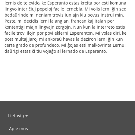
lernis de televido, ke Esperanto estas kreita por esti komuna
lingvo inter ĉiuj popoloj facile lernebla. Mi volis lerni ĝin sed
bedaŭrinde mi neniam trovis iun ajn kiu povus instrui min.
Poste, mi decidis lerni la anglan, francan kaj italan por
kontentigi miajn lingvajn zorgojn. Nun kun la interreto estis
facile trovi ilojn por povi eklerni Esperanton. Mi volas diri, ke
post multaj jaroj mi ankoraŭ havas la deziron lerni ĝin kun
certa grado de profundeco. Mi ĝojas esti malkovrinta Lernu!
daŭrigi estas ĉi tiu vojaĝo al lernado de Esperanto.
Lietuvių
Apie mus