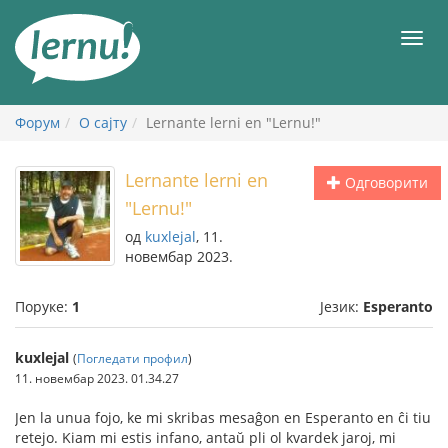
У
садржају
Мен
Форум
О сајту
Lernante lerni en "Lernu!"
Lernante lerni en
Одговорити
"Lernu!"
од
kuxlejal
, 11.
новембар 2023.
Поруке:
1
Језик:
Esperanto
kuxlejal
(
Погледати профил
)
11. новембар 2023. 01.34.27
Jen la unua fojo, ke mi skribas mesaĝon en Esperanto en ĉi tiu
retejo. Kiam mi estis infano, antaŭ pli ol kvardek jaroj, mi