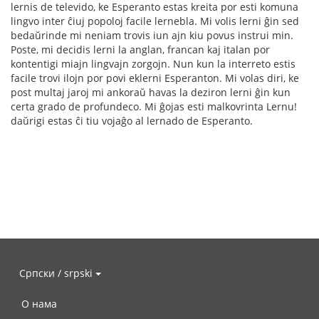
lernis de televido, ke Esperanto estas kreita por esti komuna
lingvo inter ĉiuj popoloj facile lernebla. Mi volis lerni ĝin sed
bedaŭrinde mi neniam trovis iun ajn kiu povus instrui min.
Poste, mi decidis lerni la anglan, francan kaj italan por
kontentigi miajn lingvajn zorgojn. Nun kun la interreto estis
facile trovi ilojn por povi eklerni Esperanton. Mi volas diri, ke
post multaj jaroj mi ankoraŭ havas la deziron lerni ĝin kun
certa grado de profundeco. Mi ĝojas esti malkovrinta Lernu!
daŭrigi estas ĉi tiu vojaĝo al lernado de Esperanto.
Српски / srpski
О нама