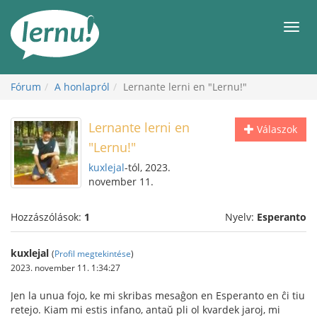
Tartalom
Men
Fórum
A honlapról
Lernante lerni en "Lernu!"
Lernante lerni en
Válaszok
"Lernu!"
kuxlejal
-tól, 2023.
november 11.
Hozzászólások:
1
Nyelv:
Esperanto
kuxlejal
(
Profil megtekintése
)
2023. november 11. 1:34:27
Jen la unua fojo, ke mi skribas mesaĝon en Esperanto en ĉi tiu
retejo. Kiam mi estis infano, antaŭ pli ol kvardek jaroj, mi