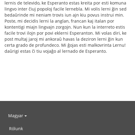
lernis de televido, ke Esperanto estas kreita por esti komuna
lingvo inter ĉiuj popoloj facile lernebla. Mi volis lerni ĝin sed
bedaŭrinde mi neniam trovis iun ajn kiu povus instrui min.
Poste, mi decidis lerni la anglan, francan kaj italan por
kontentigi miajn lingvajn zorgojn. Nun kun la interreto estis
facile trovi ilojn por povi eklerni Esperanton. Mi volas diri, ke
post multaj jaroj mi ankoraŭ havas la deziron lerni ĝin kun
certa grado de profundeco. Mi ĝojas esti malkovrinta Lernu!
daŭrigi estas ĉi tiu vojaĝo al lernado de Esperanto.
Magyar
Rólunk