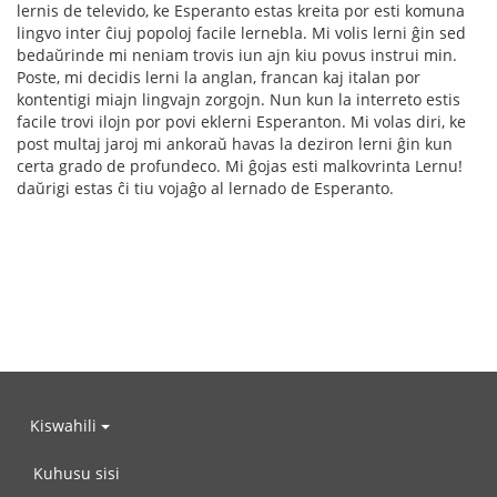
lernis de televido, ke Esperanto estas kreita por esti komuna
lingvo inter ĉiuj popoloj facile lernebla. Mi volis lerni ĝin sed
bedaŭrinde mi neniam trovis iun ajn kiu povus instrui min.
Poste, mi decidis lerni la anglan, francan kaj italan por
kontentigi miajn lingvajn zorgojn. Nun kun la interreto estis
facile trovi ilojn por povi eklerni Esperanton. Mi volas diri, ke
post multaj jaroj mi ankoraŭ havas la deziron lerni ĝin kun
certa grado de profundeco. Mi ĝojas esti malkovrinta Lernu!
daŭrigi estas ĉi tiu vojaĝo al lernado de Esperanto.
Kiswahili
Kuhusu sisi