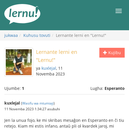
Kwa
maudhui
orod
jukwaa
Kuhusu tovuti
Lernante lerni en "Lernu!"
Lernante lerni en
Kujibu
"Lernu!"
ya
kuxlejal
, 11
Novemba 2023
Ujumbe:
1
Lugha:
Esperanto
kuxlejal
(
Wasifu wa mtumiaji
)
11 Novemba 2023 1:34:27 asubuhi
Jen la unua fojo, ke mi skribas mesaĝon en Esperanto en ĉi tiu
retejo. Kiam mi estis infano, antaŭ pli ol kvardek jaroj, mi