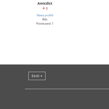
Amicdict
0
Näita profiili
Riik:
Postitused: 1
Eesti