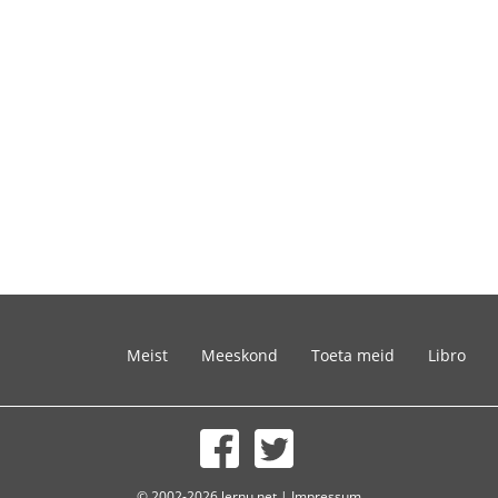
Meist
Meeskond
Toeta meid
Libro
© 2002-2026 lernu.net |
Impressum