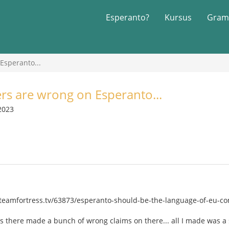
Esperanto?
Kursus
Gram
Esperanto...
ers are wrong on Esperanto...
2023
eamfortress.tv/63873/esperanto-should-be-the-language-of-eu-com
s there made a bunch of wrong claims on there... all I made was a