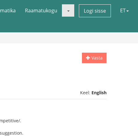
matika
Raamatukogu
ET
Logi sisse
Vasta
Keel:
English
petitive/.
 suggestion.