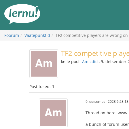
Sisu
juurde
Foorum
Vaatepunktid
TF2 competitive players are wrong on 
TF2 competitive play
kelle poolt
Amicdict
, 9. detsember 
Postitused:
1
9. detsember 2023 6:28.18
Thread on here: www.t
a bunch of forum user