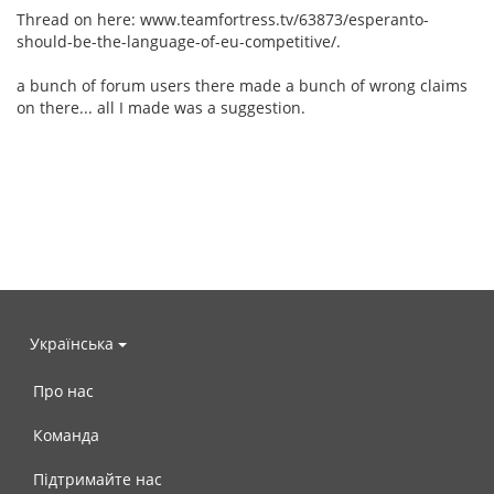
Thread on here: www.teamfortress.tv/63873/esperanto-
should-be-the-language-of-eu-competitive/.
a bunch of forum users there made a bunch of wrong claims
on there... all I made was a suggestion.
Українська
Про нас
Команда
Підтримайте нас