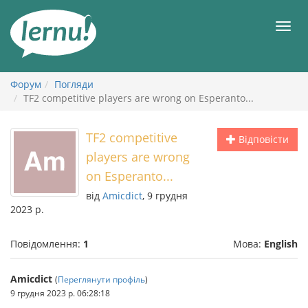
До
змісту
Мен
Форум
Погляди
TF2 competitive players are wrong on Esperanto...
TF2 competitive
Відповісти
players are wrong
on Esperanto...
від
Amicdict
, 9 грудня
2023 р.
Повідомлення:
1
Мова:
English
Amicdict
(
Переглянути профіль
)
9 грудня 2023 р. 06:28:18