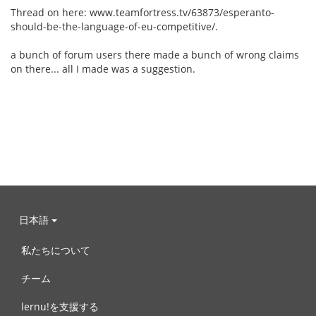
Thread on here: www.teamfortress.tv/63873/esperanto-
should-be-the-language-of-eu-competitive/.
a bunch of forum users there made a bunch of wrong claims
on there... all I made was a suggestion.
日本語
私たちについて
チーム
lernu!を支援する