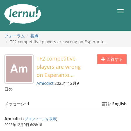
目
次
メ
へ
ニ
ュ
ー
フォーラム
視点
TF2 competitive players are wrong on Esperanto...
TF2 competitive
回答する
players are wrong
on Esperanto...
Amicdict
,2023年12月9
日の
メッセージ:
1
言語:
English
Amicdict
(
プロフィールを表示
)
2023年12月9日 6:28:18