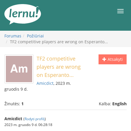
Į
turinį
Meni
Forumas
Požiūriai
TF2 competitive players are wrong on Esperanto...
TF2 competitive
Atsakyti
players are wrong
on Esperanto...
Amicdict
, 2023 m.
gruodis 9 d.
Žinutės:
1
Kalba:
English
Amicdict
(
Rodyti profilį
)
2023 m. gruodis 9 d. 06:28:18