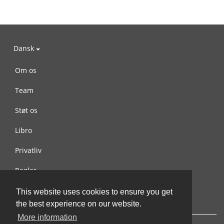
Dansk
Om os
Team
Støt os
Libro
Privatliv
Regler
Kontakt os
This website uses cookies to ensure you get
the best experience on our website.
More information