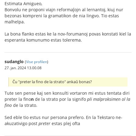
Estimata Amigueo,
Bonvolu ne proponi viajn reformaĵojn al lernantoj, kiuj nur
bezonas kompreni la gramatikon de nia lingvo. Tio estas
malhelpa.
La bona flanko estas ke la nov-forumanoj povas konstati kiel la
esperanta komunumo estas tolerema.
sudanglo
(
Vise profilen
)
27. jan. 2024 13.00.08
Ĉu "preter la fino de la strato" ankaŭ bonas?
Tute sen pense kaj sen konsulti vortaron mi estus tentata diri
preter la fino
n
de la strato por la signifo
pli malproksimen ol la
fino
de la strato.
Sed eble tio estus nur persona prefero. En la Tekstaro ne-
akuzativigo post
preter
estas plej ofta