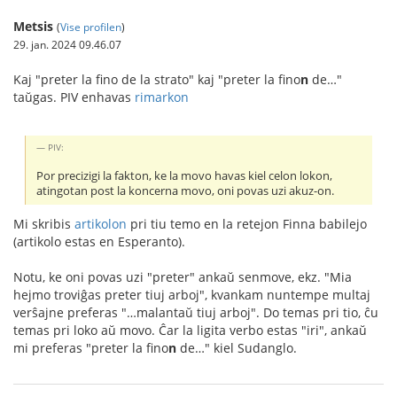
Metsis
(
Vise profilen
)
29. jan. 2024 09.46.07
Kaj "preter la fino de la strato" kaj "preter la fino
n
de…"
taŭgas. PIV enhavas
rimarkon
PIV:
Por precizigi la fakton, ke la movo havas kiel celon lokon,
atingotan post la koncerna movo, oni povas uzi akuz-on.
Mi skribis
artikolon
pri tiu temo en la retejon Finna babilejo
(artikolo estas en Esperanto).
Notu, ke oni povas uzi "preter" ankaŭ senmove, ekz. "Mia
hejmo troviĝas preter tiuj arboj", kvankam nuntempe multaj
verŝajne preferas "…malantaŭ tiuj arboj". Do temas pri tio, ĉu
temas pri loko aŭ movo. Ĉar la ligita verbo estas "iri", ankaŭ
mi preferas "preter la fino
n
de…" kiel Sudanglo.