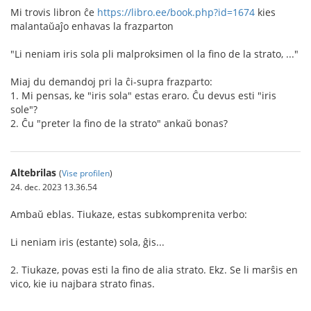
Mi trovis libron ĉe
https://libro.ee/book.php?id=1674
kies
malantaŭaĵo enhavas la frazparton
"Li neniam iris sola pli malproksimen ol la fino de la strato, ..."
Miaj du demandoj pri la ĉi-supra frazparto:
1. Mi pensas, ke "iris sola" estas eraro. Ĉu devus esti "iris
sole"?
2. Ĉu "preter la fino de la strato" ankaŭ bonas?
Altebrilas
(
Vise profilen
)
24. dec. 2023 13.36.54
Ambaŭ eblas. Tiukaze, estas subkomprenita verbo:
Li neniam iris (estante) sola, ĝis...
2. Tiukaze, povas esti la fino de alia strato. Ekz. Se li marŝis en
vico, kie iu najbara strato finas.