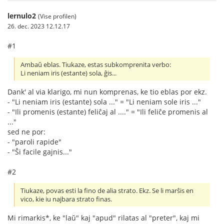
lernulo2
(Vise profilen)
26. dec. 2023 12.12.17
#1
Ambaŭ eblas. Tiukaze, estas subkomprenita verbo:
Li neniam iris (estante) sola, ĝis...
Dank' al via klarigo, mi nun komprenas, ke tio eblas por ekz.
- "Li neniam iris (estante) sola ..." = "Li neniam sole iris ..."
- "Ili promenis (estante) feliĉaj al ...." = "Ili feliĉe promenis al
..."
sed ne por:
- "paroli rapide"
- "Ŝi facile gajnis..."
#2
Tiukaze, povas esti la fino de alia strato. Ekz. Se li marŝis en
vico, kie iu najbara strato finas.
Mi rimarkis*, ke "laŭ" kaj "apud" rilatas al "preter", kaj mi