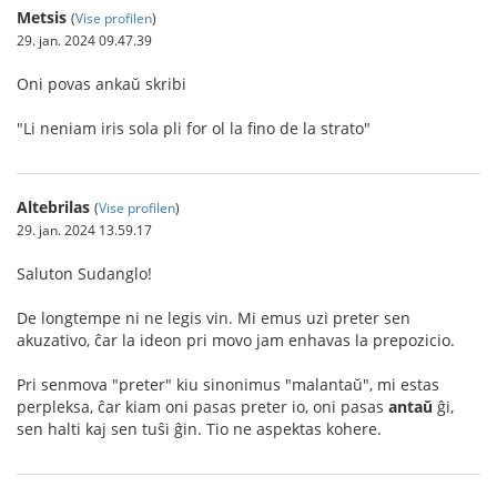
Metsis
(
Vise profilen
)
29. jan. 2024 09.47.39
Oni povas ankaŭ skribi
"Li neniam iris sola pli for ol la fino de la strato"
Altebrilas
(
Vise profilen
)
29. jan. 2024 13.59.17
Saluton Sudanglo!
De longtempe ni ne legis vin. Mi emus uzi preter sen
akuzativo, ĉar la ideon pri movo jam enhavas la prepozicio.
Pri senmova "preter" kiu sinonimus "malantaŭ", mi estas
perpleksa, ĉar kiam oni pasas preter io, oni pasas
antaŭ
ĝi,
sen halti kaj sen tuŝi ĝin. Tio ne aspektas kohere.