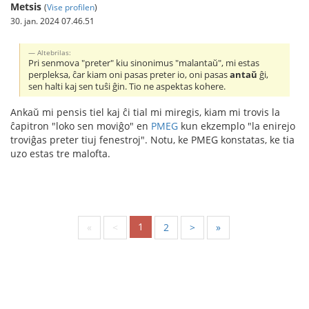
Metsis
(
Vise profilen
)
30. jan. 2024 07.46.51
Altebrilas:
Pri senmova "preter" kiu sinonimus "malantaŭ", mi estas
perpleksa, ĉar kiam oni pasas preter io, oni pasas
antaŭ
ĝi,
sen halti kaj sen tuŝi ĝin. Tio ne aspektas kohere.
Ankaŭ mi pensis tiel kaj ĉi tial mi miregis, kiam mi trovis la
ĉapitron "loko sen moviĝo" en
PMEG
kun ekzemplo "la enirejo
troviĝas preter tiuj fenestroj". Notu, ke PMEG konstatas, ke tia
uzo estas tre malofta.
1
«
<
2
>
»