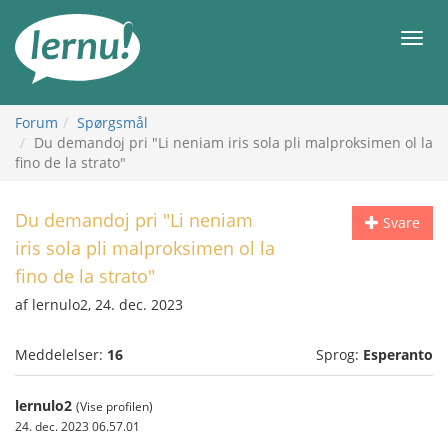
Til
indholdet
Men
Forum
Spørgsmål
Du demandoj pri "Li neniam iris sola pli malproksimen ol la
fino de la strato"
Du demandoj pri "Li neniam
Svare
iris sola pli malproksimen ol la
fino de la strato"
af lernulo2, 24. dec. 2023
Meddelelser:
16
Sprog:
Esperanto
lernulo2
(Vise profilen)
24. dec. 2023 06.57.01