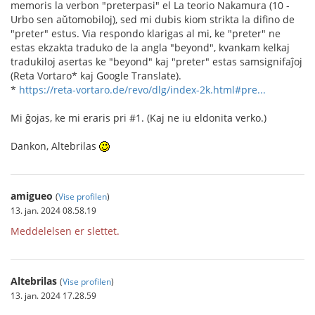
memoris la verbon "preterpasi" el La teorio Nakamura (10 -
Urbo sen aŭtomobiloj), sed mi dubis kiom strikta la difino de
"preter" estus. Via respondo klarigas al mi, ke "preter" ne
estas ekzakta traduko de la angla "beyond", kvankam kelkaj
tradukiloj asertas ke "beyond" kaj "preter" estas samsignifaĵoj
(Reta Vortaro* kaj Google Translate).
*
https://reta-vortaro.de/revo/dlg/index-2k.html#pre...
Mi ĝojas, ke mi eraris pri #1. (Kaj ne iu eldonita verko.)
Dankon, Altebrilas
amigueo
(
Vise profilen
)
13. jan. 2024 08.58.19
Meddelelsen er slettet.
Altebrilas
(
Vise profilen
)
13. jan. 2024 17.28.59