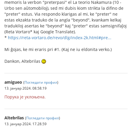
memoris la verbon "preterpasi" el La teorio Nakamura (10 -
Urbo sen aŭtomobiloj), sed mi dubis kiom strikta la difino de
"preter" estus. Via respondo klarigas al mi, ke "preter" ne
estas ekzakta traduko de la angla "beyond", kvankam kelkaj
tradukiloj asertas ke "beyond" kaj "preter" estas samsignifaĵoj
(Reta Vortaro* kaj Google Translate).
*
https://reta-vortaro.de/revo/dlg/index-2k.html#pre...
Mi ĝojas, ke mi eraris pri #1. (Kaj ne iu eldonita verko.)
Dankon, Altebrilas
amigueo
(
Погледати профил
)
13. јануар 2024. 08.58.19
Порука је уклоњена.
Altebrilas
(
Погледати профил
)
13. јануар 2024. 17.28.59