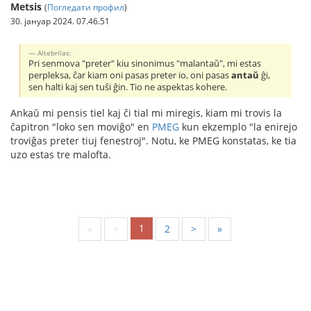
Metsis
(
Погледати профил
)
30. јануар 2024. 07.46.51
Altebrilas:
Pri senmova "preter" kiu sinonimus "malantaŭ", mi estas
perpleksa, ĉar kiam oni pasas preter io, oni pasas
antaŭ
ĝi,
sen halti kaj sen tuŝi ĝin. Tio ne aspektas kohere.
Ankaŭ mi pensis tiel kaj ĉi tial mi miregis, kiam mi trovis la
ĉapitron "loko sen moviĝo" en
PMEG
kun ekzemplo "la enirejo
troviĝas preter tiuj fenestroj". Notu, ke PMEG konstatas, ke tia
uzo estas tre malofta.
1
«
<
2
>
»