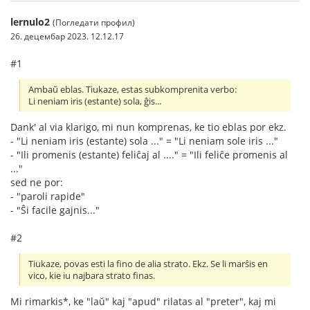
lernulo2
(Погледати профил)
26. децембар 2023. 12.12.17
#1
Ambaŭ eblas. Tiukaze, estas subkomprenita verbo:
Li neniam iris (estante) sola, ĝis...
Dank' al via klarigo, mi nun komprenas, ke tio eblas por ekz.
- "Li neniam iris (estante) sola ..." = "Li neniam sole iris ..."
- "Ili promenis (estante) feliĉaj al ...." = "Ili feliĉe promenis al
..."
sed ne por:
- "paroli rapide"
- "Ŝi facile gajnis..."
#2
Tiukaze, povas esti la fino de alia strato. Ekz. Se li marŝis en
vico, kie iu najbara strato finas.
Mi rimarkis*, ke "laŭ" kaj "apud" rilatas al "preter", kaj mi