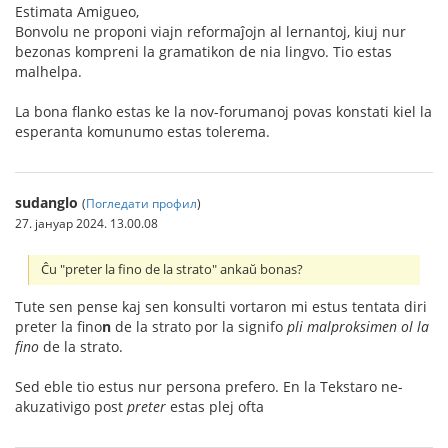
Estimata Amigueo,
Bonvolu ne proponi viajn reformaĵojn al lernantoj, kiuj nur
bezonas kompreni la gramatikon de nia lingvo. Tio estas
malhelpa.
La bona flanko estas ke la nov-forumanoj povas konstati kiel la
esperanta komunumo estas tolerema.
sudanglo
(
Погледати профил
)
27. јануар 2024. 13.00.08
Ĉu "preter la fino de la strato" ankaŭ bonas?
Tute sen pense kaj sen konsulti vortaron mi estus tentata diri
preter la fino
n
de la strato por la signifo
pli malproksimen ol la
fino
de la strato.
Sed eble tio estus nur persona prefero. En la Tekstaro ne-
akuzativigo post
preter
estas plej ofta