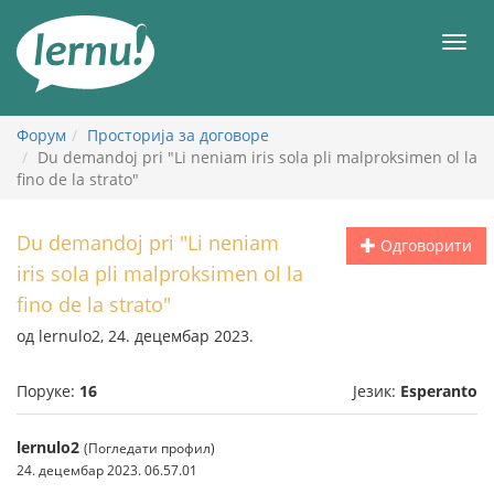
У
садржају
Мен
Форум
Просторија за договоре
Du demandoj pri "Li neniam iris sola pli malproksimen ol la
fino de la strato"
Du demandoj pri "Li neniam
Одговорити
iris sola pli malproksimen ol la
fino de la strato"
од lernulo2, 24. децембар 2023.
Поруке:
16
Језик:
Esperanto
lernulo2
(Погледати профил)
24. децембар 2023. 06.57.01