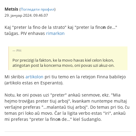
Metsis
(
Погледати профил
)
29. јануар 2024. 09.46.07
Kaj "preter la fino de la strato" kaj "preter la fino
n
de…"
taŭgas. PIV enhavas
rimarkon
PIV:
Por precizigi la fakton, ke la movo havas kiel celon lokon,
atingotan post la koncerna movo, oni povas uzi akuz-on.
Mi skribis
artikolon
pri tiu temo en la retejon Finna babilejo
(artikolo estas en Esperanto).
Notu, ke oni povas uzi "preter" ankaŭ senmove, ekz. "Mia
hejmo troviĝas preter tiuj arboj", kvankam nuntempe multaj
verŝajne preferas "…malantaŭ tiuj arboj". Do temas pri tio, ĉu
temas pri loko aŭ movo. Ĉar la ligita verbo estas "iri", ankaŭ
mi preferas "preter la fino
n
de…" kiel Sudanglo.