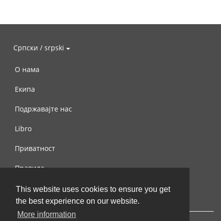
Српски / srpski
О нама
Екипа
Подржавајте нас
Libro
Приватност
Правила
Контактирајте нас
This website uses cookies to ensure you get
the best experience on our website.
More information