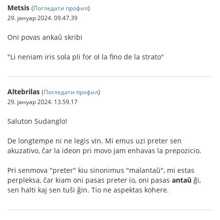
Metsis
(
Погледати профил
)
29. јануар 2024. 09.47.39
Oni povas ankaŭ skribi
"Li neniam iris sola pli for ol la fino de la strato"
Altebrilas
(
Погледати профил
)
29. јануар 2024. 13.59.17
Saluton Sudanglo!
De longtempe ni ne legis vin. Mi emus uzi preter sen
akuzativo, ĉar la ideon pri movo jam enhavas la prepozicio.
Pri senmova "preter" kiu sinonimus "malantaŭ", mi estas
perpleksa, ĉar kiam oni pasas preter io, oni pasas
antaŭ
ĝi,
sen halti kaj sen tuŝi ĝin. Tio ne aspektas kohere.