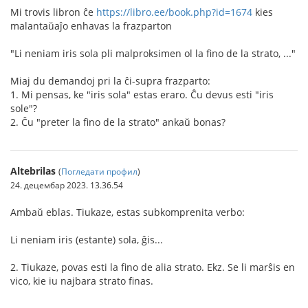
Mi trovis libron ĉe
https://libro.ee/book.php?id=1674
kies
malantaŭaĵo enhavas la frazparton
"Li neniam iris sola pli malproksimen ol la fino de la strato, ..."
Miaj du demandoj pri la ĉi-supra frazparto:
1. Mi pensas, ke "iris sola" estas eraro. Ĉu devus esti "iris
sole"?
2. Ĉu "preter la fino de la strato" ankaŭ bonas?
Altebrilas
(
Погледати профил
)
24. децембар 2023. 13.36.54
Ambaŭ eblas. Tiukaze, estas subkomprenita verbo:
Li neniam iris (estante) sola, ĝis...
2. Tiukaze, povas esti la fino de alia strato. Ekz. Se li marŝis en
vico, kie iu najbara strato finas.