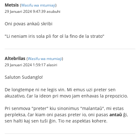
Metsis
(
Wasifu wa mtumiaji
)
29 Januari 2024 9:47:39 asubuhi
Oni povas ankaŭ skribi
"Li neniam iris sola pli for ol la fino de la strato"
Altebrilas
(
Wasifu wa mtumiaji
)
29 Januari 2024 1:59:17 alasiri
Saluton Sudanglo!
De longtempe ni ne legis vin. Mi emus uzi preter sen
akuzativo, ĉar la ideon pri movo jam enhavas la prepozicio.
Pri senmova "preter" kiu sinonimus "malantaŭ", mi estas
perpleksa, ĉar kiam oni pasas preter io, oni pasas
antaŭ
ĝi,
sen halti kaj sen tuŝi ĝin. Tio ne aspektas kohere.