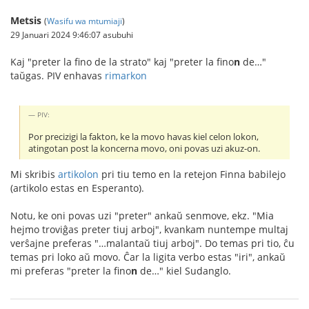
Metsis
(
Wasifu wa mtumiaji
)
29 Januari 2024 9:46:07 asubuhi
Kaj "preter la fino de la strato" kaj "preter la fino
n
de…"
taŭgas. PIV enhavas
rimarkon
PIV:
Por precizigi la fakton, ke la movo havas kiel celon lokon,
atingotan post la koncerna movo, oni povas uzi akuz-on.
Mi skribis
artikolon
pri tiu temo en la retejon Finna babilejo
(artikolo estas en Esperanto).
Notu, ke oni povas uzi "preter" ankaŭ senmove, ekz. "Mia
hejmo troviĝas preter tiuj arboj", kvankam nuntempe multaj
verŝajne preferas "…malantaŭ tiuj arboj". Do temas pri tio, ĉu
temas pri loko aŭ movo. Ĉar la ligita verbo estas "iri", ankaŭ
mi preferas "preter la fino
n
de…" kiel Sudanglo.