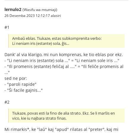
lernulo2
(Wasifu wa mtumiaji)
26 Desemba 2023 12:12:17 alasiri
#1
Ambaŭ eblas. Tiukaze, estas subkomprenita verbo:
Li neniam iris (estante) sola, ĝis...
Dank' al via klarigo, mi nun komprenas, ke tio eblas por ekz.
- "Li neniam iris (estante) sola ..." = "Li neniam sole iris ..."
- "Ili promenis (estante) feliĉaj al ...." = "Ili feliĉe promenis al
..."
sed ne por:
- "paroli rapide"
- "Ŝi facile gajnis..."
#2
Tiukaze, povas esti la fino de alia strato. Ekz. Se li marŝis en
vico, kie iu najbara strato finas.
Mi rimarkis*, ke "laŭ" kaj "apud" rilatas al "preter", kaj mi