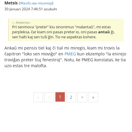
Metsis
(
Wasifu wa mtumiaji
)
30 Januari 2024 7:46:51 asubuhi
Altebrilas:
Pri senmova "preter" kiu sinonimus "malantaŭ", mi estas
perpleksa, ĉar kiam oni pasas preter io, oni pasas
antaŭ
ĝi,
sen halti kaj sen tuŝi ĝin. Tio ne aspektas kohere.
Ankaŭ mi pensis tiel kaj ĉi tial mi miregis, kiam mi trovis la
ĉapitron "loko sen moviĝo" en
PMEG
kun ekzemplo "la enirejo
troviĝas preter tiuj fenestroj". Notu, ke PMEG konstatas, ke tia
uzo estas tre malofta.
1
«
<
2
>
»