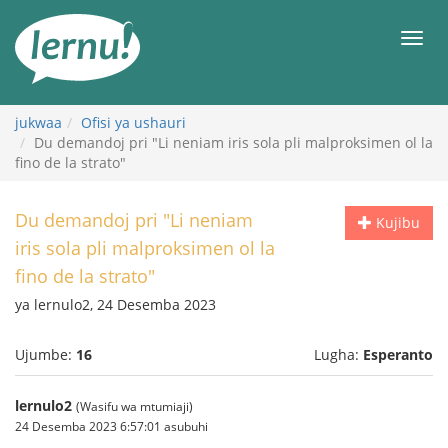
Kwa
maudhui
orod
jukwaa
Ofisi ya ushauri
Du demandoj pri "Li neniam iris sola pli malproksimen ol la
fino de la strato"
Du demandoj pri "Li neniam
Kujibu
iris sola pli malproksimen ol la
fino de la strato"
ya lernulo2, 24 Desemba 2023
Ujumbe:
16
Lugha:
Esperanto
lernulo2
(Wasifu wa mtumiaji)
24 Desemba 2023 6:57:01 asubuhi