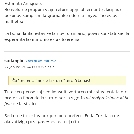
Estimata Amigueo,
Bonvolu ne proponi viajn reformaĵojn al lernantoj, kiuj nur
bezonas kompreni la gramatikon de nia lingvo. Tio estas
malhelpa.
La bona flanko estas ke la nov-forumanoj povas konstati kiel la
esperanta komunumo estas tolerema.
sudanglo
(
Wasifu wa mtumiaji
)
27 Januari 2024 1:00:08 alasiri
Ĉu "preter la fino de la strato" ankaŭ bonas?
Tute sen pense kaj sen konsulti vortaron mi estus tentata diri
preter la fino
n
de la strato por la signifo
pli malproksimen ol la
fino
de la strato.
Sed eble tio estus nur persona prefero. En la Tekstaro ne-
akuzativigo post
preter
estas plej ofta