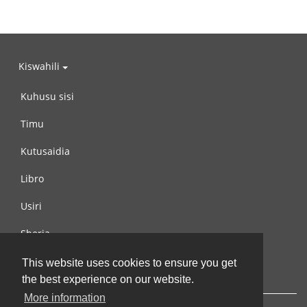
Kiswahili
Kuhusu sisi
Timu
Kutusaidia
Libro
Usiri
Sheria
Wasiliana na si
This website uses cookies to ensure you get
the best experience on our website.
More information