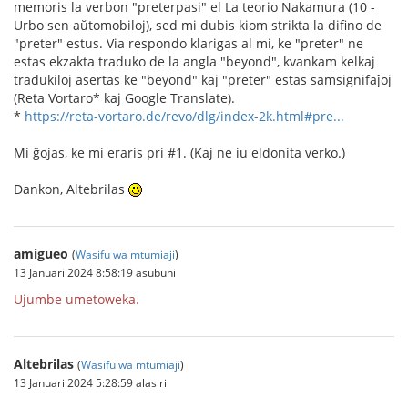
memoris la verbon "preterpasi" el La teorio Nakamura (10 -
Urbo sen aŭtomobiloj), sed mi dubis kiom strikta la difino de
"preter" estus. Via respondo klarigas al mi, ke "preter" ne
estas ekzakta traduko de la angla "beyond", kvankam kelkaj
tradukiloj asertas ke "beyond" kaj "preter" estas samsignifaĵoj
(Reta Vortaro* kaj Google Translate).
*
https://reta-vortaro.de/revo/dlg/index-2k.html#pre...
Mi ĝojas, ke mi eraris pri #1. (Kaj ne iu eldonita verko.)
Dankon, Altebrilas
amigueo
(
Wasifu wa mtumiaji
)
13 Januari 2024 8:58:19 asubuhi
Ujumbe umetoweka.
Altebrilas
(
Wasifu wa mtumiaji
)
13 Januari 2024 5:28:59 alasiri