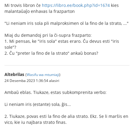
Mi trovis libron ĉe
https://libro.ee/book.php?id=1674
kies
malantaŭaĵo enhavas la frazparton
"Li neniam iris sola pli malproksimen ol la fino de la strato, ..."
Miaj du demandoj pri la ĉi-supra frazparto:
1. Mi pensas, ke "iris sola" estas eraro. Ĉu devus esti "iris
sole"?
2. Ĉu "preter la fino de la strato" ankaŭ bonas?
Altebrilas
(
Wasifu wa mtumiaji
)
24 Desemba 2023 1:36:54 alasiri
Ambaŭ eblas. Tiukaze, estas subkomprenita verbo:
Li neniam iris (estante) sola, ĝis...
2. Tiukaze, povas esti la fino de alia strato. Ekz. Se li marŝis en
vico, kie iu najbara strato finas.