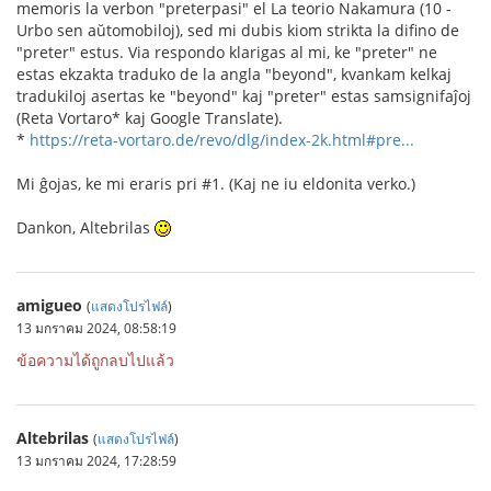
memoris la verbon "preterpasi" el La teorio Nakamura (10 -
Urbo sen aŭtomobiloj), sed mi dubis kiom strikta la difino de
"preter" estus. Via respondo klarigas al mi, ke "preter" ne
estas ekzakta traduko de la angla "beyond", kvankam kelkaj
tradukiloj asertas ke "beyond" kaj "preter" estas samsignifaĵoj
(Reta Vortaro* kaj Google Translate).
*
https://reta-vortaro.de/revo/dlg/index-2k.html#pre...
Mi ĝojas, ke mi eraris pri #1. (Kaj ne iu eldonita verko.)
Dankon, Altebrilas
amigueo
(
แสดงโปรไฟล์
)
13 มกราคม 2024, 08:58:19
ข้อความได้ถูกลบไปแล้ว
Altebrilas
(
แสดงโปรไฟล์
)
13 มกราคม 2024, 17:28:59