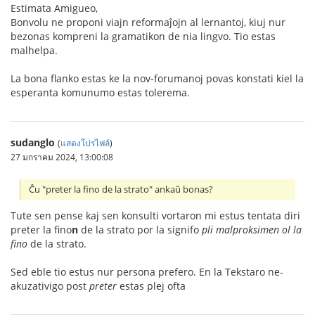
Estimata Amigueo,
Bonvolu ne proponi viajn reformaĵojn al lernantoj, kiuj nur
bezonas kompreni la gramatikon de nia lingvo. Tio estas
malhelpa.
La bona flanko estas ke la nov-forumanoj povas konstati kiel la
esperanta komunumo estas tolerema.
sudanglo
(
แสดงโปรไฟล์
)
27 มกราคม 2024, 13:00:08
Ĉu "preter la fino de la strato" ankaŭ bonas?
Tute sen pense kaj sen konsulti vortaron mi estus tentata diri
preter la fino
n
de la strato por la signifo
pli malproksimen ol la
fino
de la strato.
Sed eble tio estus nur persona prefero. En la Tekstaro ne-
akuzativigo post
preter
estas plej ofta