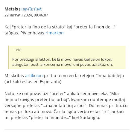
Metsis
(
แสดงโปรไฟล์
)
29 มกราคม 2024, 09:46:07
Kaj "preter la fino de la strato" kaj "preter la fino
n
de…"
taŭgas. PIV enhavas
rimarkon
PIV:
Por precizigi la fakton, ke la movo havas kiel celon lokon,
atingotan post la koncerna movo, oni povas uzi akuz-on.
Mi skribis
artikolon
pri tiu temo en la retejon Finna babilejo
(artikolo estas en Esperanto).
Notu, ke oni povas uzi "preter" ankaŭ senmove, ekz. "Mia
hejmo troviĝas preter tiuj arboj", kvankam nuntempe multaj
verŝajne preferas "…malantaŭ tiuj arboj". Do temas pri tio, ĉu
temas pri loko aŭ movo. Ĉar la ligita verbo estas "iri", ankaŭ
mi preferas "preter la fino
n
de…" kiel Sudanglo.