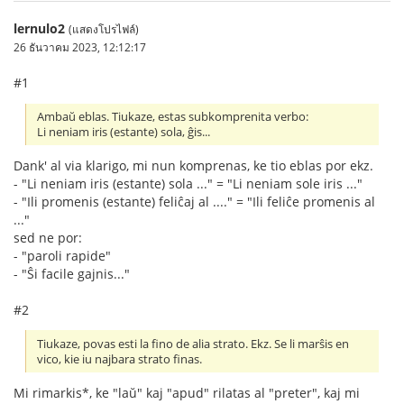
lernulo2
(แสดงโปรไฟล์)
26 ธันวาคม 2023, 12:12:17
#1
Ambaŭ eblas. Tiukaze, estas subkomprenita verbo:
Li neniam iris (estante) sola, ĝis...
Dank' al via klarigo, mi nun komprenas, ke tio eblas por ekz.
- "Li neniam iris (estante) sola ..." = "Li neniam sole iris ..."
- "Ili promenis (estante) feliĉaj al ...." = "Ili feliĉe promenis al
..."
sed ne por:
- "paroli rapide"
- "Ŝi facile gajnis..."
#2
Tiukaze, povas esti la fino de alia strato. Ekz. Se li marŝis en
vico, kie iu najbara strato finas.
Mi rimarkis*, ke "laŭ" kaj "apud" rilatas al "preter", kaj mi