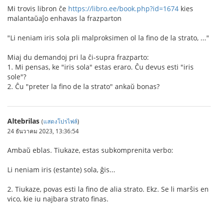
Mi trovis libron ĉe
https://libro.ee/book.php?id=1674
kies
malantaŭaĵo enhavas la frazparton
"Li neniam iris sola pli malproksimen ol la fino de la strato, ..."
Miaj du demandoj pri la ĉi-supra frazparto:
1. Mi pensas, ke "iris sola" estas eraro. Ĉu devus esti "iris
sole"?
2. Ĉu "preter la fino de la strato" ankaŭ bonas?
Altebrilas
(
แสดงโปรไฟล์
)
24 ธันวาคม 2023, 13:36:54
Ambaŭ eblas. Tiukaze, estas subkomprenita verbo:
Li neniam iris (estante) sola, ĝis...
2. Tiukaze, povas esti la fino de alia strato. Ekz. Se li marŝis en
vico, kie iu najbara strato finas.