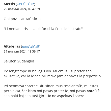
Metsis
(
แสดงโปรไฟล์
)
29 มกราคม 2024, 09:47:39
Oni povas ankaŭ skribi
"Li neniam iris sola pli for ol la fino de la strato"
Altebrilas
(
แสดงโปรไฟล์
)
29 มกราคม 2024, 13:59:17
Saluton Sudanglo!
De longtempe ni ne legis vin. Mi emus uzi preter sen
akuzativo, ĉar la ideon pri movo jam enhavas la prepozicio.
Pri senmova "preter" kiu sinonimus "malantaŭ", mi estas
perpleksa, ĉar kiam oni pasas preter io, oni pasas
antaŭ
ĝi,
sen halti kaj sen tuŝi ĝin. Tio ne aspektas kohere.