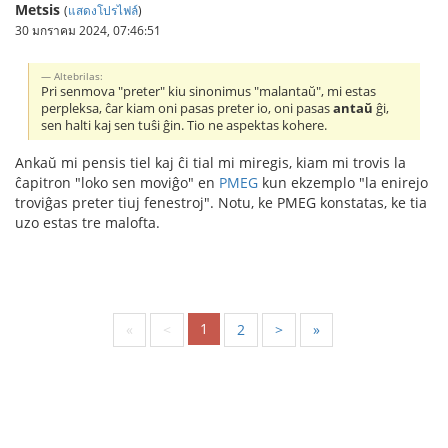
Metsis
(
แสดงโปรไฟล์
)
30 มกราคม 2024, 07:46:51
Altebrilas:
Pri senmova "preter" kiu sinonimus "malantaŭ", mi estas
perpleksa, ĉar kiam oni pasas preter io, oni pasas
antaŭ
ĝi,
sen halti kaj sen tuŝi ĝin. Tio ne aspektas kohere.
Ankaŭ mi pensis tiel kaj ĉi tial mi miregis, kiam mi trovis la
ĉapitron "loko sen moviĝo" en
PMEG
kun ekzemplo "la enirejo
troviĝas preter tiuj fenestroj". Notu, ke PMEG konstatas, ke tia
uzo estas tre malofta.
1
«
<
2
>
»