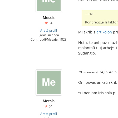
PIV:
Metsis
Por precizigi la fakt
64
Arată profil
Mi skribis
artikolon
pri
Țară: Finlanda
Contribuții/Mesaje: 1828
Notu, ke oni povas uzi
malantaŭ tiuj arboj". D
Sudanglo.
29 ianuarie 2024, 09:47:39
Oni povas ankaŭ skrib
"Li neniam iris sola pli 
Metsis
64
Arată profil