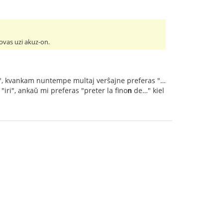
povas uzi akuz-on.
oj", kvankam nuntempe multaj verŝajne preferas "…
"iri", ankaŭ mi preferas "preter la fino
n
de…" kiel