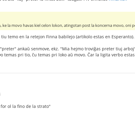
on, ke la movo havas kiel celon lokon, atingotan post la koncerna movo, oni 
 tiu temo en la retejon Finna babilejo (artikolo estas en Esperanto).
 "preter" ankaŭ senmove, ekz. "Mia hejmo troviĝas preter tiuj arb
o temas pri tio, ĉu temas pri loko aŭ movo. Ĉar la ligita verbo estas 
i
for ol la fino de la strato"