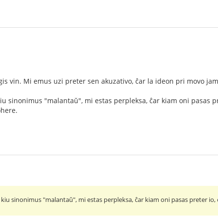
is vin. Mi emus uzi preter sen akuzativo, ĉar la ideon pri movo ja
iu sinonimus "malantaŭ", mi estas perpleksa, ĉar kiam oni pasas pr
ohere.
kiu sinonimus "malantaŭ", mi estas perpleksa, ĉar kiam oni pasas preter io,