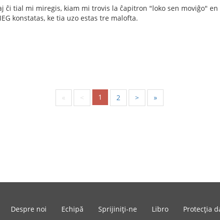
j ĉi tial mi miregis, kiam mi trovis la ĉapitron "loko sen moviĝo" en
EG konstatas, ke tia uzo estas tre malofta.
1
«
<
2
>
»
Despre noi
Echipă
Sprijiniți-ne
Libro
Protecția d