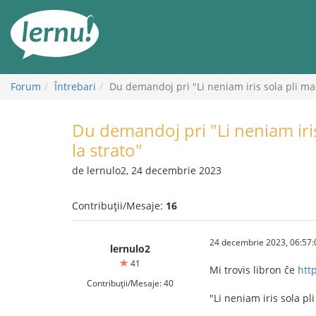
Mergi
la
conținut
Forum
Întrebari
Du demandoj pri "Li neniam iris sola pli mal
Du demandoj pri "Li neniam iris
la strato"
de lernulo2, 24 decembrie 2023
Contribuții/Mesaje:
16
24 decembrie 2023, 06:57:
lernulo2
41
Mi trovis libron ĉe
htt
Contribuții/Mesaje: 40
"Li neniam iris sola pli