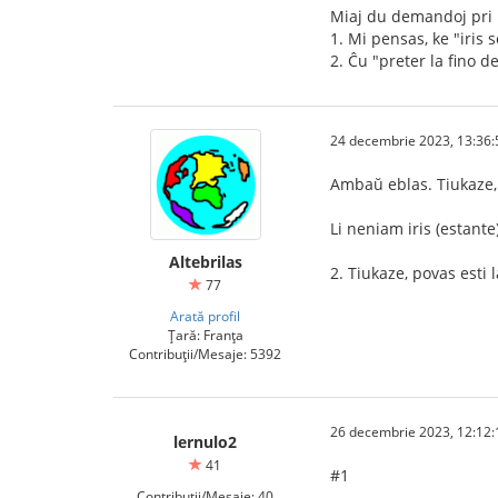
Miaj du demandoj pri l
1. Mi pensas, ke "iris s
2. Ĉu "preter la fino d
24 decembrie 2023, 13:36:
Ambaŭ eblas. Tiukaze,
Li neniam iris (estante) 
Altebrilas
2. Tiukaze, povas esti l
77
Arată profil
Țară: Franța
Contribuții/Mesaje: 5392
26 decembrie 2023, 12:12:
lernulo2
41
#1
Contribuții/Mesaje: 40