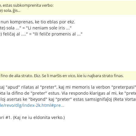
e, estas subkomprenita verbo:
 sola, ĝis...
i nun komprenas, ke tio eblas por ekz.
e) sola ..." = "Li neniam sole iris ..."
feliĉaj al ...." = "Ili feliĉe promenis al ..."
fino de alia strato. Ekz. Se li marŝis en vico, kie iu najbara strato finas.
 kaj "apud" rilatas al "preter", kaj mi memoris la verbon "preterpasi
ta la difino de "preter" estus. Via respondo klarigas al mi, ke "pre
loj asertas ke "beyond" kaj "preter" estas samsignifaĵoj (Reta Vorta
.de/revo/dlg/index-2k.html#pre...
ri #1. (Kaj ne iu eldonita verko.)