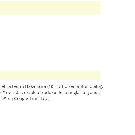
" el La teorio Nakamura (10 - Urbo sen aŭtomobiloj),
ter" ne estas ekzakta traduko de la angla "beyond",
ro* kaj Google Translate).