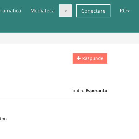
ramatică
Mediatecă
RO
Conectare
Răspunde
Limbă:
Esperanto
rton