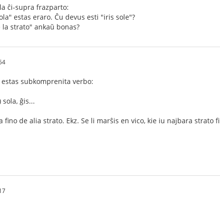
a ĉi-supra frazparto:
ola" estas eraro. Ĉu devus esti "iris sole"?
e la strato" ankaŭ bonas?
54
 estas subkomprenita verbo:
sola, ĝis...
a fino de alia strato. Ekz. Se li marŝis en vico, kie iu najbara strato f
17