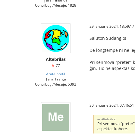
Țară: Finlanda
Contribuții/Mesaje: 1828
29 ianuarie 2024, 13:59:17
Saluton Sudanglo!
De longtempe ni ne leg
Altebrilas
Pri senmova "preter" k
77
ĝin. Tio ne aspektas k
Arată profil
Țară: Franța
Contribuții/Mesaje: 5392
30 ianuarie 2024, 07:46:51
Altebrilas:
Pri senmova "preter" 
aspektas kohere.