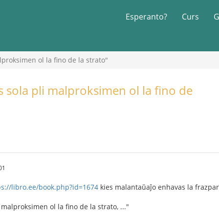
Esperanto?
Curs
G
proksimen ol la fino de la strato"
 sola pli malproksimen ol la fino de
01
ps://libro.ee/book.php?id=1674
kies malantaŭaĵo enhavas la frazpa
 malproksimen ol la fino de la strato, ..."