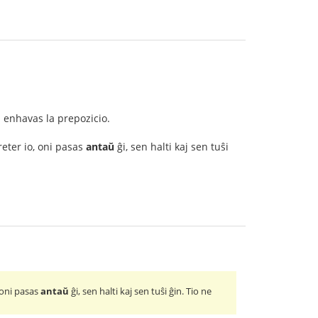
m enhavas la prepozicio.
eter io, oni pasas
antaŭ
ĝi, sen halti kaj sen tuŝi
 oni pasas
antaŭ
ĝi, sen halti kaj sen tuŝi ĝin. Tio ne