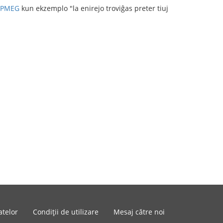
PMEG
kun ekzemplo "la enirejo troviĝas preter tiuj
atelor
Condiții de utilizare
Mesaj către noi