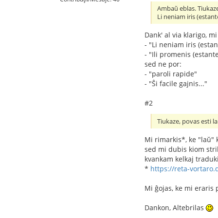
Ambaŭ eblas. Tiukaz
Li neniam iris (estante)
Dank' al via klarigo, m
- "Li neniam iris (estant
- "Ili promenis (estante) 
sed ne por:
- "paroli rapide"
- "Ŝi facile gajnis..."
#2
Tiukaze, povas esti la 
Mi rimarkis*, ke "laŭ"
sed mi dubis kiom strik
kvankam kelkaj traduki
*
https://reta-vortaro
Mi ĝojas, ke mi eraris p
Dankon, Altebrilas