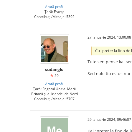
Arată profil
Țară: Franța
Contribuții/Mesaje: 5392
27 ianuarie 2024, 13:00:08
Ĉu "preter la fino de
Tute sen pense kaj sen 
sudanglo
Sed eble tio estus nur
59
Arată profil
Țară: Regatul Unit al Marii
Britanii și al Irlandei de Nord
Contribuții/Mesaje: 5707
29 ianuarie 2024, 09:46:07
Kaj "preter la fino de l