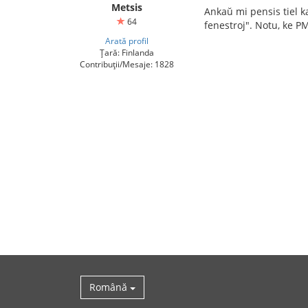
Metsis
Ankaŭ mi pensis tiel ka
64
fenestroj". Notu, ke PM
Arată profil
Țară: Finlanda
Contribuții/Mesaje: 1828
Română