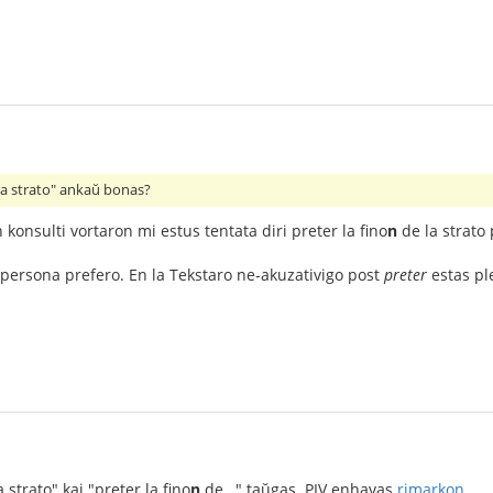
 la strato" ankaŭ bonas?
konsulti vortaron mi estus tentata diri preter la fino
n
de la strato 
 persona prefero. En la Tekstaro ne-akuzativigo post
preter
estas ple
a strato" kaj "preter la fino
n
de…" taŭgas. PIV enhavas
rimarkon