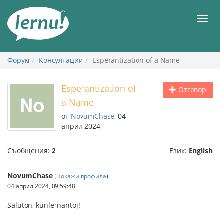
Към
съдържанието
Мен
Форум
Консултации
Esperantization of a Name
Esperantization of
Отговор
a Name
от
NovumChase
, 04
април 2024
Съобщения:
2
Език:
English
NovumChase
(
Покажи профила
)
04 април 2024, 09:59:48
Saluton, kunlernantoj!