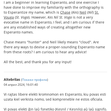
I am a beginner in learning Esperanto, and one exercise I
have done to improve my familiarity with the orthography is
to Esperantize my name, which is
Chase
(
Kes
)
Neil
(
Nil
)
St.
Vouga
(
St. Voga
). However,
Kes Nil St. Voga
is not a very
evocative name in Esperanto, I feel, and I am curious if there
are any established ways of creating altogether new
Esperanto names.
Chase means "hunter" and Neil likely means "cloud". Are
there any ways to devise a proper-sounding Esperanto name
from these roots? I am curious to hear any advice!
All the best, and thank you for any input!
Altebrilas
(
Покажи профила
)
04 април 2024, 16:01:40
Vi rajtas libere elekti kromnomon en Esperanto, kiu povas esti
uzata kiel verkista nomo, sed kompreneble ne estos oficiala.
Vi povas elekti ĝin laŭ fonetiko (Kesnil / Kesnilo) aŭ laŭ signifo.