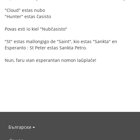
"Cloud" estas nubo
"Hunter" estas ĉasisto
Povas esti io kiel "Nubĉasisto"
"St" estas mallongigo de "Saint", kio estas "Sankta" en
Esperanto : St Peter estas Sankta Petro.
Nun, faru vian esperantan nomon laŭplaĉe!
Български